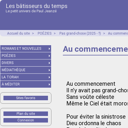
Les bâtisseurs du temps
Le petit univers de Paul Jeanzé
Accueil du site
>
POÉZIES
>
Pas grand-chose (2025 - ?)
>
Au commenc
Au commencemen
ROMANS ET NOUVELLES
POÉZIES
DIVERS
MÉDIATHÈQUE
LA TORAH
Au commencement
À MÉDITER
Il n’y avait pas grand-ch
Sans voûte céleste
Sites favoris
Même le Ciel était moro
Plan du site
Pour éviter la sinistrose
Connexion
Dieu ordonna le chaos