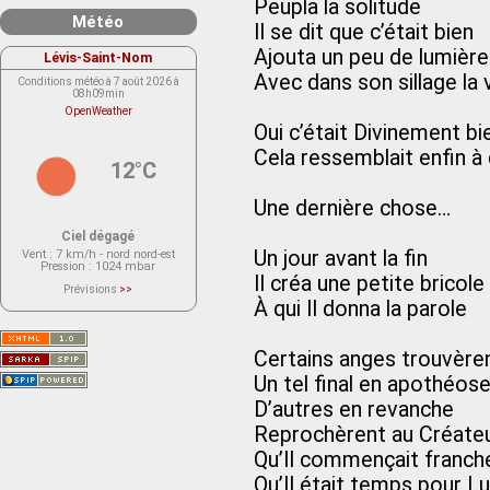
Peupla la solitude
Météo
Il se dit que c’était bien
Ajouta un peu de lumière
Lévis-Saint-Nom
Avec dans son sillage la 
Conditions météo à 7 août 2026 à
08h09min
OpenWeather
Oui c’était Divinement bi
Cela ressemblait enfin à
12°C
Une dernière chose…
Ciel dégagé
Un jour avant la fin
Vent
: 7 km/h - nord nord-est
Pression
: 1024 mbar
Il créa une petite bricole
Prévisions
>>
Le service OpenWeather ne fournit
À qui Il donna la parole
actuellement aucune prévision
météorologique sur le lieu Lévis-
Saint-Nom.
Veuillez consulter le message du
Certains anges trouvèren
service ci-dessous.
(401 - Invalid API key. Please see
Un tel final en apothéos
https://openweathermap.org/faq#error401
for more info.)
D’autres en revanche
Reprochèrent au Créateur
Qu’Il commençait franch
Qu’Il était temps pour Lu