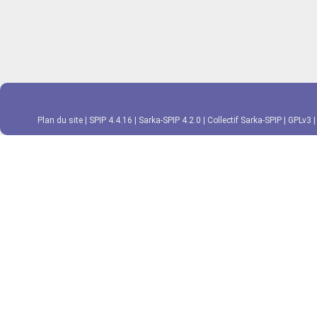
Plan du site
|
SPIP 4.4.16
|
Sarka-SPIP 4.2.0
|
Collectif Sarka-SPIP
|
GPLv3