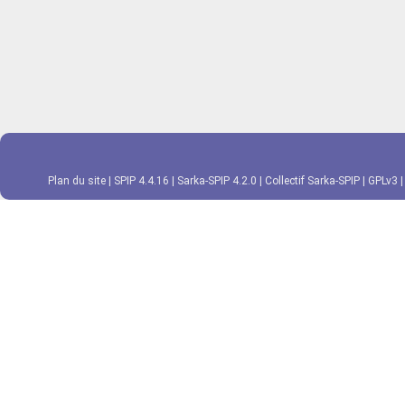
Plan du site
|
SPIP 4.4.16
|
Sarka-SPIP 4.2.0
|
Collectif Sarka-SPIP
|
GPLv3