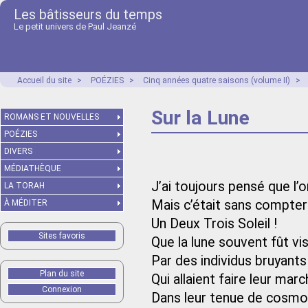
Les bâtisseurs du temps
Le petit univers de Paul Jeanzé
Accueil du site
>
POÉZIES
>
Cinq années quatre saisons (volume II)
>
Sur la Lune
ROMANS ET NOUVELLES
POÉZIES
DIVERS
MÉDIATHÈQUE
J’ai toujours pensé que l’
LA TORAH
Mais c’était sans compter
À MÉDITER
Un Deux Trois Soleil !
Sites favoris
Que la lune souvent fût vi
Par des individus bruyants
Plan du site
Qui allaient faire leur mar
Connexion
Dans leur tenue de cosm