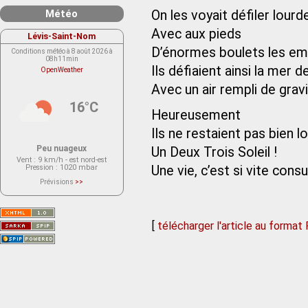
Météo
On les voyait défiler lour
Avec aux pieds
Lévis-Saint-Nom
D’énormes boulets les em
Conditions météo à 8 août 2026 à
08h11min
Ils défiaient ainsi la mer de
OpenWeather
Avec un air rempli de grav
16°C
Heureusement
Ils ne restaient pas bien 
Peu nuageux
Un Deux Trois Soleil !
Vent
: 9 km/h - est nord-est
Pression
: 1020 mbar
Une vie, c’est si vite con
Prévisions
>>
Le service OpenWeather ne fournit
actuellement aucune prévision
météorologique sur le lieu Lévis-
Saint-Nom.
Veuillez consulter le message du
[
télécharger l'article au format
service ci-dessous.
(401 - Invalid API key. Please see
https://openweathermap.org/faq#error401
for more info.)