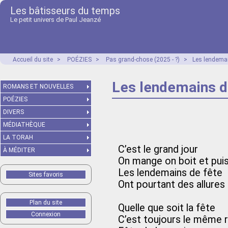
Les bâtisseurs du temps
Le petit univers de Paul Jeanzé
Accueil du site
>
POÉZIES
>
Pas grand-chose (2025 - ?)
>
Les lendemai
Les lendemains d
ROMANS ET NOUVELLES
POÉZIES
DIVERS
MÉDIATHÈQUE
LA TORAH
C’est le grand jour
À MÉDITER
On mange on boit et puis
Les lendemains de fête
Sites favoris
Ont pourtant des allures
Plan du site
Quelle que soit la fête
Connexion
C’est toujours le même r