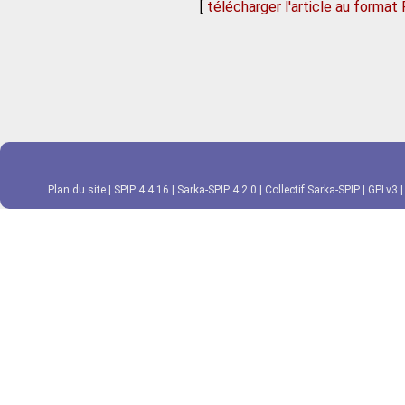
[
télécharger l'article au format
Plan du site
|
SPIP 4.4.16
|
Sarka-SPIP 4.2.0
|
Collectif Sarka-SPIP
|
GPLv3