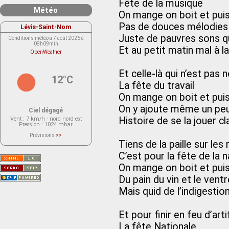
Fête de la musique
Météo
On mange on boit et puis
Pas de douces mélodies
Lévis-Saint-Nom
Juste de pauvres sons qu
Conditions météo à 7 août 2026 à
08h09min
Et au petit matin mal à l
OpenWeather
Et celle-là qui n’est pas
12°C
La fête du travail
On mange on boit et puis
On y ajoute même un peu
Ciel dégagé
Histoire de se la jouer c
Vent
: 7 km/h - nord nord-est
Pression
: 1024 mbar
Prévisions
>>
Le service OpenWeather ne fournit
Tiens de la paille sur les
actuellement aucune prévision
météorologique sur le lieu Lévis-
C’est pour la fête de la 
Saint-Nom.
Veuillez consulter le message du
On mange on boit et puis
service ci-dessous.
(401 - Invalid API key. Please see
Du pain du vin et le ventr
https://openweathermap.org/faq#error401
for more info.)
Mais quid de l’indigestio
Et pour finir en feu d’arti
La fête Nationale