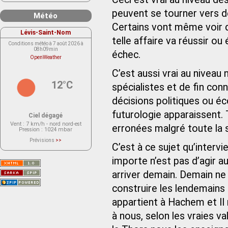
peuvent se tourner vers d
Météo
Certains vont même voir d
Lévis-Saint-Nom
telle affaire va réussir ou
Conditions météo à 7 août 2026 à
08h09min
échec.
OpenWeather
C’est aussi vrai au niveau
12°C
spécialistes et de fin con
décisions politiques ou 
futurologie apparaissent. 
Ciel dégagé
Vent
: 7 km/h - nord nord-est
erronées malgré toute la s
Pression
: 1024 mbar
Prévisions
>>
C’est à ce sujet qu’intervi
Le service OpenWeather ne fournit
actuellement aucune prévision
météorologique sur le lieu Lévis-
importe n’est pas d’agir a
Saint-Nom.
Veuillez consulter le message du
arriver demain. Demain ne 
service ci-dessous.
(401 - Invalid API key. Please see
https://openweathermap.org/faq#error401
construire les lendemains 
for more info.)
appartient à Hachem et Il
à nous, selon les vraies va