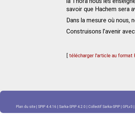
la Thora nous les enseigne
savoir que Hachem sera a
Dans la mesure où nous, no
Construisons l’avenir avec
[
télécharger l'article au format
Plan du site
|
SPIP 4.4.16
|
Sarka-SPIP 4.2.0
|
Collectif Sarka-SPIP
|
GPLv3