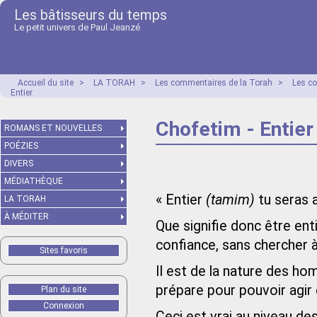
Les bâtisseurs du temps
Le petit univers de Paul Jeanzé
Accueil du site
>
LA TORAH
>
Les commentaires de la Torah
>
Les c
Entier
Chofetim - Entier
ROMANS ET NOUVELLES
POÉZIES
DIVERS
MÉDIATHÈQUE
« Entier
(tamim)
tu seras 
LA TORAH
À MÉDITER
Que signifie donc être enti
confiance, sans chercher à
Sites favoris
Il est de la nature des ho
prépare pour pouvoir agir
Plan du site
Connexion
Ceci est vrai au niveau de