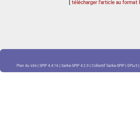
[
télécharger l'article au format
Plan du site
|
SPIP 4.4.16
|
Sarka-SPIP 4.2.0
|
Collectif Sarka-SPIP
|
GPLv3