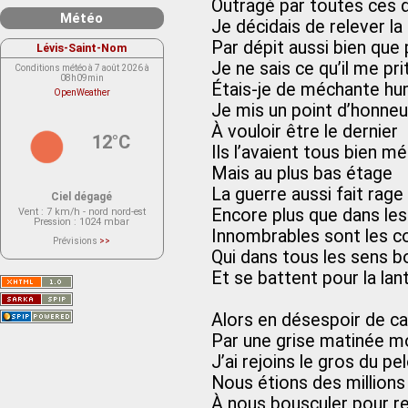
Outragé par toutes ces 
Météo
Je décidais de relever la
Par dépit aussi bien que 
Lévis-Saint-Nom
Je ne sais ce qu’il me pri
Conditions météo à 7 août 2026 à
08h09min
Étais-je de méchante hu
OpenWeather
Je mis un point d’honneu
À vouloir être le dernier
12°C
Ils l’avaient tous bien mé
Mais au plus bas étage
La guerre aussi fait rage
Ciel dégagé
Encore plus que dans les
Vent
: 7 km/h - nord nord-est
Pression
: 1024 mbar
Innombrables sont les c
Prévisions
>>
Le service OpenWeather ne fournit
Qui dans tous les sens 
actuellement aucune prévision
météorologique sur le lieu Lévis-
Et se battent pour la la
Saint-Nom.
Veuillez consulter le message du
service ci-dessous.
(401 - Invalid API key. Please see
Alors en désespoir de c
https://openweathermap.org/faq#error401
for more info.)
Par une grise matinée 
J’ai rejoins le gros du pe
Nous étions des millions
À nous bousculer pour rej