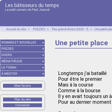
Les bâtisseurs du temps
Le petit univers de Paul Jeanzé
Accueil du site
>
POÉZIES
>
Pas grand-chose (2025 - ?)
>
Une petite pl
Une petite place
ROMANS ET NOUVELLES
POÉZIES
DIVERS
MÉDIATHÈQUE
LA TORAH
Longtemps j’ai bataillé
À MÉDITER
Pour être le premier
Mais à la course
Sites favoris
Comme à la bourse
Il y en avait toujours un
Plan du site
Pour au dernier moment
Connexion