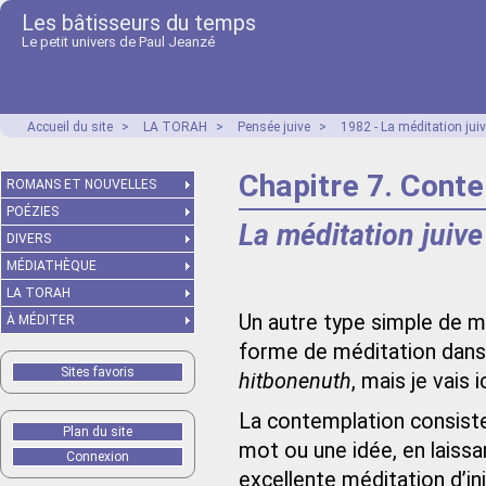
Les bâtisseurs du temps
Le petit univers de Paul Jeanzé
Accueil du site
>
LA TORAH
>
Pensée juive
>
1982 - La méditation juiv
Chapitre 7. Cont
ROMANS ET NOUVELLES
POÉZIES
La méditation juive
DIVERS
MÉDIATHÈQUE
LA TORAH
Un autre type simple de m
À MÉDITER
forme de méditation dans 
Sites favoris
hitbonenuth
, mais je vais 
La contemplation consiste 
Plan du site
mot ou une idée, en laissant
Connexion
excellente méditation d’in