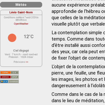
aucune expérience préalab
Météo
approfondie de l’hébreu o
Lévis-Saint-Nom
que celles de la méditation
Conditions météo à 7 août 2026 à
08h09min
visuelle plutôt que verbale
OpenWeather
La contemplation simple c
12°C
temps. Comme dans toutes
d’être installé aussi confo
Ciel dégagé
des yeux, car cela peut ent
Vent
: 7 km/h - nord nord-est
de fixer l’objet de contem
Pression
: 1024 mbar
Prévisions
>>
Le service OpenWeather ne fournit
L’objet de la contemplatio
actuellement aucune prévision
météorologique sur le lieu Lévis-
pierre, une feuille, une fle
Saint-Nom.
Veuillez consulter le message du
service ci-dessous.
les images, les photos et 
(401 - Invalid API key. Please see
https://openweathermap.org/faq#error401
dangereusement à l’idolâtr
for more info.)
Comme dans le cas de la mé
dans le lieu de méditation,