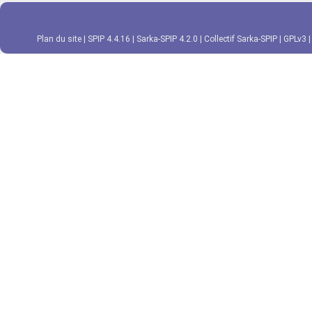
Plan du site
|
SPIP 4.4.16
|
Sarka-SPIP 4.2.0
|
Collectif Sarka-SPIP
|
GPLv3