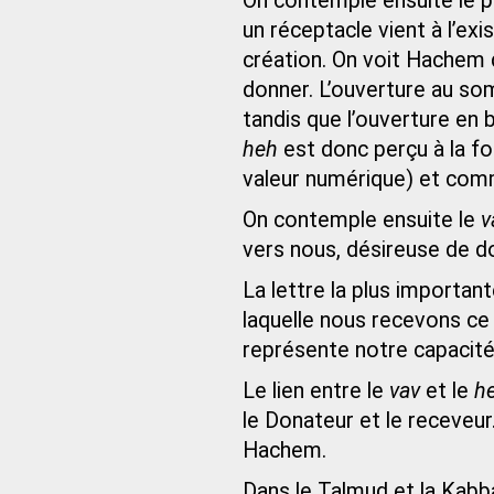
On contemple ensuite le 
un réceptacle vient à l’exi
création. On voit Hachem d
donner. L’ouverture au s
tandis que l’ouverture en b
heh
est donc perçu à la fo
valeur numérique) et comm
On contemple ensuite le
v
vers nous, désireuse de d
La lettre la plus importan
laquelle nous recevons ce
représente notre capacit
Le lien entre le
vav
et le
h
le Donateur et le receveur
Hachem.
Dans le Talmud et la Kabba