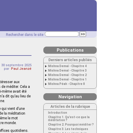
Rechercher dans le site
Publications
Derniers articles publiés
 30 septembre 2025
Mishna Demaï - Chapitre 4
par
Paul Jeanzé
Mishna Demaï - Chapitre 3
Mishna Demaï - Chapitre 2
Mishna Demaï - Chapitre 1
ntéresser aux
Mishna Péah - Chapitre 8
s de méditer. Cela a
ui-même avait été
’a dit qu’au lieu de
Navigation
nne.
Articles de la rubrique
 qui vient d’une
Introduction
de la méditation
Chapitre 1. Qu’est-ce que la
 Même le mot
méditation ?
tre monde.
Chapitre 2. Pourquoi méditer ?
Chapitre 3. Les techniques
offices quotidiens.