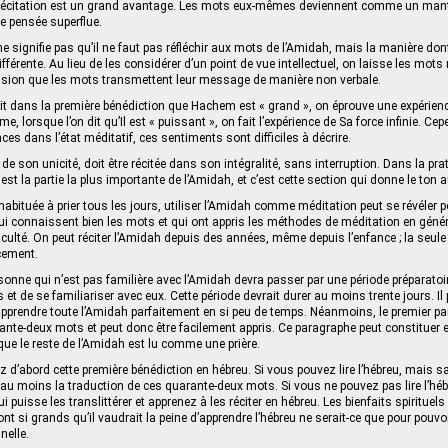
récitation est un grand avantage. Les mots eux-mêmes deviennent comme un mantra
ute pensée superflue.
e signifie pas qu’il ne faut pas réfléchir aux mots de l’Amidah, mais la manière dont
fférente. Au lieu de les considérer d’un point de vue intellectuel, on laisse les mo
ession que les mots transmettent leur message de manière non verbale.
 dit dans la première bénédiction que Hachem est « grand », on éprouve une expérien
, lorsque l’on dit qu’Il est « puissant », on fait l’expérience de Sa force infinie. 
es dans l’état méditatif, ces sentiments sont difficiles à décrire.
de son unicité, doit être récitée dans son intégralité, sans interruption. Dans la pra
st la partie la plus importante de l’Amidah, et c’est cette section qui donne le ton au
abituée à prier tous les jours, utiliser l’Amidah comme méditation peut se révéler p
 connaissent bien les mots et qui ont appris les méthodes de méditation en généra
ficulté. On peut réciter l’Amidah depuis des années, même depuis l’enfance ; la seul
acement.
onne qui n’est pas familière avec l’Amidah devra passer par une période préparatoir
t de se familiariser avec eux. Cette période devrait durer au moins trente jours. Il pe
apprendre toute l’Amidah parfaitement en si peu de temps. Néanmoins, le premier p
te-deux mots et peut donc être facilement appris. Ce paragraphe peut constituer 
que le reste de l’Amidah est lu comme une prière.
ez d’abord cette première bénédiction en hébreu. Si vous pouvez lire l’hébreu, mais
au moins la traduction de ces quarante-deux mots. Si vous ne pouvez pas lire l’hé
 puisse les translittérer et apprenez à les réciter en hébreu. Les bienfaits spirituels 
t si grands qu’il vaudrait la peine d’apprendre l’hébreu ne serait-ce que pour pouvoi
nelle.