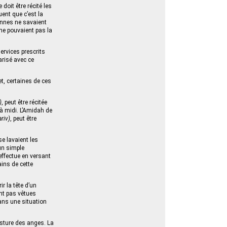
doit être récité les
uent que c’est la
sonnes ne savaient
i ne pouvaient pas la
ervices prescrits
arisé avec ce
t, certaines de ces
)
, peut être récitée
’à midi. L’Amidah de
riv)
, peut être
 se lavaient les
un simple
’effectue en versant
ains de cette
r la tête d’un
ont pas vêtues
ans une situation
posture des anges. La