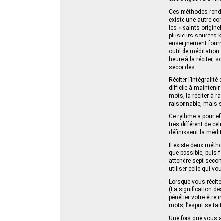
Ces méthodes rendro
existe une autre co
les « saints origine
plusieurs sources k
enseignement fournit
outil de méditation
heure à la réciter, 
secondes.
Réciter l’intégrali
difficile à mainten
mots, la réciter à 
raisonnable, mais 
Ce rythme a pour eff
très différent de c
définissent la médi
Il existe deux mét
que possible, puis 
attendre sept seco
utiliser celle qui v
Lorsque vous récitez
(La signification d
pénétrer votre être 
mots, l’esprit se ta
Une fois que vous a