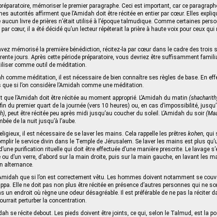
réparatoire, mémoriser le premier paragraphe. Ceci est important, car ce paragraphe 
es autorités affirment que l’Amidah doit être récitée en entier par cœur. Elles expliq
e aucun livre de prières n’était utilisé à l’époque talmudique. Comme certaines per
 par cœur, il a été décidé qu’un lecteur répéterait la prière à haute voix pour ceux qu
vez mémorisé la première bénédiction, récitez-la par cœur dans le cadre des trois s
ente jours. Après cette période préparatoire, vous devriez être suffisamment famili
tiliser comme outil de méditation.
dah comme méditation, il est nécessaire de bien connaître ses règles de base. En effe
s que si l’on considère l’Amidah comme une méditation.
st que l’Amidah doit être récitée au moment approprié. L’Amidah du matin
(shacharith
 fin du premier quart de la journée (vers 10 heures) ou, en cas d’impossibilité, jusqu
h)
, peut être récitée peu après midi jusqu’au coucher du soleil. L’Amidah du soir
(Maa
mbée de la nuit jusqu’à l’aube.
eligieux, il est nécessaire de se laver les mains. Cela rappelle les prêtres
kohen
, qui
plir le service divin dans le Temple de Jérusalem. Se laver les mains est plus qu’
 d’une purification rituelle qui doit être effectuée d’une manière prescrite. Le lavage s
 ou d’un verre, d’abord sur la main droite, puis sur la main gauche, en lavant les m
en alternance.
l’Amidah que si l’on est correctement vêtu. Les hommes doivent notamment se couvri
ppa. Elle ne doit pas non plus être récitée en présence d’autres personnes qui ne s
un endroit où règne une odeur désagréable. Il est préférable de ne pas la réciter d
urrait perturber la concentration.
idah se récite debout. Les pieds doivent être joints, ce qui, selon le Talmud, est la 