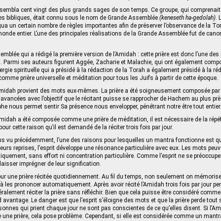
assembla cent vingt des plus grands sages de son temps. Ce groupe, qui comprenait
tes bibliques, était connu sous le nom de Grande Assemblée
(keneseth ha-gedolah)
.
 un certain nombre de règles importantes afin de préserver l’observance de la Tor
onde entier. L’une des principales réalisations de la Grande Assemblée fut de canoni
emblée qui a rédigé la première version de l’Amidah : cette prière est donc l’une des
i. Parmi ses auteurs figurent Aggée, Zacharie et Malachie, qui ont également compo
gie spirituelle qui a présidé à la rédaction de la Torah a également présidé à la ré
comme prière universelle et méditation pour tous les Juifs à partir de cette époque.
Amidah provient des mots eux-mêmes. La prière a été soigneusement composée pa
 avancées avec l’objectif que le récitant puisse se rapprocher de Hachem au plus près
he nous permet sentir Sa présence nous envelopper, pénétrant notre être tout entier
midah a été composée comme une prière de méditation, il est nécessaire de la répé
pour cette raison qu’il est demandé de la réciter trois fois par jour.
 vu précédemment, l’une des raisons pour lesquelles un mantra fonctionne est q
eurs reprises, l’esprit développe une résonance particulière avec eux. Les mots peuv
uement, sans effort ni concentration particulière. Comme l’esprit ne se préoccup
 laisser imprégner de leur signification.
ur une prière récitée quotidiennement. Au fil du temps, non seulement on mémoris
 les prononcer automatiquement. Après avoir récité l’Amidah trois fois par jour pe
éralement réciter la prière sans réfléchir. Bien que cela puisse être considéré comme 
avantage. Le danger est que l’esprit s’éloigne des mots et que la prière perde tout 
nnes qui prient chaque jour ne sont pas conscientes de ce qu’elles disent. Si l’A
e prière, cela pose problème. Cependant, si elle est considérée comme un mantra,