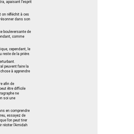
, apaisant l’esprit
 on réfléchit à ces
ts résonner dans son
ce bouleversante de
Cependant, comme
tique, cependant, le
 reste de la prière.
erturbant.
l peuvent faire la
e chose à apprendre
e afin de
ut être difficile
aragraphe ne
en soi une
 sans en comprendre
breu, essayez de
que l’on peut tirer
r réciter l’Amidah