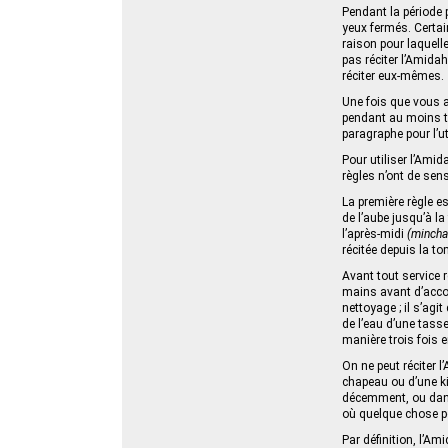
Pendant la période p
yeux fermés. Certain
raison pour laquell
pas réciter l’Amidah
réciter eux-mêmes.
Une fois que vous a
pendant au moins tr
paragraphe pour l’u
Pour utiliser l’Ami
règles n’ont de sen
La première règle e
de l’aube jusqu’à la
l’après-midi
(mincha
récitée depuis la to
Avant tout service r
mains avant d’accom
nettoyage ; il s’agit
de l’eau d’une tasse
manière trois fois 
On ne peut réciter 
chapeau ou d’une ki
décemment, ou dans 
où quelque chose po
Par définition, l’Am