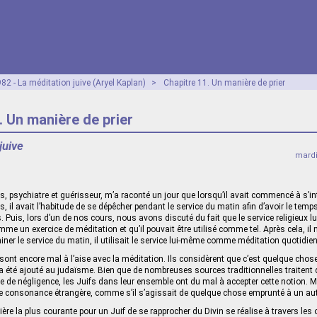
82 - La méditation juive (Aryel Kaplan)
>
Chapitre 11. Un manière de prier
. Un manière de prier
juive
mardi
, psychiatre et guérisseur, m’a raconté un jour que lorsqu’il avait commencé à s’i
es, il avait l’habitude de se dépêcher pendant le service du matin afin d’avoir le temp
 Puis, lors d’un de nos cours, nous avons discuté du fait que le service religieux l
mme un exercice de méditation et qu’il pouvait être utilisé comme tel. Après cela, il m
iner le service du matin, il utilisait le service lui-même comme méditation quotidie
ont encore mal à l’aise avec la méditation. Ils considèrent que c’est quelque chose
i a été ajouté au judaïsme. Bien que de nombreuses sources traditionnelles traitent 
cle de négligence, les Juifs dans leur ensemble ont du mal à accepter cette notion.
ne consonance étrangère, comme s’il s’agissait de quelque chose emprunté à un au
ière la plus courante pour un Juif de se rapprocher du Divin se réalise à travers les 