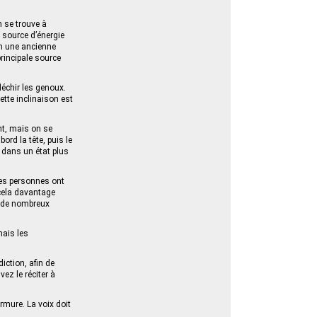
n se trouve à
 source d’énergie
lon une ancienne
 principale source
léchir les genoux.
 Cette inclinaison est
nt, mais on se
ord la tête, puis le
t dans un état plus
ines personnes ont
 cela davantage
t de nombreux
mais les
iction, afin de
ez le réciter à
rmure. La voix doit