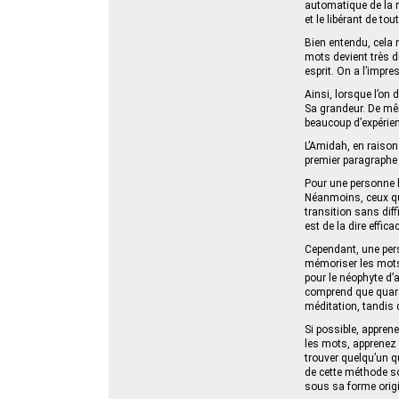
automatique de la 
et le libérant de to
Bien entendu, cela n
mots devient très di
esprit. On a l’impr
Ainsi, lorsque l’on
Sa grandeur. De même
beaucoup d’expérienc
L’Amidah, en raison 
premier paragraphe e
Pour une personne h
Néanmoins, ceux qui
transition sans dif
est de la dire effic
Cependant, une pers
mémoriser les mots e
pour le néophyte d’
comprend que quaran
méditation, tandis 
Si possible, appren
les mots, apprenez 
trouver quelqu’un qui
de cette méthode son
sous sa forme origi