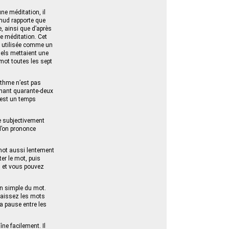
ne méditation, il
lmud rapporte que
e, ainsi que d’après
ne méditation. Cet
re utilisée comme un
nels mettaient une
 mot toutes les sept
ythme n’est pas
tenant quarante-deux
’est un temps
le subjectivement
 l’on prononce
mot aussi lentement
er le mot, puis
, et vous pouvez
ion simple du mot.
 Laissez les mots
la pause entre les
ne facilement. Il