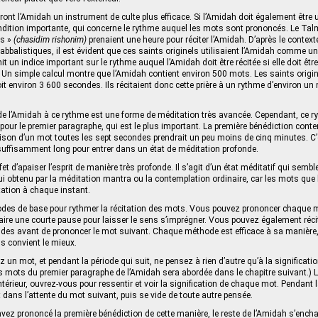
nt l’Amidah un instrument de culte plus efficace. Si l’Amidah doit également être u
ndition importante, qui concerne le rythme auquel les mots sont prononcés. Le Ta
ls »
(chasidim rishonim)
prenaient une heure pour réciter l’Amidah. D’après le context
abbalistiques, il est évident que ces saints originels utilisaient l’Amidah comme u
 un indice important sur le rythme auquel l’Amidah doit être récitée si elle doit êt
. Un simple calcul montre que l’Amidah contient environ 500 mots. Les saints origi
soit environ 3 600 secondes. Ils récitaient donc cette prière à un rythme d’environ un
té de l’Amidah à ce rythme est une forme de méditation très avancée. Cependant, ce r
ir pour le premier paragraphe, qui est le plus important. La première bénédiction con
raison d’un mot toutes les sept secondes prendrait un peu moins de cinq minutes. C
suffisamment long pour entrer dans un état de méditation profonde.
et d’apaiser l’esprit de manière très profonde. Il s’agit d’un état méditatif qui semb
elui obtenu par la méditation mantra ou la contemplation ordinaire, car les mots que
tation à chaque instant.
hodes de base pour rythmer la récitation des mots. Vous pouvez prononcer chaque 
faire une courte pause pour laisser le sens s’imprégner. Vous pouvez également récit
ndes avant de prononcer le mot suivant. Chaque méthode est efficace à sa manière
ous convient le mieux.
 un mot, et pendant la période qui suit, ne pensez à rien d’autre qu’à la significat
es mots du premier paragraphe de l’Amidah sera abordée dans le chapitre suivant.)
intérieur, ouvrez-vous pour ressentir et voir la signification de chaque mot. Pendant 
it dans l’attente du mot suivant, puis se vide de toute autre pensée.
vez prononcé la première bénédiction de cette manière, le reste de l’Amidah s’enchaî