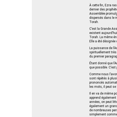
À cette fin, Ezra r
dernier des prophè
Assemblée promulgua
dispersés dans le m
Torah.
C’est la Grande Ass
existent aujourd’hu
Torah. La même éner
Elle a été désignée 
La puissance de l’
spirituellement très
du premier paragrap
Étant donné que l’A
que possible. C’est 
Comme nous l’avons
sont répétés à plusi
prononcés automatiq
les mots, il peut se
Il en va de même po
apprend également à
années, on peut litt
également un grand 
de nombreuses perso
simplement comme un