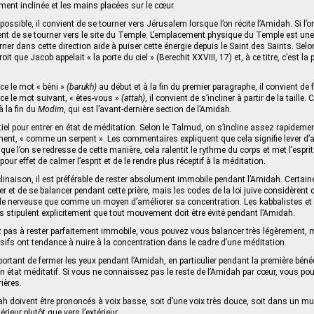
ement inclinée et les mains placées sur le cœur.
ssible, il convient de se tourner vers Jérusalem lorsque l’on récite l’Amidah. Si l’o
ent de se tourner vers le site du Temple. L’emplacement physique du Temple est une
ourner dans cette direction aide à puiser cette énergie depuis le Saint des Saints. Se
droit que Jacob appelait « la porte du ciel » (Berechit XXVIII, 17) et, à ce titre, c’est la
ce le mot « béni »
(barukh)
au début et à la fin du premier paragraphe, il convient de f
ce le mot suivant, « êtes-vous »
(attah)
, il convient de s’incliner à partir de la taille.
à la fin du
Modim
, qui est l’avant-dernière section de l’Amidah.
ntiel pour entrer en état de méditation. Selon le Talmud, on s’incline assez rapideme
ment, « comme un serpent ». Les commentaires expliquent que cela signifie lever d’ab
que l’on se redresse de cette manière, cela ralentit le rythme du corps et met l’espri
our effet de calmer l’esprit et de le rendre plus réceptif à la méditation.
inclinaison, il est préférable de rester absolument immobile pendant l’Amidah. Certa
er et de se balancer pendant cette prière, mais les codes de la loi juive considèrent
 nerveuse que comme un moyen d’améliorer sa concentration. Les kabbalistes e
s stipulent explicitement que tout mouvement doit être évité pendant l’Amidah.
 pas à rester parfaitement immobile, vous pouvez vous balancer très légèrement, 
fs ont tendance à nuire à la concentration dans le cadre d’une méditation.
portant de fermer les yeux pendant l’Amidah, en particulier pendant la première bénéd
 état méditatif. Si vous ne connaissez pas le reste de l’Amidah par cœur, vous pouv
rières.
h doivent être prononcés à voix basse, soit d’une voix très douce, soit dans un mu
térieur plutôt que vers l’extérieur.