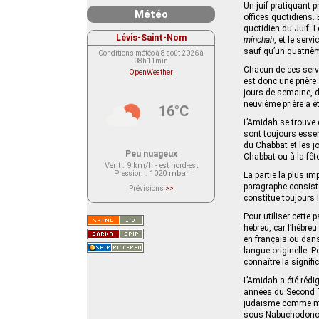
Un juif pratiquant p
Météo
offices quotidiens.
quotidien du Juif. L
Lévis-Saint-Nom
minchah
, et le serv
sauf qu’un quatriè
Conditions météo à 8 août 2026 à
08h11min
Chacun de ces servic
OpenWeather
est donc une prière 
jours de semaine, 
neuvième prière a ét
16°C
L’Amidah se trouve d
sont toujours essen
du Chabbat et les j
Peu nuageux
Chabbat ou à la fête
Vent
: 9 km/h - est nord-est
Pression
: 1020 mbar
La partie la plus im
paragraphe consiste
Prévisions
>>
Le service OpenWeather ne fournit
constitue toujours l
actuellement aucune prévision
météorologique sur le lieu Lévis-
Pour utiliser cette 
Saint-Nom.
Veuillez consulter le message du
hébreu, car l’hébreu
service ci-dessous.
en français ou dans
(401 - Invalid API key. Please see
langue originelle. P
https://openweathermap.org/faq#error401
for more info.)
connaître la signifi
L’Amidah a été rédig
années du Second Tem
judaïsme comme mode
sous Nabuchodonosor