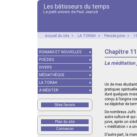
Les bâtisseurs du temps
Le petit univers de Paul Jeanzé
Accueil du site
>
LA TORAH
>
Pensée juive
>
19
Chapitre 11
ROMANS ET NOUVELLES
POÉZIES
La méditation 
DIVERS
MÉDIATHÈQUE
LA TORAH
Un de mes étudiants
pratiques spirituell
À MÉDITER
duré quelques mois.
conçu à l’origine co
se dépêcher de term
Sites favoris
De nombreux Juifs s
autre culture et qu
Plan du site
juive, après un siè
« méditation » a u
Connexion
D’autre part, la man