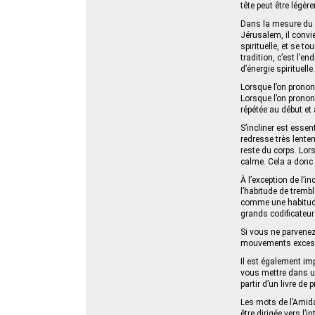
tête peut être légèr
Dans la mesure du po
Jérusalem, il convi
spirituelle, et se t
tradition, c’est l’en
d’énergie spirituelle.
Lorsque l’on pronon
Lorsque l’on pronon
répétée au début et 
S’incliner est esse
redresse très lente
reste du corps. Lors
calme. Cela a donc p
À l’exception de l’
l’habitude de trembl
comme une habitude
grands codificateur
Si vous ne parvenez
mouvements excessi
Il est également im
vous mettre dans un
partir d’un livre de p
Les mots de l’Amida
être dirigée vers l’in