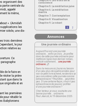
Chapitre 4. Les états de la
es organisent des
conscience
a partie centrale du
Chapitre 5. La méditation juive
s-midi, appelé
Chapitre 6. La méditation
mantra
llement le même,
Chapitre 7. Contemplation
Chapitre 8. Visualisation
debout ». L’Amidah
Chapitre 9. Le néant
t supplications les
1
2
emier siècle, une dix-
Annonces
les trois dernières
Une journée ordinaire
Cependant, le jour
ction relative au
Aujourd’hui est une journée
ordinaire... enfin je crois. Je profite
donc de cette journée ordinaire pour
uverture. Ce
mettre en ligne mon dernier roman,
e paragraphe
intitulé sobrement...
une journée
ordinaire
.
Dans la mesure où j’aurai eu besoin
d’un peu plus de quatre années pour
le de le faire en
voir ce petit livre achevé, ne devrais-je
 réciter la prière
pas considérer cette journée comme
extraordinaire ? Peut-être... peut-être
utant que dans la
pas. D’une certaine façon, n’est-il pas
ue originelle et en
extraordinaire de pouvoir profiter
d’une journée ordinaire ?
Cher lecteur, je vous souhaite une
dant les premières
bonne journée... ordinaire.
Paul Jeanzé, le 19 décembre 2025
e pour rétablir le
les Babyloniens