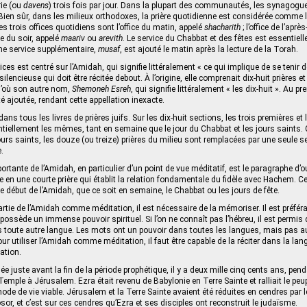
rie (ou
davens
) trois fois par jour. Dans la plupart des communautés, les synagogu
 Bien sûr, dans les milieux orthodoxes, la prière quotidienne est considérée comme l
es trois offices quotidiens sont l’office du matin, appelé
shacharith
; l’office de l’aprè
ice du soir, appelé
maariv
ou
arevith
. Le service du Chabbat et des fêtes est essentie
me service supplémentaire,
musaf
, est ajouté le matin après la lecture de la Torah.
es est centré sur l’Amidah, qui signifie littéralement « ce qui implique de se tenir 
silencieuse qui doit être récitée debout. À l’origine, elle comprenait dix-huit prières e
d’où son autre nom,
Shemoneh Esreh
, qui signifie littéralement « les dix-huit ». Au pr
é ajoutée, rendant cette appellation inexacte.
ans tous les livres de prières juifs. Sur les dix-huit sections, les trois premières et 
tiellement les mêmes, tant en semaine que le jour du Chabbat et les jours saints. 
ours saints, les douze (ou treize) prières du milieu sont remplacées par une seule se
.
portante de l’Amidah, en particulier d’un point de vue méditatif, est le paragraphe d’o
 en une courte prière qui établit la relation fondamentale du fidèle avec Hachem. C
e début de l’Amidah, que ce soit en semaine, le Chabbat ou les jours de fête.
partie de l’Amidah comme méditation, il est nécessaire de la mémoriser. Il est préférab
 possède un immense pouvoir spirituel. Si l’on ne connaît pas l’hébreu, il est permis de
 toute autre langue. Les mots ont un pouvoir dans toutes les langues, mais pas a
our utiliser l’Amidah comme méditation, il faut être capable de la réciter dans la lang
cation.
ée juste avant la fin de la période prophétique, il y a deux mille cinq cents ans, pen
ple à Jérusalem. Ezra était revenu de Babylonie en Terre Sainte et ralliait le peupl
 de vie viable. Jérusalem et la Terre Sainte avaient été réduites en cendres par 
, et c’est sur ces cendres qu’Ezra et ses disciples ont reconstruit le judaïsme.