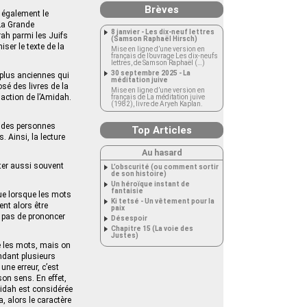
Brèves
 également le
 La Grande
8 janvier - Les dix-neuf lettres
ah parmi les Juifs
(Samson Raphaël Hirsch)
ser le texte de la
Mise en ligne d’une version en
français de l’ouvrage Les dix-neufs
lettres, de Samson Raphaël (…)
30 septembre 2025 - La
 plus anciennes qui
méditation juive
sé des livres de la
Mise en ligne d’une version en
daction de l’Amidah.
français de La méditation juive
(1982), livre de Aryeh Kaplan.
r des personnes
Top Articles
. Ainsi, la lecture
.
Au hasard
ter aussi souvent
L’obscurité (ou comment sortir
de son histoire)
Un héroïque instant de
fantaisie
ue lorsque les mots
Ki tetsé - Un vêtement pour la
ent alors être
paix
e pas de prononcer
Désespoir
Chapitre 15 (La voie des
Justes)
e les mots, mais on
ndant plusieurs
une erreur, c’est
son sens. En effet,
midah est considérée
 alors le caractère