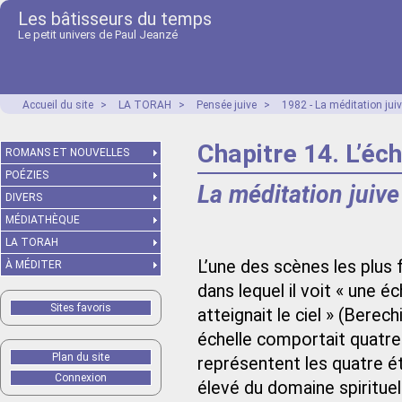
Les bâtisseurs du temps
Le petit univers de Paul Jeanzé
Accueil du site
>
LA TORAH
>
Pensée juive
>
1982 - La méditation juiv
Chapitre 14. L’éch
ROMANS ET NOUVELLES
POÉZIES
La méditation juive
DIVERS
MÉDIATHÈQUE
LA TORAH
L’une des scènes les plus 
À MÉDITER
dans lequel il voit « une é
Sites favoris
atteignait le ciel » (Berec
échelle comportait quatre
Plan du site
représentent les quatre ét
Connexion
élevé du domaine spirituel