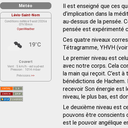
Il est enseigné que ces q
Météo
d’implication dans la médita
Lévis-Saint-Nom
au-dessus de la pensée. C
Conditions météo à 9 août 2026 à
07h18min
pensée est expérimenté 
OpenWeather
Ces quatre niveaux corre
19°C
Tétragramme, YHVH (voir 
Le premier niveau est cel
Couvert
avec notre corps. Cela co
Vent
: 5 km/h - est sud-est
Pression
: 1014 mbar
la main qui reçoit. C’est 
Prévisions
>>
Le service OpenWeather ne fournit
bénédictions de Hachem. 
actuellement aucune prévision
météorologique sur le lieu Lévis-
recevoir Son énergie est le
Saint-Nom.
Veuillez consulter le message du
service ci-dessous.
niveau, le plus bas, est don
(401 - Invalid API key. Please see
https://openweathermap.org/faq#error401
for more info.)
Le deuxième niveau est cel
pouvons être conscients 
est le pouvoir angélique 