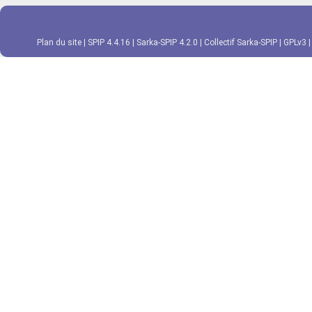
Plan du site
|
SPIP 4.4.16
|
Sarka-SPIP 4.2.0
|
Collectif Sarka-SPIP
|
GPLv3