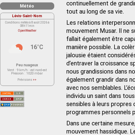
continuellement de grandi
Météo
tout au long de sa vie.
Lévis-Saint-Nom
Les relations interperson
Conditions météo à 8 août 2026 à
08h11min
mouvement Musar. Il ne suff
OpenWeather
fallait également être cap
16°C
manière possible. La colèr
jalousie étaient considé
d’entraver la croissance sp
Peu nuageux
Vent
: 9 km/h - est nord-est
nous grandissions dans no
Pression
: 1020 mbar
également grandir dans not
Prévisions
>>
Le service OpenWeather ne fournit
actuellement aucune prévision
avec nos semblables. L’éco
météorologique sur le lieu Lévis-
Saint-Nom.
individu un saint dans tou
Veuillez consulter le message du
service ci-dessous.
sensibles à leurs propres 
(401 - Invalid API key. Please see
https://openweathermap.org/faq#error401
for more info.)
programmes personnels pou
Dans une certaine mesure
mouvement hassidique. 