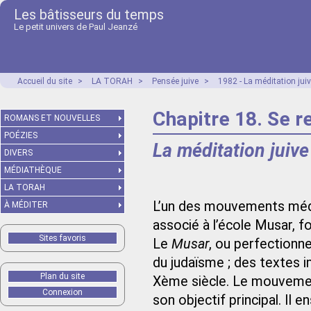
Les bâtisseurs du temps
Le petit univers de Paul Jeanzé
Accueil du site
>
LA TORAH
>
Pensée juive
>
1982 - La méditation juiv
Chapitre 18. Se 
ROMANS ET NOUVELLES
POÉZIES
La méditation juive
DIVERS
MÉDIATHÈQUE
LA TORAH
L’un des mouvements médit
À MÉDITER
associé à l’école Musar, f
Sites favoris
Le
Musar
, ou perfectionn
du judaïsme ; des textes i
Plan du site
Xème siècle. Le mouvemen
Connexion
son objectif principal. Il 