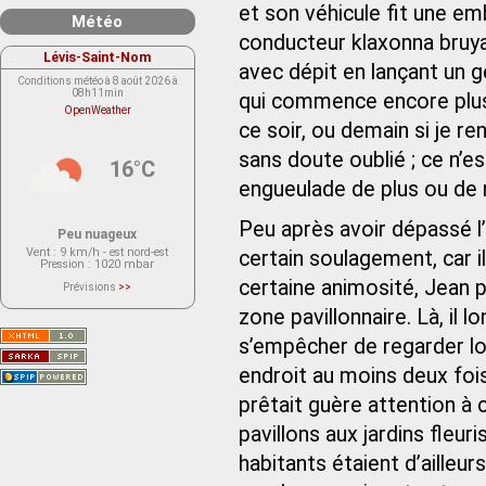
et son véhicule fit une em
Météo
conducteur klaxonna bruya
Lévis-Saint-Nom
avec dépit en lançant un 
Conditions météo à 8 août 2026 à
08h11min
qui commence encore plus m
OpenWeather
ce soir, ou demain si je re
sans doute oublié ; ce n’e
16°C
engueulade de plus ou de 
Peu après avoir dépassé l’a
Peu nuageux
Vent
: 9 km/h - est nord-est
certain soulagement, car il
Pression
: 1020 mbar
certaine animosité, Jean pr
Prévisions
>>
Le service OpenWeather ne fournit
actuellement aucune prévision
zone pavillonnaire. Là, il 
météorologique sur le lieu Lévis-
Saint-Nom.
s’empêcher de regarder lon
Veuillez consulter le message du
service ci-dessous.
(401 - Invalid API key. Please see
endroit au moins deux fois 
https://openweathermap.org/faq#error401
for more info.)
prêtait guère attention à 
pavillons aux jardins fleur
habitants étaient d’ailleu