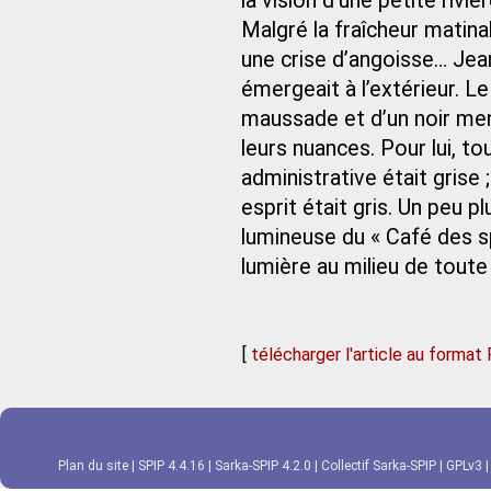
la vision d’une petite rivi
Malgré la fraîcheur matina
une crise d’angoisse… Jean 
émergeait à l’extérieur. Le
maussade et d’un noir mena
leurs nuances. Pour lui, tout 
administrative était grise ;
esprit était gris. Un peu pl
lumineuse du « Café des s
lumière au milieu de toute
[
télécharger l'article au format
Plan du site
|
SPIP 4.4.16
|
Sarka-SPIP 4.2.0
|
Collectif Sarka-SPIP
|
GPLv3