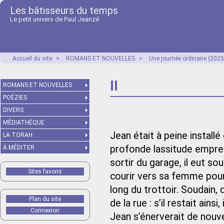
Les bâtisseurs du temps
Le petit univers de Paul Jeanzé
Accueil du site
>
ROMANS ET NOUVELLES
>
Une journée ordinaire (2025
II
ROMANS ET NOUVELLES
POÉZIES
DIVERS
MÉDIATHÈQUE
Jean était à peine installé
LA TORAH
profonde lassitude emprei
À MÉDITER
sortir du garage, il eut s
Sites favoris
courir vers sa femme pour 
long du trottoir. Soudain, d
Plan du site
de la rue : s’il restait ainsi
Connexion
Jean s’énerverait de nouv