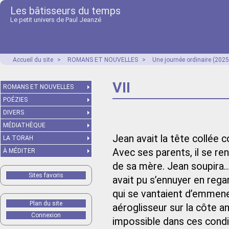
Les bâtisseurs du temps
Le petit univers de Paul Jeanzé
Accueil du site
>
ROMANS ET NOUVELLES
>
Une journée ordinaire (2025
VII
ROMANS ET NOUVELLES
POÉZIES
DIVERS
MÉDIATHÈQUE
Jean avait la tête collée 
LA TORAH
Avec ses parents, il se r
À MÉDITER
de sa mère. Jean soupira… 
Sites favoris
avait pu s’ennuyer en rega
qui se vantaient d’emmene
Plan du site
aéroglisseur sur la côte ang
Connexion
impossible dans ces conditi