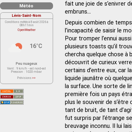
fait une joie de s’enivrer d
Météo
embruns…
Lévis-Saint-Nom
Depuis combien de temps err
Conditions météo à 8 août 2026 à
08h11min
l’incapacité de saisir le 
OpenWeather
Pour tromper l’ennui aussi
16°C
plusieurs toasts qu’il trou
chercha quelque chose à bo
découvrit de curieux verre
Peu nuageux
Vent
: 9 km/h - est nord-est
certains d’entre eux, car l
Pression
: 1020 mbar
liquide jaunâtre où quelqu
Prévisions
>>
Le service OpenWeather ne fournit
actuellement aucune prévision
la surface. Une sorte de 
météorologique sur le lieu Lévis-
Saint-Nom.
première fois un pays étrang
Veuillez consulter le message du
service ci-dessous.
(401 - Invalid API key. Please see
plus le souvenir de s’êtr
https://openweathermap.org/faq#error401
for more info.)
tant de bruit, de tant d’ag
fut surpris par l’étrange 
breuvage inconnu. Il lui l