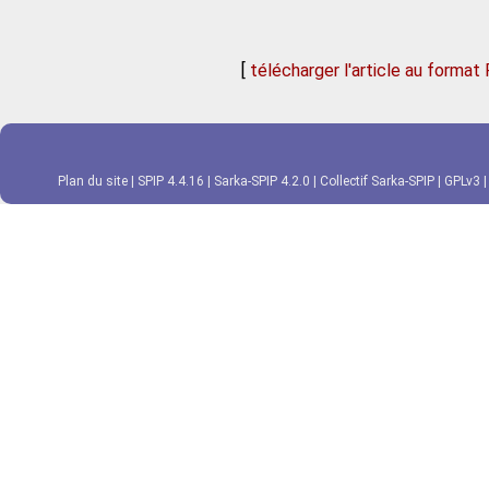
[
télécharger l'article au format
Plan du site
|
SPIP 4.4.16
|
Sarka-SPIP 4.2.0
|
Collectif Sarka-SPIP
|
GPLv3