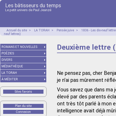
Les bâtisseurs du temps
Le petit univers de Paul Jeanzé
Accueil du site
>
LA TORAH
>
Pensée juive
>
1836 - Les dix-neuf lett
neuf lettres)
Deuxième lettre (
ROMANS ET NOUVELLES
POÉZIES
DIVERS
MÉDIATHÈQUE
Ne pensez pas, cher Benja
LA TORAH
je n’ai pas mûrement réflé
À MÉDITER
Vous savez que dans ma j
Sites favoris
élevé par des parents éclai
ont très tôt parlé à mon e
Plan du site
intelligence avait déjà mûri
Connexion