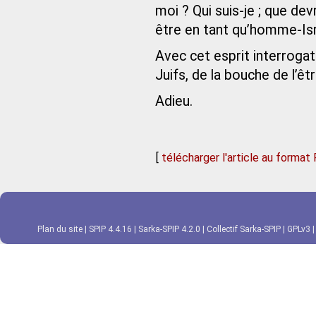
moi ? Qui suis-je ; que devr
être en tant qu’homme‑Isr
Avec cet esprit interrogat
Juifs, de la bouche de l’êtr
Adieu.
[
télécharger l'article au format
Plan du site
|
SPIP 4.4.16
|
Sarka-SPIP 4.2.0
|
Collectif Sarka-SPIP
|
GPLv3