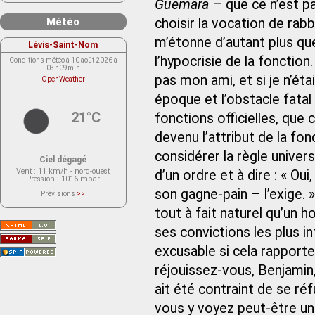
Guemara
– que ce n’est p
Météo
choisir la vocation de rabb
m’étonne d’autant plus qu
Lévis-Saint-Nom
l’hypocrisie de la fonction
Conditions météo à 10 août 2026 à
03h09min
pas mon ami, et si je n’éta
OpenWeather
époque et l’obstacle fatal
21°C
fonctions officielles, que 
devenu l’attribut de la fon
considérer la règle univer
Ciel dégagé
Vent
: 11 km/h - nord-ouest
d’un ordre et à dire : « Oui, 
Pression
: 1016 mbar
son gagne-pain – l’exige. 
Prévisions
>>
Le service OpenWeather ne fournit
actuellement aucune prévision
tout à fait naturel qu’un h
météorologique sur le lieu Lévis-
Saint-Nom.
ses convictions les plus 
Veuillez consulter le message du
service ci-dessous.
(401 - Invalid API key. Please see
excusable si cela rapporte
https://openweathermap.org/faq#error401
for more info.)
réjouissez‑vous, Benjamin,
ait été contraint de se réfu
vous y voyez peut‑être un