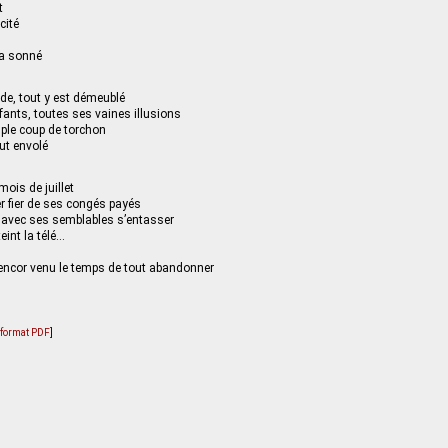
t
cité
 a sonné
ide, tout y est démeublé
ants, toutes ses vaines illusions
ple coup de torchon
fut envolé
mois de juillet
r fier de ses congés payés
e avec ses semblables s’entasser
eint la télé…
s encor venu le temps de tout abandonner
u format PDF
]