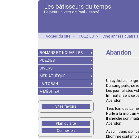
Les bâtisseurs du temps
Le petit univers de Paul Jeanzé
Accueil du site
>
POÉZIES
>
Cinq années quatre s
Abandon
ROMANS ET NOUVELLES
POÉZIES
DIVERS
MÉDIATHÈQUE
Un cycliste allongé
LA TORAH
Du sang perle, se r
Les journalistes vo
À MÉDITER
Immortalisent ce pe
Abandon
Sites favoris
Très loin des barriè
Hurle à la mort un v
Il cherche son maît
Plan du site
Abandon
Connexion
Avachi dans son c
L’homme contemple l