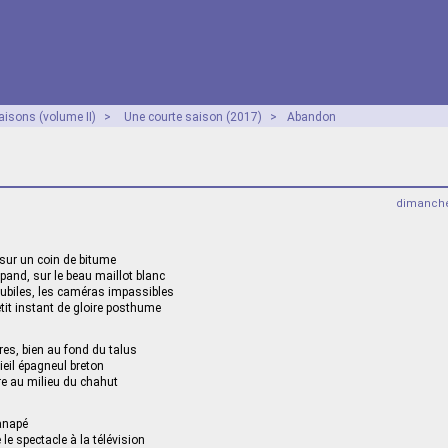
aisons (volume II)
>
Une courte saison (2017)
>
Abandon
dimanche
 sur un coin de bitume
épand, sur le beau maillot blanc
lubiles, les caméras impassibles
tit instant de gloire posthume
res, bien au fond du talus
ieil épagneul breton
re au milieu du chahut
anapé
e spectacle à la télévision