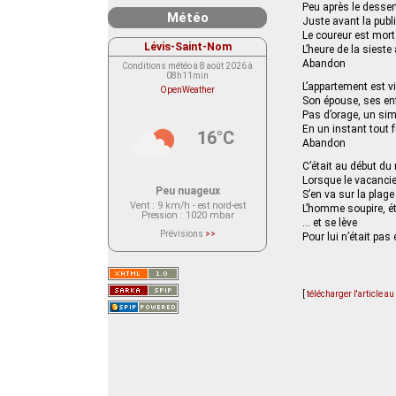
Peu après le desser
Météo
Juste avant la publi
Le coureur est mort
Lévis-Saint-Nom
L’heure de la sieste
Abandon
Conditions météo à 8 août 2026 à
08h11min
L’appartement est v
OpenWeather
Son épouse, ses enf
Pas d’orage, un sim
En un instant tout 
16°C
Abandon
C’était au début du 
Lorsque le vacancie
Peu nuageux
S’en va sur la plag
Vent
: 9 km/h - est nord-est
L’homme soupire, ét
Pression
: 1020 mbar
… et se lève
Prévisions
>>
Pour lui n’était pa
Le service OpenWeather ne fournit
actuellement aucune prévision
météorologique sur le lieu Lévis-
Saint-Nom.
Veuillez consulter le message du
service ci-dessous.
[
télécharger l'article a
(401 - Invalid API key. Please see
https://openweathermap.org/faq#error401
for more info.)