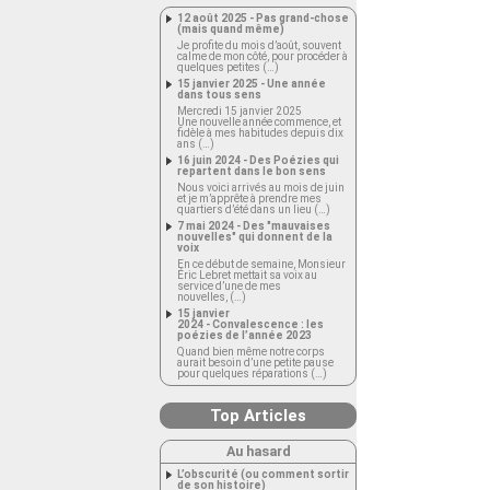
12 août 2025 - Pas grand-chose
(mais quand même)
Je profite du mois d’août, souvent
calme de mon côté, pour procéder à
quelques petites (…)
15 janvier 2025 - Une année
dans tous sens
Mercredi 15 janvier 2025
Une nouvelle année commence, et
fidèle à mes habitudes depuis dix
ans (…)
16 juin 2024 - Des Poézies qui
repartent dans le bon sens
Nous voici arrivés au mois de juin
et je m’apprête à prendre mes
quartiers d’été dans un lieu (…)
7 mai 2024 - Des "mauvaises
nouvelles" qui donnent de la
voix
En ce début de semaine, Monsieur
Éric Lebret mettait sa voix au
service d’une de mes
nouvelles, (…)
15 janvier
2024 - Convalescence : les
poézies de l’année 2023
Quand bien même notre corps
aurait besoin d’une petite pause
pour quelques réparations (…)
Top Articles
Au hasard
L’obscurité (ou comment sortir
de son histoire)