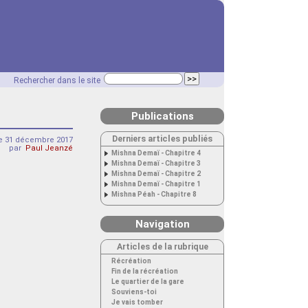
Rechercher dans le site
Publications
Derniers articles publiés
 31 décembre 2017
par
Paul Jeanzé
Mishna Demaï - Chapitre 4
Mishna Demaï - Chapitre 3
Mishna Demaï - Chapitre 2
Mishna Demaï - Chapitre 1
Mishna Péah - Chapitre 8
Navigation
Articles de la rubrique
Récréation
Fin de la récréation
Le quartier de la gare
Souviens-toi
Je vais tomber