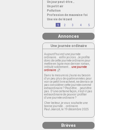
Un jour peut-être…
Un petit air
Pollution
Profession de mauvaise foi
Une vie de lézard
1
2
3
4
5
Annonces
Une journée ordinaire
Aujourd’hui est une journée
ordinaire... enfin je crois. Je profite
donc de cette journée ordinaire pour
mettre en ligne mon dernier roman,
intitulé sobrement...
une journée
ordinaire
.
Dans la mesure où j’aurai eu besoin
d’un peu plus de quatre années pour
voir ce petit livre achevé, ne devrais-je
pas considérer cette journée comme
extraordinaire ? Peut-être... peut-être
pas. D’une certaine façon, n’est-il pas
extraordinaire de pouvoir profiter
d’une journée ordinaire ?
Cher lecteur, je vous souhaite une
bonne journée... ordinaire.
Paul Jeanzé, le 19 décembre 2025
Brèves