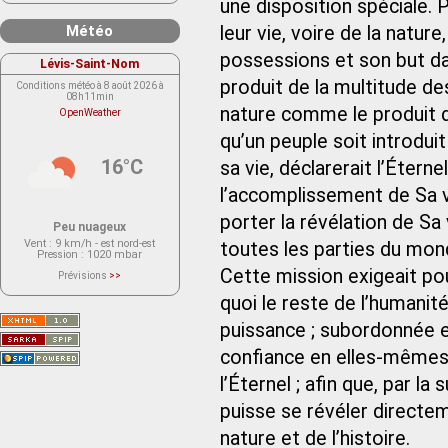
une disposition spéciale. 
Météo
leur vie, voire de la natur
possessions et son but da
Lévis-Saint-Nom
produit de la multitude de
Conditions météo à 8 août 2026 à
08h11min
nature comme le produit d’
OpenWeather
qu’un peuple soit introduit
16°C
sa vie, déclarerait l’Étern
l’accomplissement de Sa vo
porter la révélation de Sa
Peu nuageux
Vent
: 9 km/h - est nord-est
toutes les parties du mon
Pression
: 1020 mbar
Cette mission exigeait pou
Prévisions
>>
Le service OpenWeather ne fournit
actuellement aucune prévision
quoi le reste de l’humanité
météorologique sur le lieu Lévis-
Saint-Nom.
puissance ; subordonnée e
Veuillez consulter le message du
service ci-dessous.
(401 - Invalid API key. Please see
confiance en elles-mêmes,
https://openweathermap.org/faq#error401
for more info.)
l’Éternel ; afin que, par l
puisse se révéler directe
nature et de l’histoire.