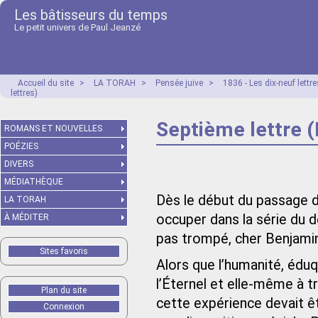
Les bâtisseurs du temps
Le petit univers de Paul Jeanzé
Accueil du site
>
LA TORAH
>
Pensée juive
>
1836 - Les dix-neuf lett
lettres)
Septième lettre (
ROMANS ET NOUVELLES
POÉZIES
DIVERS
MÉDIATHÈQUE
Dès le début du passage d’
LA TORAH
occuper dans la série du 
À MÉDITER
pas trompé, cher Benjamin
Sites favoris
Alors que l’humanité, éduq
l’Éternel et elle‑même à tr
Plan du site
cette expérience devait êt
Connexion