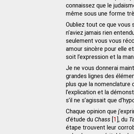
connaissez que le judaïsm
même sous une forme très
Oubliez tout ce que vous
n’aviez jamais rien enten
seulement vous vous récon
amour sincère pour elle e
soit l’expression et la man
Je ne vous donnerai maint
grandes lignes des élément
plus que la nomenclature d
l’explication et la démon
s’il ne s’agissait que d’hy
Chaque opinion que j’expr
d’étude du
Chass
[
1
]
, du
T
étape trouvent leur corro