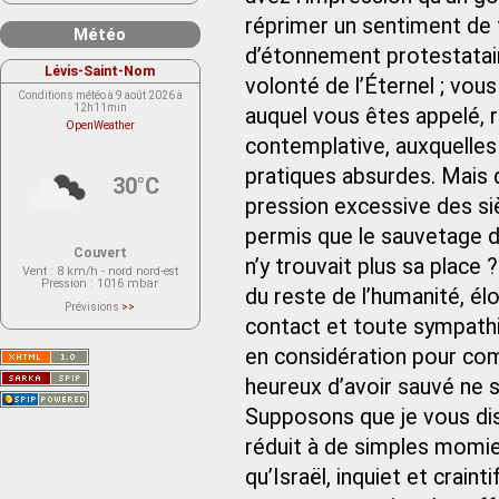
réprimer un sentiment de 
Météo
d’étonnement protestatair
Lévis-Saint-Nom
volonté de l’Éternel ; vous
Conditions météo à 9 août 2026 à
12h11min
auquel vous êtes appelé, ri
OpenWeather
contemplative, auxquelles
pratiques absurdes. Mais qu
30°C
pression excessive des si
permis que le sauvetage de
Couvert
n’y trouvait plus sa place ?
Vent
: 8 km/h - nord nord-est
Pression
: 1016 mbar
du reste de l’humanité, él
Prévisions
>>
Le service OpenWeather ne fournit
contact et toute sympathie
actuellement aucune prévision
météorologique sur le lieu Lévis-
en considération pour comp
Saint-Nom.
Veuillez consulter le message du
service ci-dessous.
heureux d’avoir sauvé ne s
(401 - Invalid API key. Please see
https://openweathermap.org/faq#error401
Supposons que je vous dis
for more info.)
réduit à de simples momies
qu’Israël, inquiet et crain