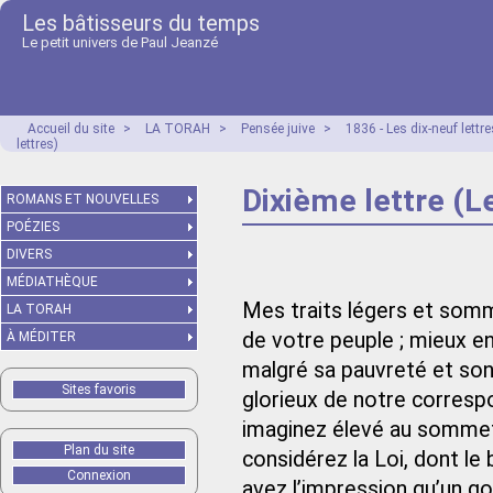
Les bâtisseurs du temps
Le petit univers de Paul Jeanzé
Accueil du site
>
LA TORAH
>
Pensée juive
>
1836 - Les dix-neuf lett
lettres)
Dixième lettre (Le
ROMANS ET NOUVELLES
POÉZIES
DIVERS
MÉDIATHÈQUE
Mes traits légers et somma
LA TORAH
de votre peuple ; mieux en
À MÉDITER
malgré sa pauvreté et son h
Sites favoris
glorieux de notre corresp
imaginez élevé au sommet 
Plan du site
considérez la Loi, dont le 
Connexion
avez l’impression qu’un g