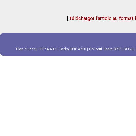
[
télécharger l'article au format
Plan du site
|
SPIP 4.4.16
|
Sarka-SPIP 4.2.0
|
Collectif Sarka-SPIP
|
GPLv3