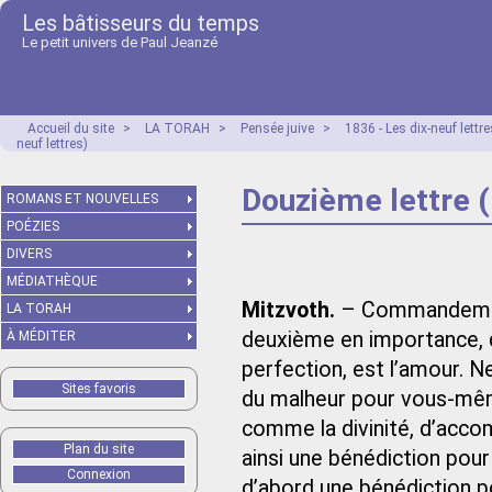
Les bâtisseurs du temps
Le petit univers de Paul Jeanzé
Accueil du site
>
LA TORAH
>
Pensée juive
>
1836 - Les dix-neuf lett
neuf lettres)
Douzième lettre (
ROMANS ET NOUVELLES
POÉZIES
DIVERS
MÉDIATHÈQUE
Mitzvoth.
– Commandement
LA TORAH
deuxième en importance, 
À MÉDITER
perfection, est l’amour. N
Sites favoris
du malheur pour vous-mêm
comme la divinité, d’acco
Plan du site
ainsi une bénédiction po
Connexion
d’abord une bénédiction p