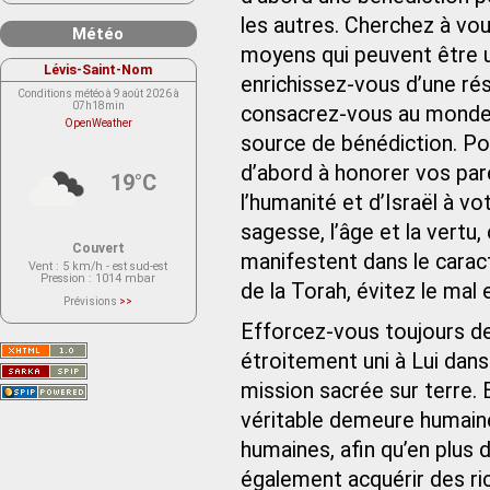
les autres. Cherchez à vou
Météo
moyens qui peuvent être u
Lévis-Saint-Nom
enrichissez-vous d’une ré
Conditions météo à 9 août 2026 à
07h18min
consacrez-vous au monde p
OpenWeather
source de bénédiction. Po
d’abord à honorer vos pa
19°C
l’humanité et d’Israël à v
sagesse, l’âge et la vertu
Couvert
manifestent dans le carac
Vent
: 5 km/h - est sud-est
Pression
: 1014 mbar
de la Torah, évitez le mal 
Prévisions
>>
Le service OpenWeather ne fournit
actuellement aucune prévision
Efforcez-vous toujours de 
météorologique sur le lieu Lévis-
Saint-Nom.
étroitement uni à Lui dans 
Veuillez consulter le message du
service ci-dessous.
(401 - Invalid API key. Please see
mission sacrée sur terre.
https://openweathermap.org/faq#error401
for more info.)
véritable demeure humaine
humaines, afin qu’en plus 
également acquérir des r