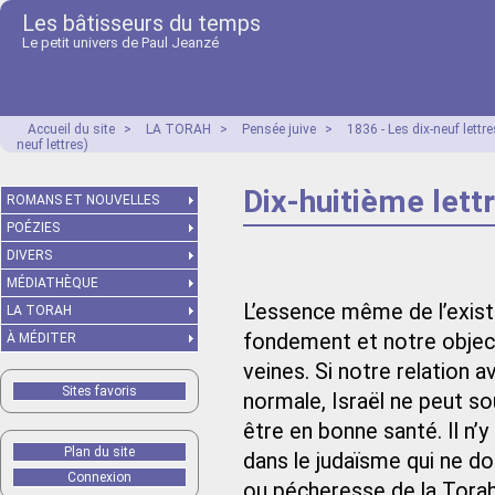
Les bâtisseurs du temps
Le petit univers de Paul Jeanzé
Accueil du site
>
LA TORAH
>
Pensée juive
>
1836 - Les dix-neuf lett
neuf lettres)
Dix-huitième lettr
ROMANS ET NOUVELLES
POÉZIES
DIVERS
MÉDIATHÈQUE
L’essence même de l’existe
LA TORAH
fondement et notre objectif
À MÉDITER
veines. Si notre relation ave
Sites favoris
normale, Israël ne peut sou
être en bonne santé. Il n
Plan du site
dans le judaïsme qui ne d
Connexion
ou pécheresse de la Torah,