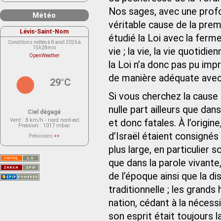
Nos sages, avec une prof
Météo
véritable cause de la premi
Lévis-Saint-Nom
étudié la Loi avec la ferme
Conditions météo à 8 août 2026 à
15h28min
vie ; la vie, la vie quotidi
OpenWeather
la Loi n’a donc pas pu impré
de manière adéquate avec
29°C
Si vous cherchez la cause
nulle part ailleurs que da
Ciel dégagé
Vent
: 8 km/h - nord nord-est
et donc fatales. À l’origi
Pression
: 1017 mbar
d’Israël étaient consignés p
Prévisions
>>
Le service OpenWeather ne fournit
actuellement aucune prévision
plus large, en particulier s
météorologique sur le lieu Lévis-
Saint-Nom.
que dans la parole vivante, 
Veuillez consulter le message du
service ci-dessous.
(401 - Invalid API key. Please see
de l’époque ainsi que la d
https://openweathermap.org/faq#error401
for more info.)
traditionnelle ; les grands
nation, cédant à la nécess
son esprit était toujours l