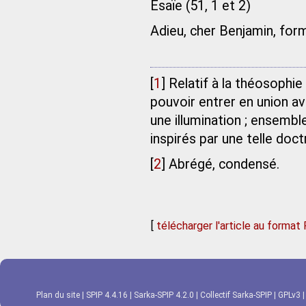
Esaïe (51, 1 et 2)
Adieu, cher Benjamin, form
[
1
]
Relatif à la théosophie
pouvoir entrer en union ave
une illumination ; ensembl
inspirés par une telle doct
[
2
]
Abrégé, condensé.
[
télécharger l'article au format
Plan du site
|
SPIP 4.4.16
|
Sarka-SPIP 4.2.0
|
Collectif Sarka-SPIP
|
GPLv3