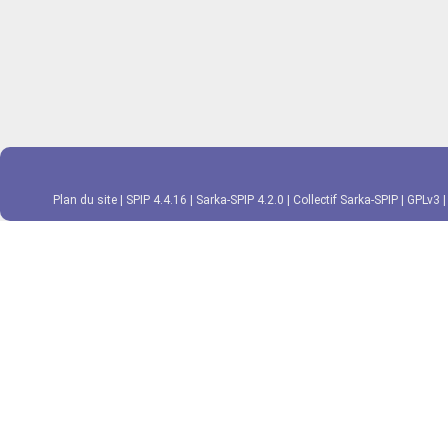
Plan du site
|
SPIP 4.4.16
|
Sarka-SPIP 4.2.0
|
Collectif Sarka-SPIP
|
GPLv3