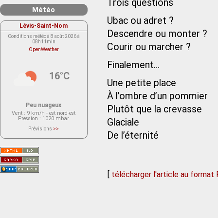
Trois questions
Météo
Ubac ou adret ?
Lévis-Saint-Nom
Descendre ou monter ?
Conditions météo à 8 août 2026 à
08h11min
Courir ou marcher ?
OpenWeather
Finalement…
16°C
Une petite place
À l’ombre d’un pommier
Peu nuageux
Plutôt que la crevasse
Vent
: 9 km/h - est nord-est
Pression
: 1020 mbar
Glaciale
Prévisions
>>
De l’éternité
Le service OpenWeather ne fournit
actuellement aucune prévision
météorologique sur le lieu Lévis-
Saint-Nom.
Veuillez consulter le message du
service ci-dessous.
(401 - Invalid API key. Please see
https://openweathermap.org/faq#error401
[
télécharger l'article au format
for more info.)