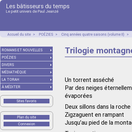
Les bâtisseurs du temps
Le petit univers de Paul Jeanzé
Accueil du site
>
POÉZIES
>
Cinq années quatre saisons (volume II)
>
Trilogie montagn
ROMANS ET NOUVELLES
POÉZIES
DIVERS
MÉDIATHÈQUE
Un torrent asséché
LA TORAH
Par des neiges éternelle
À MÉDITER
évaporées
Sites favoris
Deux sillons dans la roche
Zigzaguent en rampant
Plan du site
Jusqu’au pied de la mont
Connexion