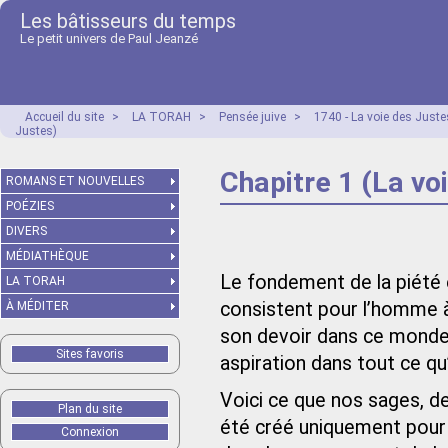
Les bâtisseurs du temps
Le petit univers de Paul Jeanzé
Accueil du site
>
LA TORAH
>
Pensée juive
>
1740 - La voie des Just
Justes)
Chapitre 1 (La vo
ROMANS ET NOUVELLES
POÉZIES
DIVERS
MÉDIATHÈQUE
Le fondement de la piété et
LA TORAH
consistent pour l’homme à 
À MÉDITER
son devoir dans ce monde, 
Sites favoris
aspiration dans tout ce qu’
Voici ce que nos sages, d
Plan du site
été créé uniquement pour s
Connexion