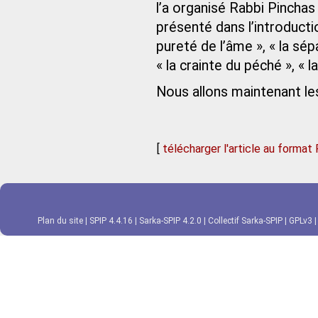
l’a organisé Rabbi Pincha
présenté dans l’introduction
pureté de l’âme », « la sépar
« la crainte du péché », « l
Nous allons maintenant les 
[
télécharger l'article au format
Plan du site
|
SPIP 4.4.16
|
Sarka-SPIP 4.2.0
|
Collectif Sarka-SPIP
|
GPLv3