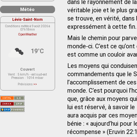
dans le rayonnement de la 
Météo
véritable joie et le plus gra
se trouve, en vérité, dans 
Lévis-Saint-Nom
expressément à cette fin.
Conditions météo à 9 août 2026 à
07h18min
OpenWeather
Mais le chemin pour parven
monde-ci. C’est ce qu’ont
19°C
est comme un couloir avan
Les moyens qui conduisent
Couvert
commandements que le Saint
Vent
: 5 km/h - est sud-est
Pression
: 1014 mbar
l’accomplissement de ce
Prévisions
>>
Le service OpenWeather ne fournit
monde. C’est pourquoi l’
actuellement aucune prévision
météorologique sur le lieu Lévis-
que, grâce aux moyens qui lu
Saint-Nom.
Veuillez consulter le message du
service ci-dessous.
lui est réservé, à savoir l
(401 - Invalid API key. Please see
https://openweathermap.org/faq#error401
aura acquis par ces moyen
for more info.)
bénie : « aujourd’hui pour 
récompense » (Eruvin 22:1