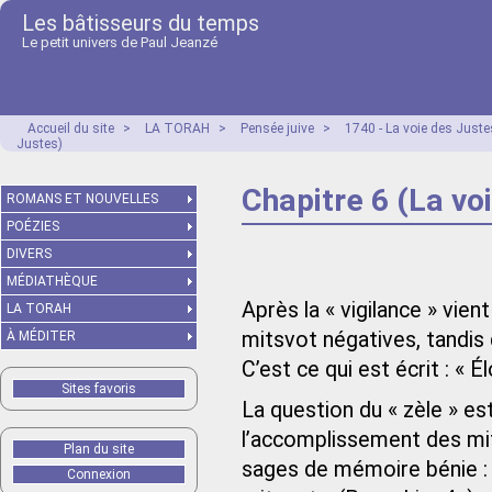
Les bâtisseurs du temps
Le petit univers de Paul Jeanzé
Accueil du site
>
LA TORAH
>
Pensée juive
>
1740 - La voie des Just
Justes)
Chapitre 6 (La vo
ROMANS ET NOUVELLES
POÉZIES
DIVERS
MÉDIATHÈQUE
Après la « vigilance » vient
LA TORAH
mitsvot négatives, tandis 
À MÉDITER
C’est ce qui est écrit : « É
Sites favoris
La question du « zèle » est
l’accomplissement des mit
Plan du site
sages de mémoire bénie : 
Connexion