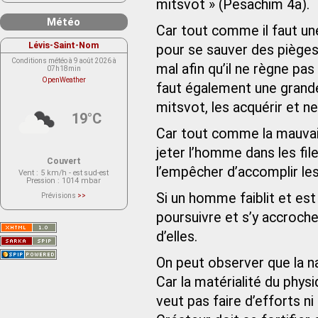
mitsvot » (Pesachim 4a).
Météo
Car tout comme il faut un
Lévis-Saint-Nom
pour se sauver des pièges 
Conditions météo à 9 août 2026 à
mal afin qu’il ne règne pa
07h18min
OpenWeather
faut également une grande 
mitsvot, les acquérir et ne
19°C
Car tout comme la mauvais
jeter l’homme dans les fil
Couvert
l’empêcher d’accomplir les
Vent
: 5 km/h - est sud-est
Pression
: 1014 mbar
Si un homme faiblit et est 
Prévisions
>>
Le service OpenWeather ne fournit
actuellement aucune prévision
poursuivre et s’y accroche
météorologique sur le lieu Lévis-
Saint-Nom.
d’elles.
Veuillez consulter le message du
service ci-dessous.
(401 - Invalid API key. Please see
https://openweathermap.org/faq#error401
On peut observer que la n
for more info.)
Car la matérialité du phys
veut pas faire d’efforts ni 