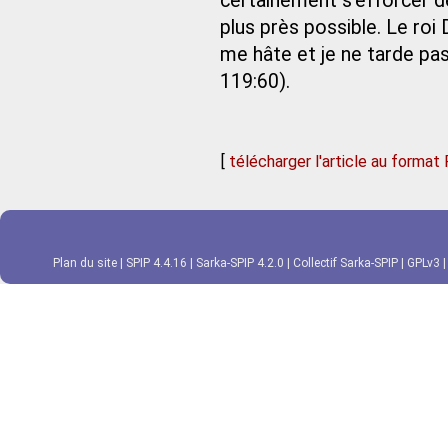
certainement s’efforcer de
plus près possible. Le roi D
me hâte et je ne tarde p
119:60).
[
télécharger l'article au format
Plan du site
|
SPIP 4.4.16
|
Sarka-SPIP 4.2.0
|
Collectif Sarka-SPIP
|
GPLv3