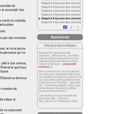
Chapitre 4 (La voie des Justes)
mpossible de
Chapitre 5 (La voie des Justes)
m et accomplir Ses
Chapitre 6 (La voie des Justes)
Chapitre 7 (La voie des Justes)
Chapitre 8 (La voie des Justes)
ne santé ou malade,
Chapitre 9 (La voie des Justes)
rticulière.
1
2
3
anté.
Annonces
ce par des miracles
Une journée ordinaire
res, et ne le laisse
ule personne qui ne
Aujourd’hui est une journée
ordinaire... enfin je crois. Je profite
donc de cette journée ordinaire pour
mettre en ligne mon dernier roman,
 zélé à Son service,
intitulé sobrement...
une journée
ordinaire
.
’Éternel et que tous
’autre.
Dans la mesure où j’aurai eu besoin
d’un peu plus de quatre années pour
voir ce petit livre achevé, ne devrais-je
l’Éternel ne diminue
pas considérer cette journée comme
extraordinaire ? Peut-être... peut-être
pas. D’une certaine façon, n’est-il pas
extraordinaire de pouvoir profiter
en matière de
d’une journée ordinaire ?
Cher lecteur, je vous souhaite une
bonne journée... ordinaire.
de valeur et
Paul Jeanzé, le 19 décembre 2025
ils ne subissent