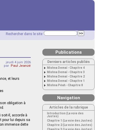
Rechercher dans le site
Publications
Derniers articles publiés
jeudi 4 juin 2026
par
Paul Jeanzé
Mishna Demaï - Chapitre 4
Mishna Demaï - Chapitre 3
Mishna Demaï - Chapitre 2
nce, et leurs
Mishna Demaï - Chapitre 1
Mishna Péah - Chapitre 8
les
Navigation
 son obligation à
Articles de la rubrique
rd.
Introduction (La voie des
 soit-Il, accorde à
Justes)
t pour lui depuis sa
Chapitre 1 (La voie des Justes)
 son immense dette
Chapitre 2 (La voie des Justes)
Chapitre 3 (La voie des Justes)