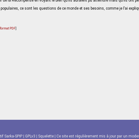
r de la Récompense en voyant le bien qu’ils auraient pu atteindre mais qu’ils ont pe
opulaires, ce sont les questions de ce monde et ses besoins, comme je l’ai expl
u format PDF
]
tif Sarka-SPIP
|
GPLv3
|
Squelette
| Ce site est régulièrement mis à jour par un modest