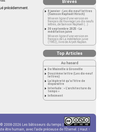
rdu.
Brèves
iqué précédemment.
8 janvier - Les dix-neuf lettres
(Samson Raphaël Hirsch)
Mise en ligne d’une version en
français de l’ouvrage Les dix-neufs
lettres, de Samson Raphaël (…)
30 septembre 2025 - La
méditation juive
Mise en ligne d’une version en
français de La méditation juive
(1982), livre de Aryeh Kaplan.
Top Articles
Au hasard
De Mainville à Gironville
Douzième lettre (Les dix-neuf
lettres)
La légèreté qu’a l’être de
disparaître
Interlude : « L’architecture du
temps »
Infiniment
© 2008-2026 Les bâtisseurs du temps |
e être humain, avec l’aide précieuse de l’Éternel. |
Haut ↑