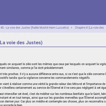
40 - La voie des Justes (Rabbi Moché Haïm Luzzatto)
>
Chapitre 8 (La voie des
(La voie des Justes)
uels on acquiert le zèle sont les mêmes que ceux par lesquels on acquiert la vigila
ent similaires, comme je l’ai écrit précédemment.
t très proches. Il n’y a aucune différence entre eux, si ce n’est que le zèle concerne 
tifs tandis que la vigilance concerne les commandements négatifs.
vient à réaliser comme une vérité la grande valeur des Mitsvot et l’importance de
 s’éveillera certainement au service de l’Éternel et il ne sera pas négligent à cet éga
ut intensifier cet éveil, c’est de méditer sur les nombreux bienfaits que le Saint, béni
stant et en tout temps, ainsi que sur les grandes merveilles que l’Éternel accompli
on dernier jour. Car plus on médite et contemple ces choses, plus on reconnaîtra
lui accorde le bien.