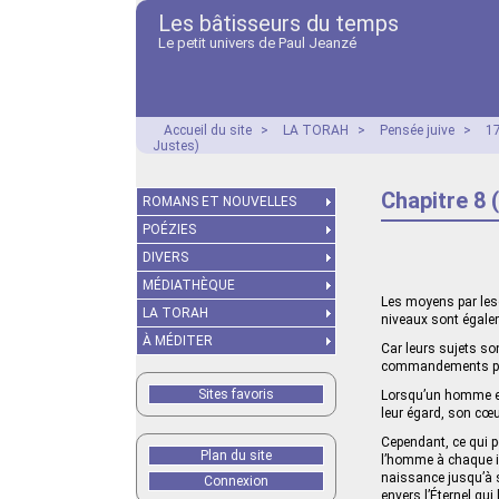
Les bâtisseurs du temps
Le petit univers de Paul Jeanzé
Accueil du site
>
LA TORAH
>
Pensée juive
>
17
Justes)
Chapitre 8 
ROMANS ET NOUVELLES
POÉZIES
DIVERS
MÉDIATHÈQUE
Les moyens par lesq
LA TORAH
niveaux sont égalem
À MÉDITER
Car leurs sujets son
commandements posi
Sites favoris
Lorsqu’un homme en 
leur égard, son cœur
Cependant, ce qui pe
Plan du site
l’homme à chaque in
naissance jusqu’à s
Connexion
envers l’Éternel qui 