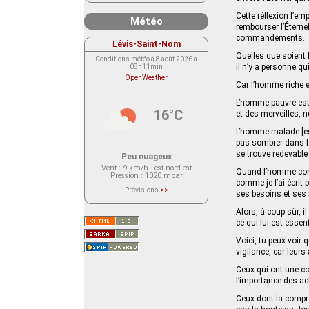
Cette réflexion l’e
Météo
rembourser l’Éterne
commandements.
Lévis-Saint-Nom
Quelles que soient 
Conditions météo à 8 août 2026 à
il n’y a personne qu
08h11min
OpenWeather
Car l’homme riche et
L’homme pauvre est 
16°C
et des merveilles, n
L’homme malade [est 
pas sombrer dans la
se trouve redevable
Peu nuageux
Vent
: 9 km/h - est nord-est
Quand l’homme contem
Pression
: 1020 mbar
comme je l’ai écrit 
Prévisions
>>
ses besoins et ses 
Le service OpenWeather ne fournit
actuellement aucune prévision
Alors, à coup sûr, 
météorologique sur le lieu Lévis-
Saint-Nom.
ce qui lui est essent
Veuillez consulter le message du
service ci-dessous.
Voici, tu peux voir 
(401 - Invalid API key. Please see
https://openweathermap.org/faq#error401
vigilance, car leur
for more info.)
Ceux qui ont une co
l’importance des ac
Ceux dont la compré