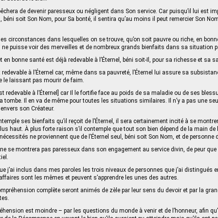
mpêchera de devenir paresseux ou négligent dans Son service. Car puisqu’il lui est i
l, béni soit Son Nom, pour Sa bonté, il sentira qu’au moins il peut remercier Son No
les circonstances dans lesquelles on se trouve, qu’on soit pauvre ou riche, en bon
i ne puisse voir des merveilles et de nombreux grands bienfaits dans sa situation pa
 en bonne santé est déjà redevable à l’Éternel, béni soit-Il, pour sa richesse et sa s
redevable à l’Éternel car, même dans sa pauvreté, l’Éternel lui assure sa subsistan
e le laissant pas mourir de faim.
redevable à l’Éternel] car Il le fortifie face au poids de sa maladie ou de ses blessu
 tombe. Il en va de même pour toutes les situations similaires. Il n’y a pas une se
 envers son Créateur.
ple ses bienfaits qu’il reçoit de l’Éternel, il sera certainement incité à se montrer
plus haut. À plus forte raison s’il contemple que tout son bien dépend de la main de l
nécessités ne proviennent que de l’Éternel seul, béni soit Son Nom, et de personne d
il ne se montrera pas paresseux dans son engagement au service divin, de peur que 
iel.
que j’ai inclus dans mes paroles les trois niveaux de personnes que j’ai distingués 
s affaires sont les mêmes et peuvent s’apprendre les unes des autres.
mpréhension complète seront animés de zèle par leur sens du devoir et par la gran
tes.
hension est moindre – par les questions du monde à venir et de l’honneur, afin qu’