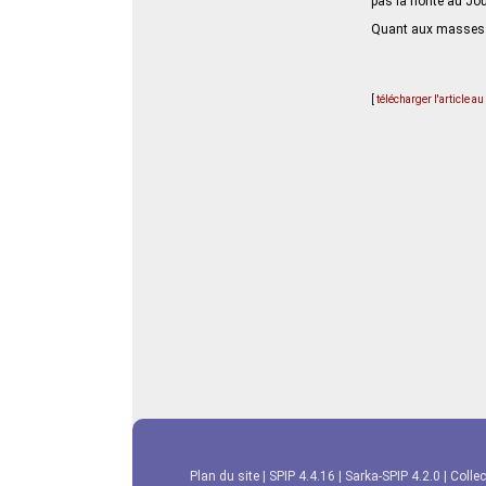
pas la honte au Jou
Quant aux masses p
[
télécharger l'article a
Plan du site
|
SPIP 4.4.16
|
Sarka-SPIP 4.2.0
|
Collec