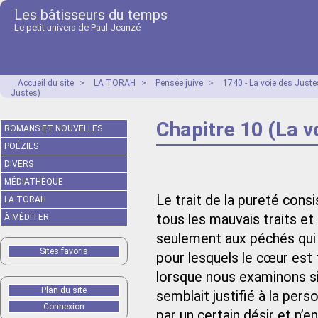
Les bâtisseurs du temps
Le petit univers de Paul Jeanzé
Accueil du site
>
LA TORAH
>
Pensée juive
>
1740 - La voie des Just
Justes)
Chapitre 10 (La v
ROMANS ET NOUVELLES
POÉZIES
DIVERS
MÉDIATHÈQUE
Le trait de la pureté con
LA TORAH
tous les mauvais traits et
À MÉDITER
seulement aux péchés qui 
Sites favoris
pour lesquels le cœur est 
lorsque nous examinons s
Plan du site
semblait justifié à la per
Connexion
par un certain désir et n’e