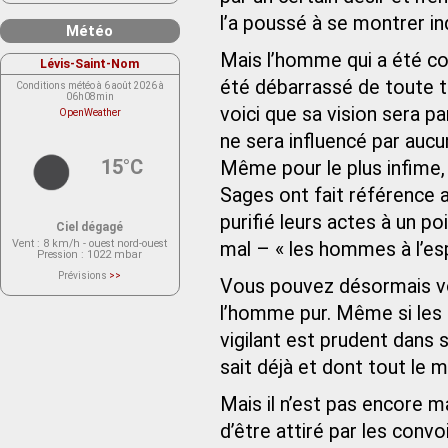
l’a poussé à se montrer in
Météo
Mais l’homme qui a été com
Lévis-Saint-Nom
été débarrassé de toute tr
Conditions météo à 6 août 2026 à
06h08min
voici que sa vision sera p
OpenWeather
ne sera influencé par aucun
15°C
Même pour le plus infime, i
Sages ont fait référence 
purifié leurs actes à un p
Ciel dégagé
Vent
: 8 km/h - ouest nord-ouest
mal – « les hommes à l’esp
Pression
: 1022 mbar
Prévisions
>>
Vous pouvez désormais voir
Le service OpenWeather ne fournit
actuellement aucune prévision
météorologique sur le lieu Lévis-
l’homme pur. Même si les 
Saint-Nom.
Veuillez consulter le message du
vigilant est prudent dans s
service ci-dessous.
(401 - Invalid API key. Please see
sait déjà et dont tout le 
https://openweathermap.org/faq#error401
for more info.)
Mais il n’est pas encore 
d’être attiré par les convoi