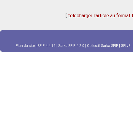
[
télécharger l'article au format
Plan du site
|
SPIP 4.4.16
|
Sarka-SPIP 4.2.0
|
Collectif Sarka-SPIP
|
GPLv3