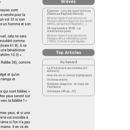
Brèves
?
 heures sont
8 janvier - Les dix-neuf lettres
(Samson Raphaël Hirsch)
se vendre pour la
Mise en ligne d’une version en
un vol. Et si son
français de l’ouvrage Les dix-neufs
ntre un homme et son
lettres, de Samson Raphaël (…)
.
30 septembre 2025 - La
méditation juive
Mise en ligne d’une version en
ail, cela ne sera
français de La méditation juive
considéré comme
(1982), livre de Aryeh Kaplan.
 (Isaïe 61:8). À ce
e une bénédiction
Top Articles
ehilim 10:3) ».
Au hasard
kra Rabba 30), comme
La littérature au cinéma (et
ailleurs)
bjet et qu’on
Une vie en or (vieux olympique)
u temps et
Un beau matin
Sixième chapitre : le train de
l’enfance
eux qui sont fidèles »
Sénèque (49 ap. JC)
« Mes yeux seront sur
ers la fidélité ? »
mes yeux, et si une
 le vol invisible à
même si l’on n’a pas
 mains. Il en va de