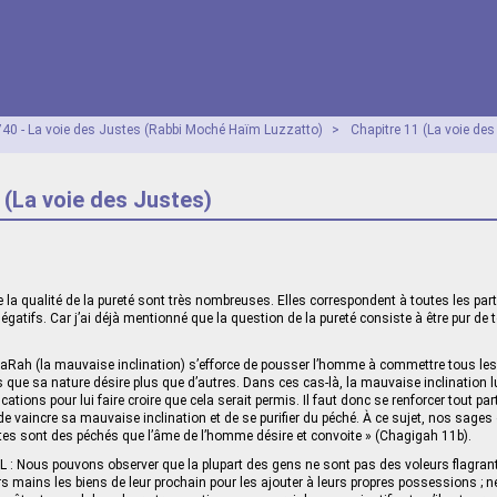
40 - La voie des Justes (Rabbi Moché Haïm Luzzatto)
>
Chapitre 11 (La voie des
 (La voie des Justes)
e la qualité de la pureté sont très nombreuses. Elles correspondent à toutes les par
ifs. Car j’ai déjà mentionné que la question de la pureté consiste à être pur de 
aRah (la mauvaise inclination) s’efforce de pousser l’homme à commettre tous les p
que sa nature désire plus que d’autres. Dans ces cas-là, la mauvaise inclination l
cations pour lui faire croire que cela serait permis. Il faut donc se renforcer tout p
 vaincre sa mauvaise inclination et de se purifier du péché. À ce sujet, nos sages on
dites sont des péchés que l’âme de l’homme désire et convoite » (Chagigah 11b).
 : Nous pouvons observer que la plupart des gens ne sont pas des voleurs flagran
urs mains les biens de leur prochain pour les ajouter à leurs propres possessions ;