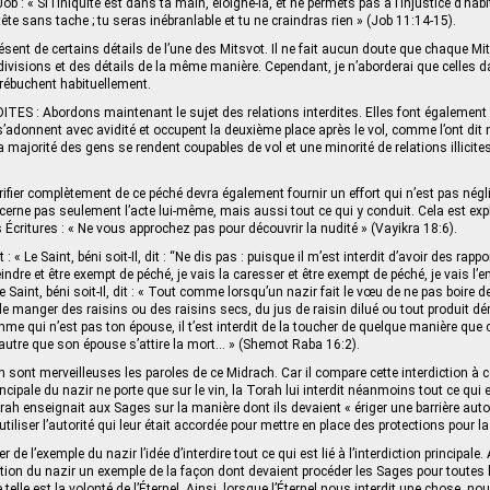
b : « Si l’iniquité est dans ta main, éloigne-la, et ne permets pas à l’injustice d’habi
 tête sans tache ; tu seras inébranlable et tu ne craindras rien » (Job 11:14-15).
présent de certains détails de l’une des Mitsvot. Il ne fait aucun doute que chaque M
visions et des détails de la même manière. Cependant, je n’aborderai que celles d
rébuchent habituellement.
ES : Abordons maintenant le sujet des relations interdites. Elles font également 
’adonnent avec avidité et occupent la deuxième place après le vol, comme l’ont dit
a majorité des gens se rendent coupables de vol et une minorité de relations illicite
urifier complètement de ce péché devra également fournir un effort qui n’est pas négl
oncerne pas seulement l’acte lui-même, mais aussi tout ce qui y conduit. Cela est exp
Écritures : « Ne vous approchez pas pour découvrir la nudité » (Vayikra 18:6).
: « Le Saint, béni soit-Il, dit : “Ne dis pas : puisque il m’est interdit d’avoir des rap
eindre et être exempt de péché, je vais la caresser et être exempt de péché, je vais l’
 Saint, béni soit-Il, dit : « Tout comme lorsqu’un nazir fait le vœu de ne pas boire de v
e manger des raisins ou des raisins secs, du jus de raisin dilué ou tout produit dér
e qui n’est pas ton épouse, il t’est interdit de la toucher de quelque manière que 
utre que son épouse s’attire la mort… » (Shemot Raba 16:2).
sont merveilleuses les paroles de ce Midrach. Car il compare cette interdiction à ce
incipale du nazir ne porte que sur le vin, la Torah lui interdit néanmoins tout ce qui es
rah enseignait aux Sages sur la manière dont ils devaient « ériger une barrière auto
 utiliser l’autorité qui leur était accordée pour mettre en place des protections pour l
er de l’exemple du nazir l’idée d’interdire tout ce qui est lié à l’interdiction principale.
diction du nazir un exemple de la façon dont devaient procéder les Sages pour toutes 
 telle est la volonté de l’Éternel. Ainsi, lorsque l’Éternel nous interdit une chose, 