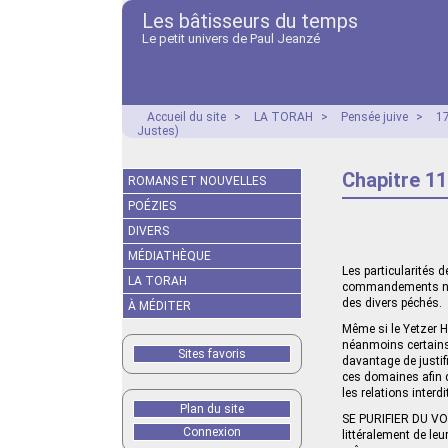
Les bâtisseurs du temps
Le petit univers de Paul Jeanzé
Accueil du site
>
LA TORAH
>
Pensée juive
>
17
Justes)
Chapitre 11
ROMANS ET NOUVELLES
POÉZIES
DIVERS
MÉDIATHÈQUE
Les particularités d
LA TORAH
commandements négat
des divers péchés.
À MÉDITER
Même si le Yetzer H
néanmoins certains 
Sites favoris
davantage de justifi
ces domaines afin de
les relations inter
Plan du site
SE PURIFIER DU VOL
Connexion
littéralement de le