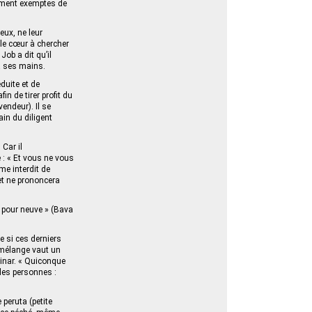
tement exemptes de
eux, ne leur
 le cœur à chercher
Job a dit qu’il
 à ses mains.
duite et de
n de tirer profit du
endeur). Il se
ain du diligent
 Car il
 : « Et vous ne vous
me interdit de
 et ne prononcera
r pour neuve » (Bava
e si ces derniers
e mélange vaut un
dinar. « Quiconque
lles personnes :
 peruta (petite