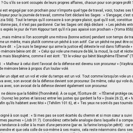
? Ou s’ils se sont occupés de leurs propres affaires, chacun pour son propre profit 
ui est engagé par son prochain pour n’importe quel type de travail, voici, toutes ses
yeur pour la journée de travail, comme l’ont déclaré les Sages : « S’engager, c’est 
ia 56b). Tout le temps qu’il consacre à son propre plaisir, quel qu’il soit, constitue 
rdonne pas, il n’est pas pardonné. Car les Sages ont déjà déclaré : « Les péchés e
s expiés le jour de Yom Kippour tant qu’il n’a pas apaisé son prochain » (Yoma 85b)
 mais même si l’on accomplit une mitsva (bonne action) pendant son temps de trav
e un mérite, mais plutôt comme un péché à son actif. Car un péché ne peut être 
ture dit : « [Je suis le Seigneur qui aime la justice et] déteste le vol dans l’offrande »
mémoire bénie ont dit : « Celui qui vole une mesure de blé, la moud, la cuit et récit
 mais blasphème, comme il est écrit : “Et le voleur qui bénit blasphème l’Éternel” (T
it : « Malheur à celui dont l’avocat de la défense est devenu son procureur » (Vayi
 de mémoire bénie à propos d’un loulav volé.
oler un objet est un vol et voler du temps est un vol. Tout comme lorsqu’on vole un o
a avec, son avocat de la défense devient son procureur. De même, celui qui vole d
va avec, son avocat de la défense devient également son procureur.
, ne désire que la fidélité (l’honnêteté). À ce sujet, l’Écriture dit : « l’Éternel protège c
« Ouvrez les portes et laissez entrer les justes qui gardent la foi » (Isaïe 26:2), et 
afin qu’ils habitent avec Moi » (Tehilim 101:6), et « Tes yeux ne sont-ils pas tournés v
igné à son sujet : « Si mes pas se sont écartés du chemin et si mon cœur a suivi 
 mes paumes » (Job 31:7). Considérez cette belle analogie dans laquelle il a comparé
tendance à coller à la main d’une personne (par ex. la farine lorsqu’on pétrit) : car 
 le prendre et que cela colle de soi-même à ses mains, cela reste néanmoins dans ses