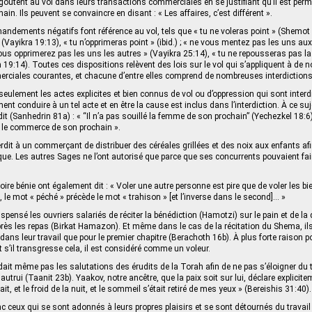
tent au vol dans leurs transactions commerciales en se justifiant qu’il est permis 
hain. Ils peuvent se convaincre en disant : « Les affaires, c’est différent ».
ements négatifs font référence au vol, tels que « tu ne voleras point » (Shemot 2
 (Vayikra 19:13), « tu n’opprimeras point » (ibid.) ; « ne vous mentez pas les uns au
ous opprimerez pas les uns les autres » (Vayikra 25:14), « tu ne repousseras pas la 
 19:14). Toutes ces dispositions relèvent des lois sur le vol qui s’appliquent à de
rciales courantes, et chacune d’entre elles comprend de nombreuses interdictions
seulement les actes explicites et bien connus de vol ou d’oppression qui sont interd
ent conduire à un tel acte et en être la cause est inclus dans l’interdiction. À ce s
t (Sanhedrin 81a) : « “Il n’a pas souillé la femme de son prochain” (Yechezkel 18:6) –
r le commerce de son prochain ».
rdit à un commerçant de distribuer des céréales grillées et des noix aux enfants afi
que. Les autres Sages ne l’ont autorisé que parce que ses concurrents pouvaient f
e bénie ont également dit : « Voler une autre personne est pire que de voler les b
 le mot « péché » précède le mot « trahison » [et l’inverse dans le second]… »
spensé les ouvriers salariés de réciter la bénédiction (Hamotzi) sur le pain et de la
rès les repas (Birkat Hamazon). Et même dans le cas de la récitation du Shema, il
dans leur travail que pour le premier chapitre (Berachoth 16b). À plus forte raison 
t s’il transgresse cela, il est considéré comme un voleur.
dait même pas les salutations des érudits de la Torah afin de ne pas s’éloigner du tr
utrui (Taanit 23b). Yaakov, notre ancêtre, que la paix soit sur lui, déclare explicite
, et le froid de la nuit, et le sommeil s’était retiré de mes yeux » (Bereishis 31:40).
 ceux qui se sont adonnés à leurs propres plaisirs et se sont détournés du travail