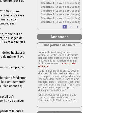
de tirer profit de
Chapitre 4 (La voie des Justes)
Chapitre 5 (La voie des Justes)
Chapitre 6 (La voie des Justes)
0:13), « tu ne
Chapitre 7 (La voie des Justes)
x autres » (Vayikra
Chapitre 8 (La voie des Justes)
limite de ton
Chapitre 9 (La voie des Justes)
 nombreuses
.
1
2
3
its, mais tout ce
Annonces
ujet, nos Sages de
 c’est-à-dire qu’il
Une journée ordinaire
n de les habituer à
Aujourd’hui est une journée
ordinaire... enfin je crois. Je profite
aire de même (Bava
donc de cette journée ordinaire pour
mettre en ligne mon dernier roman,
intitulé sobrement...
une journée
ordinaire
.
iens du Temple, car
Dans la mesure où j’aurai eu besoin
d’un peu plus de quatre années pour
voir ce petit livre achevé, ne devrais-je
 dernière bénédiction
pas considérer cette journée comme
s leur ont demandé
extraordinaire ? Peut-être... peut-être
pas. D’une certaine façon, n’est-il pas
pour les choses qui
extraordinaire de pouvoir profiter
d’une journée ordinaire ?
Cher lecteur, je vous souhaite une
avail qu’il
bonne journée... ordinaire.
ment : « La chaleur
Paul Jeanzé, le 19 décembre 2025
 pendant la durée