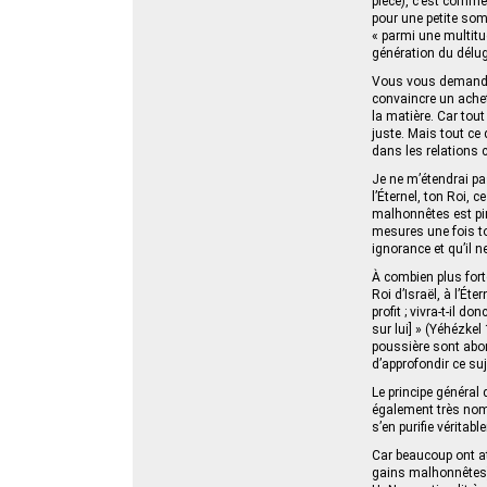
pièce), c’est comme
pour une petite som
« parmi une multitud
génération du délug
Vous vous demander
convaincre un achete
la matière. Car tout
juste. Mais tout ce 
dans les relations 
Je ne m’étendrai pa
l’Éternel, ton Roi, 
malhonnêtes est pire
mesures une fois tou
ignorance et qu’il n
À combien plus fort
Roi d’Israël, à l’Éte
profit ; vivra-t-il 
sur lui] » (Yéhézkel
poussière sont abom
d’approfondir ce su
Le principe général 
également très nom
s’en purifie véritable
Car beaucoup ont at
gains malhonnêtes),