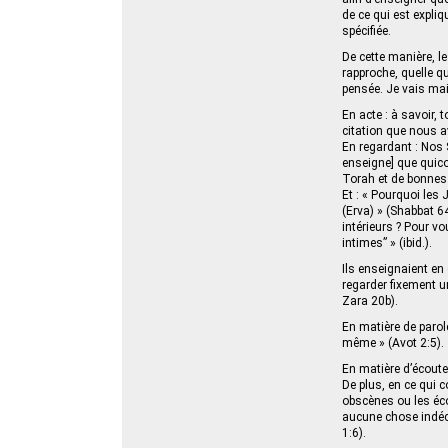
de ce qui est expliq
spécifiée.
De cette manière, le
rapproche, quelle qu
pensée. Je vais mai
En acte : à savoir, 
citation que nous a
En regardant : Nos 
enseigne] que quico
Torah et de bonnes
Et : « Pourquoi les 
(Erva) » (Shabbat 64
intérieurs ? Pour v
intimes” » (ibid.).
Ils enseignaient en
regarder fixement u
Zara 20b).
En matière de parole
même » (Avot 2:5).
En matière d’écoute 
De plus, en ce qui c
obscènes ou les éco
aucune chose indéce
1:6).