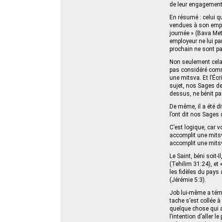
de leur engagement 
En résumé : celui q
vendues à son emplo
journée » (Bava Metz
employeur ne lui pa
prochain ne sont pa
Non seulement cela,
pas considéré comm
une mitsva. Et l’Écri
sujet, nos Sages de 
dessus, ne bénit pas
De même, il a été d
l’ont dit nos Sages
C’est logique, car v
accomplit une mitsv
accomplit une mits
Le Saint, béni soit-Il
(Tehilim 31:24), et 
les fidèles du pays 
(Jérémie 5:3).
Job lui-même a témo
tache s’est collée à
quelque chose qui a 
l’intention d’aller