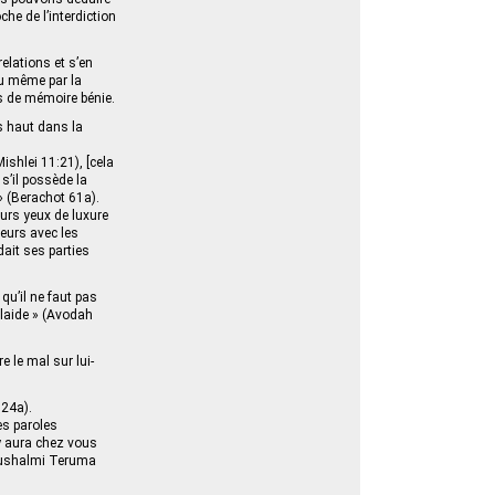
che de l’interdiction
relations et s’en
 ou même par la
s de mémoire bénie.
us haut dans la
ishlei 11:21), [cela
s’il possède la
 (Berachot 61a).
eurs yeux de luxure
ieurs avec les
dait ses parties
qu’il ne faut pas
 laide » (Avodah
e le mal sur lui-
 24a).
es paroles
’y aura chez vous
erushalmi Teruma