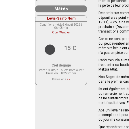
mêmes personnes goû
la perte de leur proc
Météo
De nombreux command
dépouilleras point »
Lévis-Saint-Nom
19:11), « vous ne v
Conditions météo à 6 août 2026 à
prochain » (Devarim
06h08min
transactions comme
OpenWeather
Car ce ne sont pas 
qui peut éventuellem
15°C
mémoire bénie ont di
n’a pas empiété su
Rabbi Yehuda a inte
fréquenter sa bouti
Ciel dégagé
Metzia 60a).
Vent
: 8 km/h - ouest nord-ouest
Pression
: 1022 mbar
Nos Sages de mémoir
Prévisions
>>
dans le premier cas,
Le service OpenWeather ne fournit
actuellement aucune prévision
météorologique sur le lieu Lévis-
Ils ont également di
Saint-Nom.
du remerciement ap
Veuillez consulter le message du
de ne s’interrompre 
service ci-dessous.
(401 - Invalid API key. Please see
sont facultatives. E
https://openweathermap.org/faq#error401
for more info.)
Aba Chilkiya ne ren
accomplissait pour a
du jour me consumait
Que répondront donc