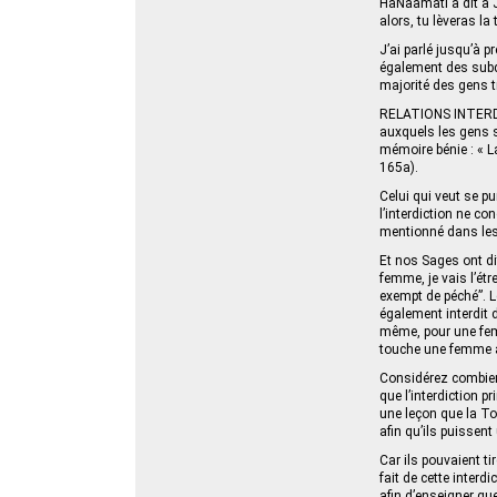
HaNaamati a dit à Jo
alors, tu lèveras la
J’ai parlé jusqu’à 
également des subdi
majorité des gens t
RELATIONS INTERDIT
auxquels les gens s
mémoire bénie : « L
165a).
Celui qui veut se p
l’interdiction ne c
mentionné dans les 
Et nos Sages ont dit 
femme, je vais l’étr
exempt de péché”. Le
également interdit d
même, pour une femm
touche une femme a
Considérez combien 
que l’interdiction pr
une leçon que la To
afin qu’ils puissent
Car ils pouvaient tir
fait de cette inter
afin d’enseigner que