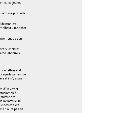
nt et les jeunes
 Une fosse profonde
e de manière
n malheur » (Shabbat
au moment de son
ste silencieux,
ernel abhorre y
pour effrayer et
orsqu’ils parlent de
ve et il n’y a pas
es d’un verset
t proclamés à
 profère des
 la flatterie, la
le décret a été
t Il n’aura pas de