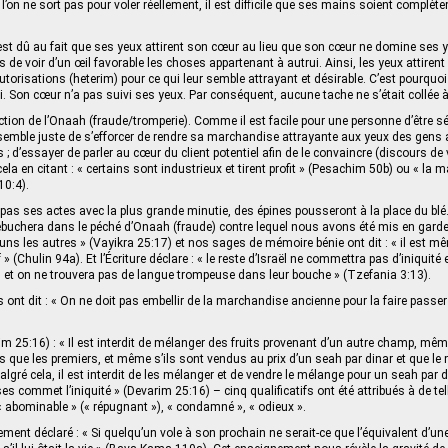
l’on ne sort pas pour voler réellement, il est difficile que ses mains soient complè
a est dû au fait que ses yeux attirent son cœur au lieu que son cœur ne domine ses y
 de voir d’un œil favorable les choses appartenant à autrui. Ainsi, les yeux attirent
utorisations (heterim) pour ce qui leur semble attrayant et désirable. C’est pourquoi 
si. Son cœur n’a pas suivi ses yeux. Par conséquent, aucune tache ne s’était collée
iction de l’Onaah (fraude/tromperie). Comme il est facile pour une personne d’être sé
i semble juste de s’efforcer de rendre sa marchandise attrayante aux yeux des gens afi
; d’essayer de parler au cœur du client potentiel afin de le convaincre (discours de v
 cela en citant : « certains sont industrieux et tirent profit » (Pesachim 50b) ou « la m
10:4).
 pas ses actes avec la plus grande minutie, des épines pousseront à la place du blé.
ébuchera dans le péché d’Onaah (fraude) contre lequel nous avons été mis en garde
uns les autres » (Vayikra 25:17) et nos sages de mémoire bénie ont dit : « il est mê
» (Chulin 94a). Et l’Écriture déclare : « le reste d’Israël ne commettra pas d’iniquité
et on ne trouvera pas de langue trompeuse dans leur bouche » (Tzefania 3:13).
ont dit : « On ne doit pas embellir de la marchandise ancienne pour la faire passe
rim 25:16) : « Il est interdit de mélanger des fruits provenant d’un autre champ, mêm
is que les premiers, et même s’ils sont vendus au prix d’un seah par dinar et que l
Malgré cela, il est interdit de les mélanger et de vendre le mélange pour un seah par 
es commet l’iniquité » (Devarim 25:16) – cinq qualificatifs ont été attribués à de te
, « abominable » (« répugnant »), « condamné », « odieux ».
ent déclaré : « Si quelqu’un vole à son prochain ne serait-ce que l’équivalent d’une