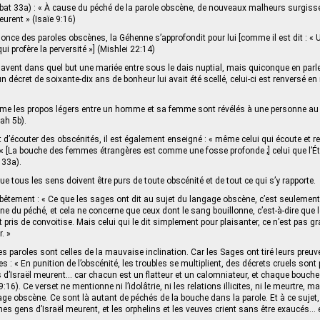
bbat 33a) : « À cause du péché de la parole obscène, de nouveaux malheurs surgisse
rent » (Isaïe 9:16)
once des paroles obscènes, la Géhenne s’approfondit pour lui [comme il est dit : «
ui profère la perversité »] (Mishlei 22:14)
savent dans quel but une mariée entre sous le dais nuptial, mais quiconque en parl
 décret de soixante-dix ans de bonheur lui avait été scellé, celui-ci est renversé e
 Même les propos légers entre un homme et sa femme sont révélés à une personne 
ah 5b).
t d’écouter des obscénités, il est également enseigné : « même celui qui écoute et re
: « [La bouche des femmes étrangères est comme une fosse profonde ;] celui que l’Ét
 33a).
e tous les sens doivent être purs de toute obscénité et de tout ce qui s’y rapporte.
bêtement : « Ce que les sages ont dit au sujet du langage obscène, c’est seulement 
e du péché, et cela ne concerne que ceux dont le sang bouillonne, c’est-à-dire que l
 pris de convoitise. Mais celui qui le dit simplement pour plaisanter, ce n’est pas gra
r. »
s paroles sont celles de la mauvaise inclination. Car les Sages ont tiré leurs preuv
res : « En punition de l’obscénité, les troubles se multiplient, des décrets cruels son
 d’Israël meurent… car chacun est un flatteur et un calomniateur, et chaque bouche
:16). Ce verset ne mentionne ni l’idolâtrie, ni les relations illicites, ni le meurtre, mais
ge obscène. Ce sont là autant de péchés de la bouche dans la parole. Et à ce sujet, 
nes gens d’Israël meurent, et les orphelins et les veuves crient sans être exaucés… e