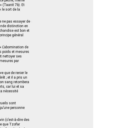
e ce péché, même
 (Taanit 7b). Et
 le sort de la
e ne pas essayer de
ande distinction en
archandise est bon et
principe général
 « L’abomination de
les poids et mesures
it nettoyer ses
s mesures par
e que de renier le
t ; et il a pris un
; son sang retombera
ts, car lui et sa
la nécessité
cueils sont
 qu’une personne
in (c’est-à-dire des
 ce que Tzofar