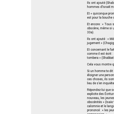
Ils ont ajouté (Sha
hommes d’Israël meu
Et « quiconque pron
est pour la bouche q
Et encore : « Tous 
obscène, même si un
33a).
Ils ont ajouté : «
jugement » (Chagig
Et concernant le fai
comme il est écrit 
tombera » (Shabbat
Cela vous montre qu
Si un homme te dit 
éloigner une personn
ces choses, ils sont
lieu de s’en inquiéte
Répondez-lui que se
explicite des Écritu
nouveau, les jeunes
obscénités » (Isaïe 9
calomnie et le langa
prononcé : « les jeu