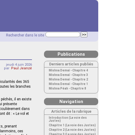
Rechercher dans le site
Publications
Derniers articles publiés
jeudi 4 juin 2026
par
Paul Jeanzé
Mishna Demaï - Chapitre 4
Mishna Demaï - Chapitre 3
Mishna Demaï - Chapitre 2
ticularités des 365
Mishna Demaï - Chapitre 1
toutes les branches
Mishna Péah - Chapitre 8
échés, il en existe
Navigation
ui présente
articulièrement dans
Articles de la rubrique
t dit : « Le vol et
Introduction (La voie des
Justes)
Chapitre 1 (La voie des Justes)
ts, prenant
Chapitre 2 (La voie des Justes)
 néanmoins, ces
Chapitre 3 (La voie des Justes)