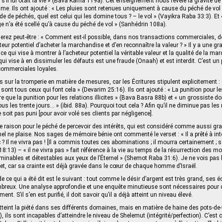
 s’il lui ôtait la vie » (Bava Kama 119a). Cet enseignement nous révèle la gravité d
me. Ils ont ajouté : « Les pluies sont retenues uniquement à cause du péché de vol »
e de péchés, quel est celui qui les domine tous ? – le vol » (Vayikra Raba 33:3). Et «
e n’a été scellé qu’à cause du péché de vol » (Sanhédrin 108a).
ez peut-être : « Comment est-il possible, dans nos transactions commerciales, d
ur potentiel d’acheter la marchandise et d’en reconnaître la valeur ? » Il y a une gr
 ce qui vise à montrer à l’acheteur potentiel la véritable valeur et la qualité de la m
qui vise à en dissimuler les défauts est une fraude (Onaah) et est interdit. C’est un 
commerciales loyales.
s sur la tromperie en matière de mesures, car les Écritures stipulent explicitement :
ce sont tous ceux qui font cela » (Devarim 25:16). Ils ont ajouté : « La punition pour 
 que la punition pour les relations illicites » (Bava Basra 88b) et « un grossiste do
s les trente jours… » (ibid. 88a). Pourquoi tout cela ? Afin qu’il ne diminue pas le
e soit pas puni [pour avoir volé ses clients par négligence].
e raison pour le péché de percevoir des intérêts, qui est considéré comme aussi grav
rnel ne plaise. Nos sages de mémoire bénie ont commenté le verset : « Il a prêté à intérê
donc ? Il ne vivra pas ! [Il a commis toutes ces abominations ; il mourra certainement 
 18:13) – « il ne vivra pas » fait référence à la vie au temps de la résurrection des mor
inables et détestables aux yeux de l’Éternel » (Shemot Raba 31:6). Je ne vois pas 
jet, car sa crainte est déjà gravée dans le cœur de chaque homme d’Israël.
de ce qui a été dit est le suivant : tout comme le désir d’argent est très grand, ses é
breux. Une analyse approfondie et une enquête minutieuse sont nécessaires pour
ment. S’il s’en est purifié, il doit savoir qu’il a déjà atteint un niveau élevé.
teint la piété dans ses différents domaines, mais en matière de haine des pots-de-v
 ils sont incapables d’atteindre le niveau de Shelemut (intégrité/perfection). C’est