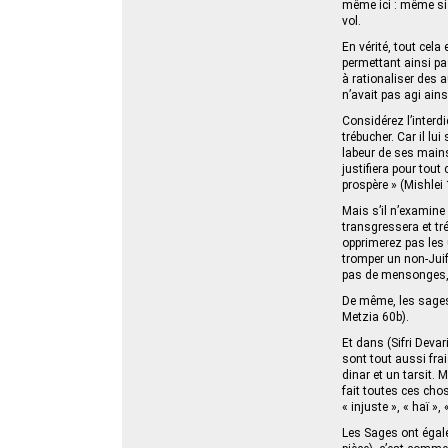
même ici : même si 
vol.
En vérité, tout cel
permettant ainsi pas
à rationaliser des a
n’avait pas agi ain
Considérez l’interd
trébucher. Car il lu
labeur de ses mains 
justifiera pour tout
prospère » (Mishlei 
Mais s’il n’examine
transgressera et tr
opprimerez pas les 
tromper un non-Juif 
pas de mensonges, 
De même, les sages 
Metzia 60b).
Et dans (Sifri Deva
sont tout aussi fra
dinar et un tarsit. 
fait toutes ces chos
« injuste », « haï »
Les Sages ont égalem