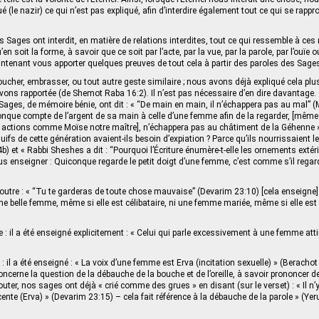
ué (le nazir) ce qui n’est pas expliqué, afin d’interdire également tout ce qui se rappro
s Sages ont interdit, en matière de relations interdites, tout ce qui ressemble à ces 
’en soit la forme, à savoir que ce soit par l’acte, par la vue, par la parole, par l’ouïe
ntenant vous apporter quelques preuves de tout cela à partir des paroles des Sage
toucher, embrasser, ou tout autre geste similaire ; nous avons déjà expliqué cela pl
vons rapportée (de Shemot Raba 16:2). Il n’est pas nécessaire d’en dire davantage.
Sages, de mémoire bénie, ont dit : « “De main en main, il n’échappera pas au mal” (M
nque compte de l’argent de sa main à celle d’une femme afin de la regarder, [même 
 actions comme Moïse notre maître], n’échappera pas au châtiment de la Géhenne »
Juifs de cette génération avaient-ils besoin d’expiation ? Parce qu’ils nourrissaient l
b) et « Rabbi Sheshes a dit : “Pourquoi l’Écriture énumère-t-elle les ornements extér
ous enseigner : Quiconque regarde le petit doigt d’une femme, c’est comme s’il regar
 outre : « “Tu te garderas de toute chose mauvaise” (Devarim 23:10) [cela enseigne] 
ne belle femme, même si elle est célibataire, ni une femme mariée, même si elle est
 : il a été enseigné explicitement : « Celui qui parle excessivement à une femme attir
: il a été enseigné : « La voix d’une femme est Erva (incitation sexuelle) » (Berachot
oncerne la question de la débauche de la bouche et de l’oreille, à savoir prononcer d
uter, nos sages ont déjà « crié comme des grues » en disant (sur le verset) : « Il n
nte (Erva) » (Devarim 23:15) – cela fait référence à la débauche de la parole » (Y