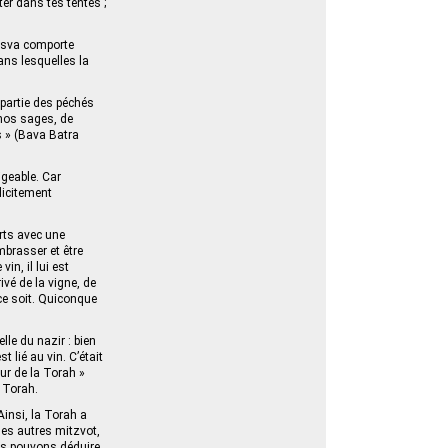
ter dans tes tentes ;
itsva comporte
ans lesquelles la
partie des péchés
 nos sages, de
s » (Bava Batra
igeable. Car
licitement
ports avec une
embrasser et être
in, il lui est
ivé de la vigne, de
ce soit. Quiconque
lle du nazir : bien
t lié au vin. C’était
ur de la Torah »
a Torah.
 Ainsi, la Torah a
les autres mitzvot,
nous pouvons déduire