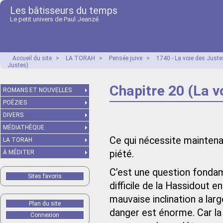
Les bâtisseurs du temps
Le petit univers de Paul Jeanzé
Accueil du site
>
LA TORAH
>
Pensée juive
>
1740 - La voie des Just
Justes)
Chapitre 20 (La v
ROMANS ET NOUVELLES
POÉZIES
DIVERS
MÉDIATHÈQUE
Ce qui nécessite maintenan
LA TORAH
piété.
À MÉDITER
C’est une question fondamen
Sites favoris
difficile de la Hassidout e
mauvaise inclination a la
Plan du site
danger est énorme. Car la
Connexion