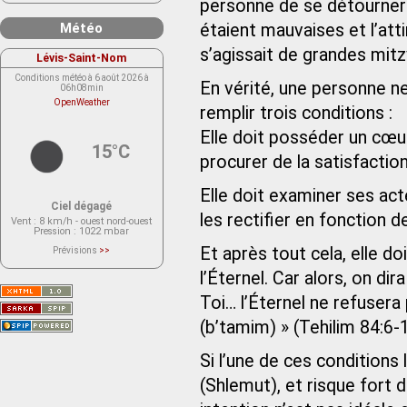
personne de se détourne
Météo
étaient mauvaises et l’at
s’agissait de grandes mitz
Lévis-Saint-Nom
Conditions météo à 6 août 2026 à
En vérité, une personne ne
06h08min
OpenWeather
remplir trois conditions :
Elle doit posséder un cœur
15°C
procurer de la satisfaction
Elle doit examiner ses ac
Ciel dégagé
les rectifier en fonction d
Vent
: 8 km/h - ouest nord-ouest
Pression
: 1022 mbar
Et après tout cela, elle d
Prévisions
>>
Le service OpenWeather ne fournit
actuellement aucune prévision
l’Éternel. Car alors, on di
météorologique sur le lieu Lévis-
Saint-Nom.
Toi… l’Éternel ne refusera 
Veuillez consulter le message du
service ci-dessous.
(401 - Invalid API key. Please see
(b’tamim) » (Tehilim 84:6-1
https://openweathermap.org/faq#error401
for more info.)
Si l’une de ces conditions l
(Shlemut), et risque fort 