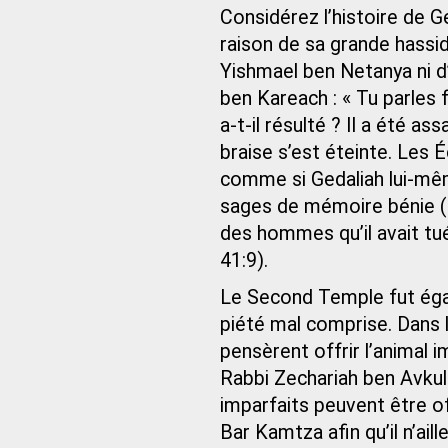
Considérez l’histoire de Ge
raison de sa grande hassi
Yishmael ben Netanya ni d’
ben Kareach : « Tu parles 
a-t-il résulté ? Il a été ass
braise s’est éteinte. Les 
comme si Gedaliah lui-mêm
sages de mémoire bénie (N
des hommes qu’il avait tué
41:9).
Le Second Temple fut égal
piété mal comprise. Dans l
pensèrent offrir l’animal i
Rabbi Zechariah ben Avkula
imparfaits peuvent être off
Bar Kamtza afin qu’il n’ai