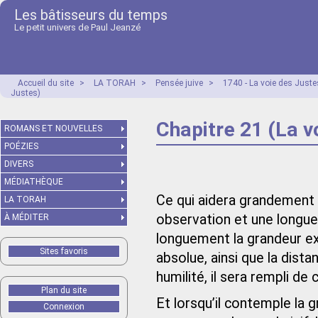
Les bâtisseurs du temps
Le petit univers de Paul Jeanzé
Accueil du site
>
LA TORAH
>
Pensée juive
>
1740 - La voie des Just
Justes)
Chapitre 21 (La v
ROMANS ET NOUVELLES
POÉZIES
DIVERS
MÉDIATHÈQUE
Ce qui aidera grandement à
LA TORAH
observation et une longu
À MÉDITER
longuement la grandeur exal
Sites favoris
absolue, ainsi que la dis
humilité, il sera rempli d
Plan du site
Et lorsqu’il contemple la 
Connexion