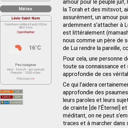
amour pour le peuple juif,
Météo
la Torah et des mitsvot, a
assurément, un amour puissa
Lévis-Saint-Nom
ardemment s’attacher à Lui.
Conditions météo à 8 août 2026 à
08h11min
est littéralement (mamash
OpenWeather
nous comme un père de ses f
16°C
de Lui rendre la pareille, 
Pour cela, une personne d
Peu nuageux
toute sa connaissance et s
Vent
: 9 km/h - est nord-est
Pression
: 1020 mbar
approfondie de ces vérita
Prévisions
>>
Le service OpenWeather ne fournit
Ce qui l’aidera certaineme
actuellement aucune prévision
météorologique sur le lieu Lévis-
approfondie des psaumes de
Saint-Nom.
Veuillez consulter le message du
service ci-dessous.
leurs paroles et leurs suj
(401 - Invalid API key. Please see
https://openweathermap.org/faq#error401
de crainte [de l’Éternel] e
for more info.)
méditant, on ne peut s’em
traces et à marcher dans 