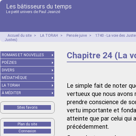
Les bâtisseurs du temps
Le petit univers de Paul Jeanzé
Accueil du site
>
LA TORAH
>
Pensée juive
>
1740 - La voie des Just
Justes)
Chapitre 24 (La v
ROMANS ET NOUVELLES
POÉZIES
DIVERS
MÉDIATHÈQUE
Le simple fait de noter que
LA TORAH
vertueux que nous avons m
À MÉDITER
prendre conscience de son 
Sites favoris
vertu importante et fondame
atteinte que par celui qui 
Plan du site
précédemment.
Connexion