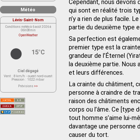
Cependant, nous devons d’a
Météo
qui sont en réalité trois ty
n’y a rien de plus facile. 
Lévis-Saint-Nom
partie du deuxième type est
Conditions météo à 6 août 2026 à
06h08min
OpenWeather
Sa perfection est égaleme
premier type est la crainte
15°C
grandeur de l’Éternel (Yir
la deuxième partie. Nous a
Ciel dégagé
et leurs différences.
Vent
: 8 km/h - ouest nord-ouest
Pression
: 1022 mbar
La crainte du châtiment, 
Prévisions
>>
Le service OpenWeather ne fournit
personne à craindre de tra
actuellement aucune prévision
météorologique sur le lieu Lévis-
raison des châtiments enco
Saint-Nom.
Veuillez consulter le message du
service ci-dessous.
corps ou l’âme. Ce [type d
(401 - Invalid API key. Please see
https://openweathermap.org/faq#error401
tout homme s’aime lui-mê
for more info.)
davantage une personne d’a
causer du tort.