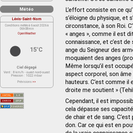
Météo
L’effort consiste en ce 
s’éloigne du physique, et 
Lévis-Saint-Nom
circonstance, à son Roi. C
Conditions météo à 6 août 2026 à
06h08min
« anges », comme il est dit
OpenWeather
connaissance, et c’est de s
15°C
ange du Seigneur des armées
moquaient des anges (proph
Même lorsqu’il est occupé
Ciel dégagé
Vent
: 8 km/h - ouest nord-ouest
aspect corporel, son âme
Pression
: 1022 mbar
hauteurs. C’est comme il e
Prévisions
>>
Le service OpenWeather ne fournit
actuellement aucune prévision
droite me soutient » (Tehil
météorologique sur le lieu Lévis-
Saint-Nom.
Veuillez consulter le message du
Cependant, il est impossib
service ci-dessous.
(401 - Invalid API key. Please see
cela dépasse ses capacités
https://openweathermap.org/faq#error401
for more info.)
de chair et de sang. C’est 
don. Car ce qui est en pouv