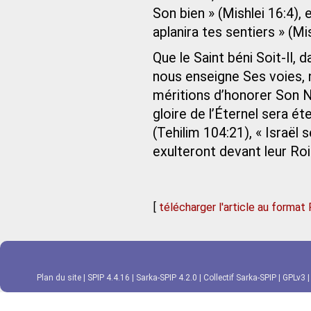
Son bien » (Mishlei 16:4), 
aplanira tes sentiers » (Mis
Que le Saint béni Soit-Il,
nous enseigne Ses voies, 
méritions d’honorer Son No
gloire de l’Éternel sera ét
(Tehilim 104:21), « Israël 
exulteront devant leur Roi
[
télécharger l'article au format
Plan du site
|
SPIP 4.4.16
|
Sarka-SPIP 4.2.0
|
Collectif Sarka-SPIP
|
GPLv3