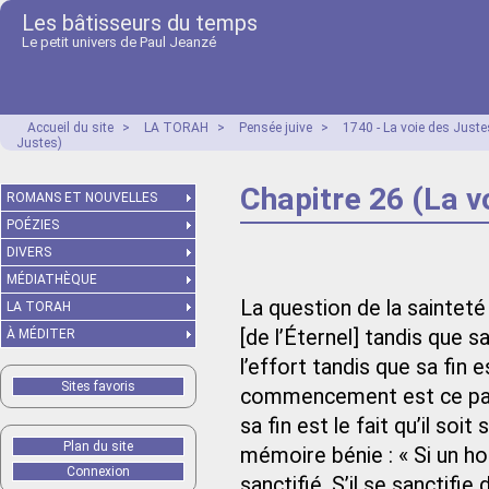
Les bâtisseurs du temps
Le petit univers de Paul Jeanzé
Accueil du site
>
LA TORAH
>
Pensée juive
>
1740 - La voie des Just
Justes)
Chapitre 26 (La v
ROMANS ET NOUVELLES
POÉZIES
DIVERS
MÉDIATHÈQUE
La question de la saintet
LA TORAH
[de l’Éternel] tandis que
À MÉDITER
l’effort tandis que sa fin e
Sites favoris
commencement est ce par 
sa fin est le fait qu’il soi
Plan du site
mémoire bénie : « Si un h
Connexion
sanctifié. S’il se sanctifie