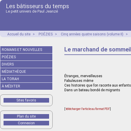
Les bâtisseurs du temps
Le petit univers de Paul Jeanzé
Accueil du site
>
POÉZIES
>
Cinq années quatre saisons (volume II)
>
Le marchand de sommei
ROMANS ET NOUVELLES
POÉZIES
DIVERS
MÉDIATHÈQUE
Étranges, merveilleuses
LA TORAH
Fabuleuses même
Ces histoires que l’on raconte aux enfants
À MÉDITER
Dans un bateau bondé de migrants
Sites favoris
[
télécharger l'article au format PDF
]
Plan du site
Connexion