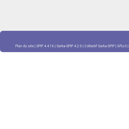
Plan du site
|
SPIP 4.4.16
|
Sarka-SPIP 4.2.0
|
Collectif Sarka-SPIP
|
GPLv3