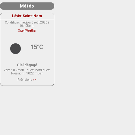
Météo
Lévis-Saint-Nom
Conditions météo à 6 août 2026 à
06h08min
OpenWeather
15°C
Ciel dégagé
Vent
: 8 km/h - ouest nord-ouest
Pression
: 1022 mbar
Prévisions
>>
Le service OpenWeather ne fournit
actuellement aucune prévision
météorologique sur le lieu Lévis-
Saint-Nom.
Veuillez consulter le message du
service ci-dessous.
(401 - Invalid API key. Please see
https://openweathermap.org/faq#error401
for more info.)