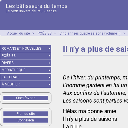
Les bâtisseurs du temps
Le petit univers de Paul Jeanzé
Accueil du site
>
POÉZIES
>
Cinq années quatre saisons (volume II)
>
Il n’y a plus de sa
ROMANS ET NOUVELLES
POÉZIES
DIVERS
MÉDIATHÈQUE
De l’hiver, du printemps,
LA TORAH
L’homme gardera en lui un
À MÉDITER
Aux confins de l’automne, l
Sites favoris
Les saisons sont parties v
Hélas ma bonne amie
Plan du site
Il n’y a plus de saisons
Connexion
La pluie