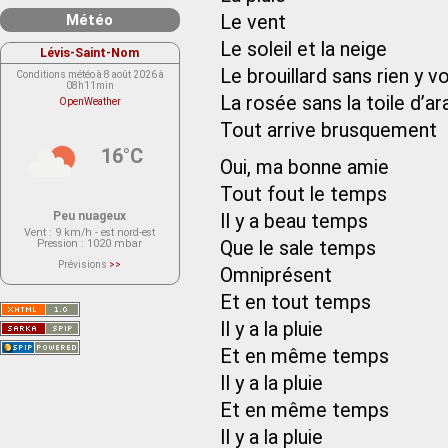
Météo
Le vent
Le soleil et la neige
Lévis-Saint-Nom
Le brouillard sans rien y vo
Conditions météo à 8 août 2026 à
08h11min
La rosée sans la toile d’a
OpenWeather
Tout arrive brusquement
16°C
Oui, ma bonne amie
Tout fout le temps
Peu nuageux
Il y a beau temps
Vent
: 9 km/h - est nord-est
Pression
: 1020 mbar
Que le sale temps
Prévisions
>>
Omniprésent
Le service OpenWeather ne fournit
actuellement aucune prévision
météorologique sur le lieu Lévis-
Et en tout temps
Saint-Nom.
Veuillez consulter le message du
Il y a la pluie
service ci-dessous.
(401 - Invalid API key. Please see
Et en même temps
https://openweathermap.org/faq#error401
for more info.)
Il y a la pluie
Et en même temps
Il y a la pluie