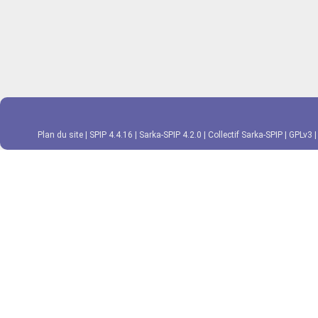
Plan du site
|
SPIP 4.4.16
|
Sarka-SPIP 4.2.0
|
Collectif Sarka-SPIP
|
GPLv3