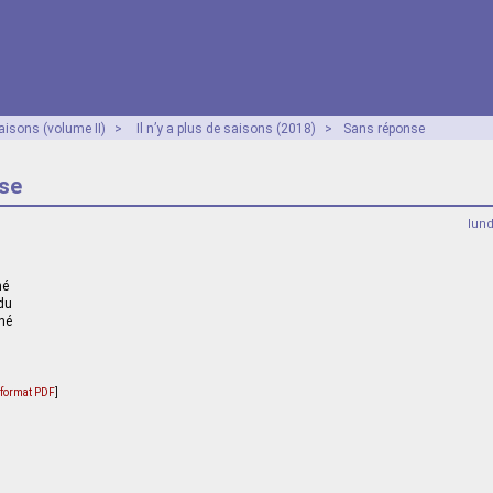
aisons (volume II)
>
Il n’y a plus de saisons (2018)
>
Sans réponse
se
lun
né
ndu
hé
u format PDF
]