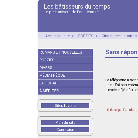
Les bâtisseurs du temps
Le petit univers de Paul Jeanzé
Accueil du site
>
POÉZIES
>
Cinq années quatre s
Sans répon
ROMANS ET NOUVELLES
POÉZIES
DIVERS
MÉDIATHÈQUE
Le téléphone a son
LA TORAH
Je ne l’ai pas ente
J’avais déjà décroc
À MÉDITER
Sites favoris
[
télécharger l'article a
Plan du site
Connexion