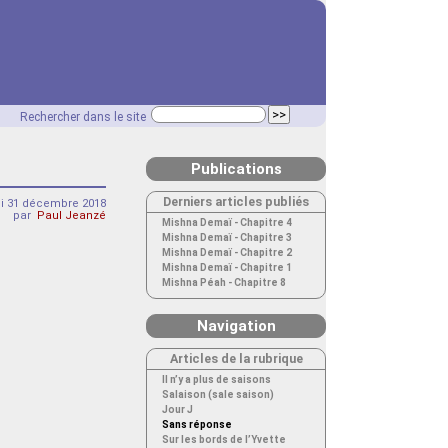
Rechercher dans le site
Publications
Derniers articles publiés
di 31 décembre 2018
par
Paul Jeanzé
Mishna Demaï - Chapitre 4
Mishna Demaï - Chapitre 3
Mishna Demaï - Chapitre 2
Mishna Demaï - Chapitre 1
Mishna Péah - Chapitre 8
Navigation
Articles de la rubrique
Il n’y a plus de saisons
Salaison (sale saison)
Jour J
Sans réponse
Sur les bords de l’Yvette