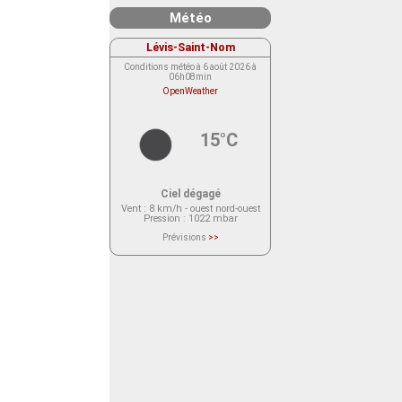
Météo
Lévis-Saint-Nom
Conditions météo à 6 août 2026 à
06h08min
OpenWeather
15°C
Ciel dégagé
Vent
: 8 km/h - ouest nord-ouest
Pression
: 1022 mbar
Prévisions
>>
Le service OpenWeather ne fournit
actuellement aucune prévision
météorologique sur le lieu Lévis-
Saint-Nom.
Veuillez consulter le message du
service ci-dessous.
(401 - Invalid API key. Please see
https://openweathermap.org/faq#error401
for more info.)