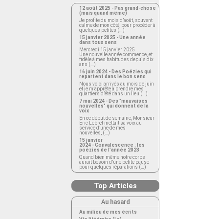
12 août 2025 - Pas grand-chose
(mais quand même)
Je profite du mois d’août, souvent
calme de mon côté, pour procéder à
quelques petites (…)
15 janvier 2025 - Une année
dans tous sens
Mercredi 15 janvier 2025
Une nouvelle année commence, et
fidèle à mes habitudes depuis dix
ans (…)
16 juin 2024 - Des Poézies qui
repartent dans le bon sens
Nous voici arrivés au mois de juin
et je m’apprête à prendre mes
quartiers d’été dans un lieu (…)
7 mai 2024 - Des "mauvaises
nouvelles" qui donnent de la
voix
En ce début de semaine, Monsieur
Éric Lebret mettait sa voix au
service d’une de mes
nouvelles, (…)
15 janvier
2024 - Convalescence : les
poézies de l’année 2023
Quand bien même notre corps
aurait besoin d’une petite pause
pour quelques réparations (…)
Top Articles
Au hasard
Au milieu de mes écrits