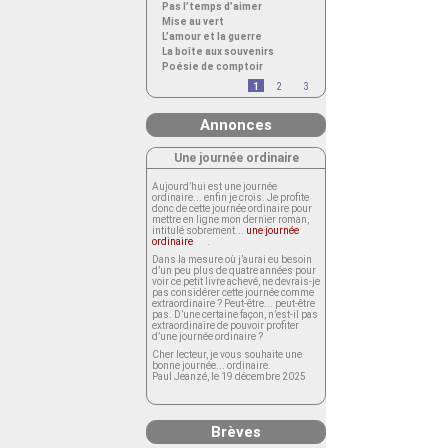
Pas l’temps d’aimer
Mise au vert
L’amour et la guerre
La boîte aux souvenirs
Poésie de comptoir
1
2
3
Annonces
Une journée ordinaire
Aujourd’hui est une journée
ordinaire... enfin je crois. Je profite
donc de cette journée ordinaire pour
mettre en ligne mon dernier roman,
intitulé sobrement...
une journée
ordinaire
.
Dans la mesure où j’aurai eu besoin
d’un peu plus de quatre années pour
voir ce petit livre achevé, ne devrais-je
pas considérer cette journée comme
extraordinaire ? Peut-être... peut-être
pas. D’une certaine façon, n’est-il pas
extraordinaire de pouvoir profiter
d’une journée ordinaire ?
Cher lecteur, je vous souhaite une
bonne journée... ordinaire.
Paul Jeanzé, le 19 décembre 2025
Brèves