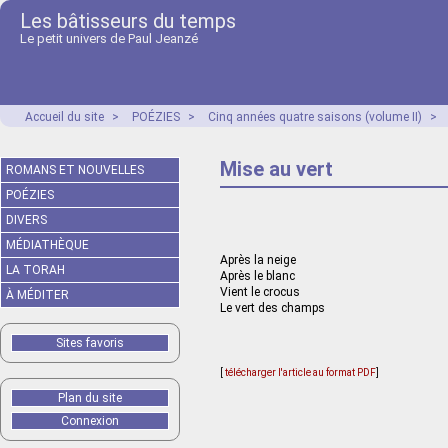
Les bâtisseurs du temps
Le petit univers de Paul Jeanzé
Accueil du site
>
POÉZIES
>
Cinq années quatre saisons (volume II)
>
Mise au vert
ROMANS ET NOUVELLES
POÉZIES
DIVERS
MÉDIATHÈQUE
Après la neige
LA TORAH
Après le blanc
Vient le crocus
À MÉDITER
Le vert des champs
Sites favoris
[
télécharger l'article au format PDF
]
Plan du site
Connexion