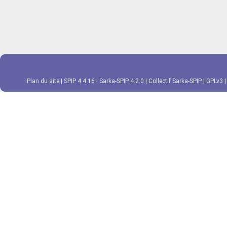
Plan du site
|
SPIP 4.4.16
|
Sarka-SPIP 4.2.0
|
Collectif Sarka-SPIP
|
GPLv3