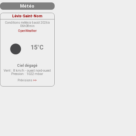
Météo
Lévis-Saint-Nom
Conditions météo à 6 août 2026 à
06h08min
OpenWeather
15°C
Ciel dégagé
Vent
: 8 km/h - ouest nord-ouest
Pression
: 1022 mbar
Prévisions
>>
Le service OpenWeather ne fournit
actuellement aucune prévision
météorologique sur le lieu Lévis-
Saint-Nom.
Veuillez consulter le message du
service ci-dessous.
(401 - Invalid API key. Please see
https://openweathermap.org/faq#error401
for more info.)