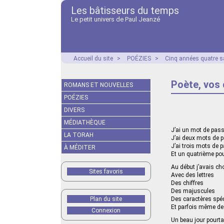
Les bâtisseurs du temps
Le petit univers de Paul Jeanzé
Accueil du site
>
POÉZIES
>
Cinq années quatre s
Poète, vos 
ROMANS ET NOUVELLES
POÉZIES
DIVERS
MÉDIATHÈQUE
J’ai un mot de pass
LA TORAH
J’ai deux mots de 
J’ai trois mots de 
À MÉDITER
Et un quatrième pou
Au début j’avais ch
Sites favoris
Avec des lettres
Des chiffres
Des majuscules
Plan du site
Des caractères spé
Et parfois même d
Connexion
Un beau jour pourta