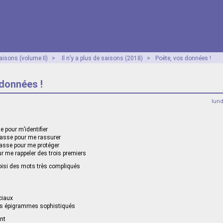
aisons (volume II)
>
Il n’y a plus de saisons (2018)
>
Poète, vos données !
données !
lun
e pour m’identifier
passe pour me rassurer
passe pour me protéger
r me rappeler des trois premiers
oisi des mots très compliqués
ciaux
es épigrammes sophistiqués
nt