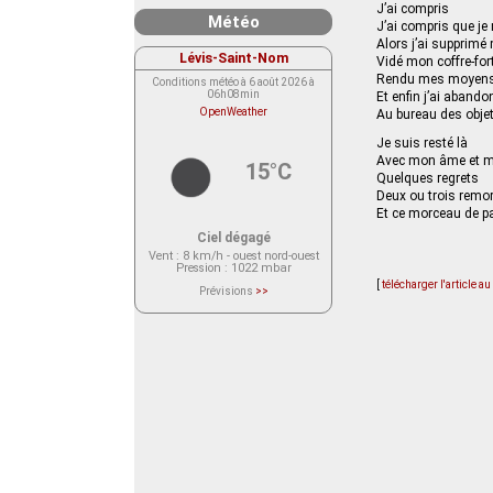
J’ai compris
Météo
J’ai compris que je 
Alors j’ai supprim
Lévis-Saint-Nom
Vidé mon coffre-for
Rendu mes moyens
Conditions météo à 6 août 2026 à
06h08min
Et enfin j’ai aband
OpenWeather
Au bureau des obje
Je suis resté là
Avec mon âme et m
15°C
Quelques regrets
Deux ou trois remo
Et ce morceau de p
Ciel dégagé
Vent
: 8 km/h - ouest nord-ouest
Pression
: 1022 mbar
[
télécharger l'article a
Prévisions
>>
Le service OpenWeather ne fournit
actuellement aucune prévision
météorologique sur le lieu Lévis-
Saint-Nom.
Veuillez consulter le message du
service ci-dessous.
(401 - Invalid API key. Please see
https://openweathermap.org/faq#error401
for more info.)