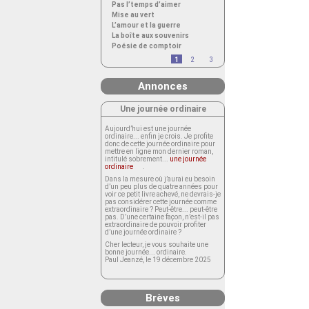
Pas l’temps d’aimer
Mise au vert
L’amour et la guerre
La boîte aux souvenirs
Poésie de comptoir
1
2
3
Annonces
Une journée ordinaire
Aujourd’hui est une journée
ordinaire... enfin je crois. Je profite
donc de cette journée ordinaire pour
mettre en ligne mon dernier roman,
intitulé sobrement...
une journée
ordinaire
.
Dans la mesure où j’aurai eu besoin
d’un peu plus de quatre années pour
voir ce petit livre achevé, ne devrais-je
pas considérer cette journée comme
extraordinaire ? Peut-être... peut-être
pas. D’une certaine façon, n’est-il pas
extraordinaire de pouvoir profiter
d’une journée ordinaire ?
Cher lecteur, je vous souhaite une
bonne journée... ordinaire.
Paul Jeanzé, le 19 décembre 2025
Brèves