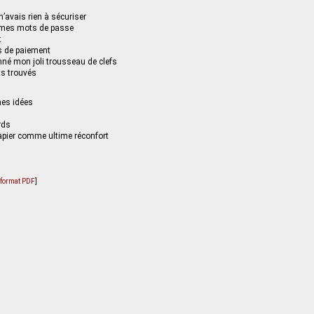
n’avais rien à sécuriser
é mes mots de passe
t
 de paiement
onné mon joli trousseau de clefs
ts trouvés
es idées
rds
apier comme ultime réconfort
u format PDF
]