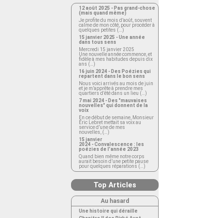
12 août 2025 - Pas grand-chose
(mais quand même)
Je profite du mois d’août, souvent
calme de mon côté, pour procéder à
quelques petites (…)
15 janvier 2025 - Une année
dans tous sens
Mercredi 15 janvier 2025
Une nouvelle année commence, et
fidèle à mes habitudes depuis dix
ans (…)
16 juin 2024 - Des Poézies qui
repartent dans le bon sens
Nous voici arrivés au mois de juin
et je m’apprête à prendre mes
quartiers d’été dans un lieu (…)
7 mai 2024 - Des "mauvaises
nouvelles" qui donnent de la
voix
En ce début de semaine, Monsieur
Éric Lebret mettait sa voix au
service d’une de mes
nouvelles, (…)
15 janvier
2024 - Convalescence : les
poézies de l’année 2023
Quand bien même notre corps
aurait besoin d’une petite pause
pour quelques réparations (…)
Top Articles
Au hasard
Une histoire qui déraille