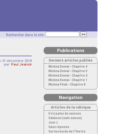
Rechercher dans le site
Publications
Derniers articles publiés
di 31 décembre 2018
par
Paul Jeanzé
Mishna Demaï - Chapitre 4
Mishna Demaï - Chapitre 3
Mishna Demaï - Chapitre 2
Mishna Demaï - Chapitre 1
Mishna Péah - Chapitre 8
Navigation
Articles de la rubrique
Il n’y a plus de saisons
Salaison (sale saison)
Jour J
Sans réponse
Sur les bords de l’Yvette