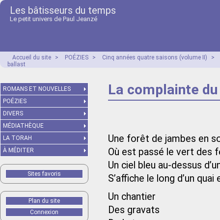
Les bâtisseurs du temps
Le petit univers de Paul Jeanzé
Accueil du site
>
POÉZIES
>
Cinq années quatre saisons (volume II)
>
ballast
La complainte du 
ROMANS ET NOUVELLES
POÉZIES
DIVERS
MÉDIATHÈQUE
Une forêt de jambes en s
LA TORAH
Où est passé le vert des fe
À MÉDITER
Un ciel bleu au-dessus d’u
Sites favoris
S’affiche le long d’un quai 
Un chantier
Plan du site
Des gravats
Connexion