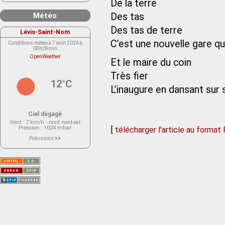
De la terre
Météo
Des tas
Des tas de terre
Lévis-Saint-Nom
C’est une nouvelle gare qu
Conditions météo à 7 août 2026 à
08h09min
OpenWeather
Et le maire du coin
Très fier
12°C
L’inaugure en dansant sur 
Ciel dégagé
Vent
: 7 km/h - nord nord-est
Pression
: 1024 mbar
[
télécharger l'article au format
Prévisions
>>
Le service OpenWeather ne fournit
actuellement aucune prévision
météorologique sur le lieu Lévis-
Saint-Nom.
Veuillez consulter le message du
service ci-dessous.
(401 - Invalid API key. Please see
https://openweathermap.org/faq#error401
for more info.)