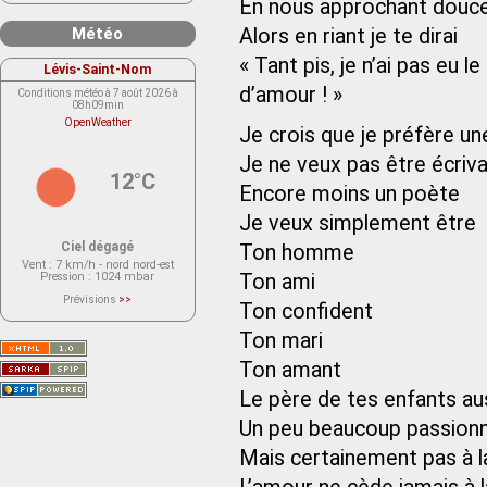
En nous approchant douce
Météo
Alors en riant je te dirai
« Tant pis, je n’ai pas eu 
Lévis-Saint-Nom
d’amour ! »
Conditions météo à 7 août 2026 à
08h09min
OpenWeather
Je crois que je préfère une
Je ne veux pas être écriva
12°C
Encore moins un poète
Je veux simplement être
Ciel dégagé
Ton homme
Vent
: 7 km/h - nord nord-est
Pression
: 1024 mbar
Ton ami
Prévisions
>>
Ton confident
Le service OpenWeather ne fournit
actuellement aucune prévision
météorologique sur le lieu Lévis-
Ton mari
Saint-Nom.
Veuillez consulter le message du
Ton amant
service ci-dessous.
(401 - Invalid API key. Please see
Le père de tes enfants au
https://openweathermap.org/faq#error401
for more info.)
Un peu beaucoup passio
Mais certainement pas à la