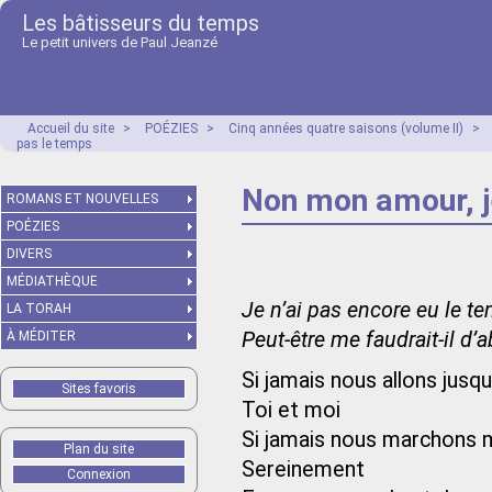
Les bâtisseurs du temps
Le petit univers de Paul Jeanzé
Accueil du site
>
POÉZIES
>
Cinq années quatre saisons (volume II)
>
pas le temps
Non mon amour, je
ROMANS ET NOUVELLES
POÉZIES
DIVERS
MÉDIATHÈQUE
Je n’ai pas encore eu le te
LA TORAH
Peut-être me faudrait-il d’a
À MÉDITER
Si jamais nous allons jusq
Sites favoris
Toi et moi
Si jamais nous marchons m
Plan du site
Sereinement
Connexion