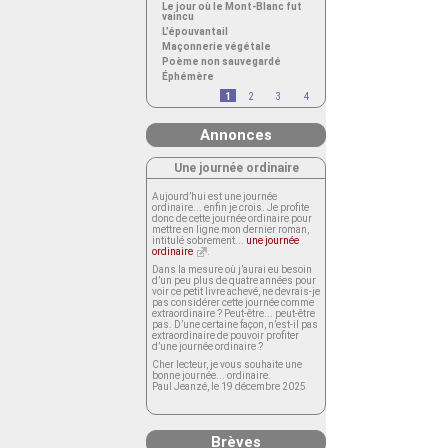
Le jour où le Mont-Blanc fut
vaincu
L’épouvantail
Maçonnerie végétale
Poème non sauvegardé
Éphémère
1
2
3
4
Annonces
Une journée ordinaire
Aujourd’hui est une journée
ordinaire... enfin je crois. Je profite
donc de cette journée ordinaire pour
mettre en ligne mon dernier roman,
intitulé sobrement...
une journée
ordinaire
.
Dans la mesure où j’aurai eu besoin
d’un peu plus de quatre années pour
voir ce petit livre achevé, ne devrais-je
pas considérer cette journée comme
extraordinaire ? Peut-être... peut-être
pas. D’une certaine façon, n’est-il pas
extraordinaire de pouvoir profiter
d’une journée ordinaire ?
Cher lecteur, je vous souhaite une
bonne journée... ordinaire.
Paul Jeanzé, le 19 décembre 2025
Brèves