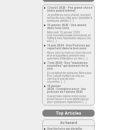
12 août 2025 - Pas grand-chose
(mais quand même)
Je profite du mois d’août, souvent
calme de mon côté, pour procéder à
quelques petites (…)
15 janvier 2025 - Une année
dans tous sens
Mercredi 15 janvier 2025
Une nouvelle année commence, et
fidèle à mes habitudes depuis dix
ans (…)
16 juin 2024 - Des Poézies qui
repartent dans le bon sens
Nous voici arrivés au mois de juin
et je m’apprête à prendre mes
quartiers d’été dans un lieu (…)
7 mai 2024 - Des "mauvaises
nouvelles" qui donnent de la
voix
En ce début de semaine, Monsieur
Éric Lebret mettait sa voix au
service d’une de mes
nouvelles, (…)
15 janvier
2024 - Convalescence : les
poézies de l’année 2023
Quand bien même notre corps
aurait besoin d’une petite pause
pour quelques réparations (…)
Top Articles
Au hasard
Une histoire qui déraille