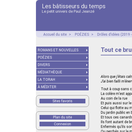
Les bâtisseurs du temps
Le petit univers de Paul Jeanzé
Accueil du site
>
POÉZIES
>
Drôles d’idées (2019 
Tout ce bru
ROMANS ET NOUVELLES
POÉZIES
DIVERS
MÉDIATHÈQUE
Alors que j’étais ca
LA TORAH
J’ai bien failli m’éne
À MÉDITER
Tout à coup sans cr
La colère m’est app
Au coin de la rue
Sites favoris
Et puis aussi sur l
Celui qui flotte au
Du jardin public en
Plan du site
Et tous ces canards
Ils font autant de b
Connexion
Enfermés qu’ils son
Ou perchés sur le 