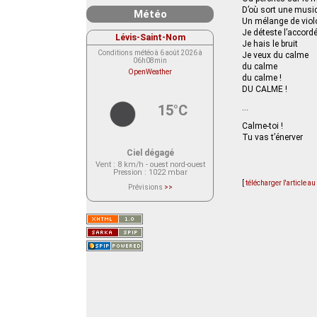
D’où sort une musi
Météo
Un mélange de viol
Je déteste l’accord
Lévis-Saint-Nom
Je hais le bruit
Conditions météo à 6 août 2026 à
Je veux du calme
06h08min
du calme
OpenWeather
du calme !
DU CALME !
15°C
…
Calme-toi !
Tu vas t’énerver
Ciel dégagé
Vent
: 8 km/h - ouest nord-ouest
Pression
: 1022 mbar
[
télécharger l'article a
Prévisions
>>
Le service OpenWeather ne fournit
actuellement aucune prévision
météorologique sur le lieu Lévis-
Saint-Nom.
Veuillez consulter le message du
service ci-dessous.
(401 - Invalid API key. Please see
https://openweathermap.org/faq#error401
for more info.)