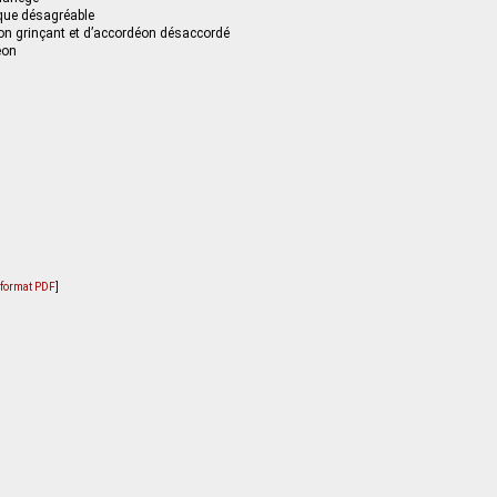
que désagréable
on grinçant et d’accordéon désaccordé
éon
u format PDF
]