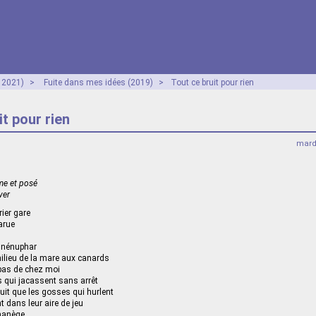
- 2021)
>
Fuite dans mes idées (2019)
>
Tout ce bruit pour rien
it pour rien
mard
lme et posé
rver
ier gare
arue
e nénuphar
 milieu de la mare aux canards
 bas de chez moi
 qui jacassent sans arrêt
ruit que les gosses qui hurlent
t dans leur aire de jeu
manège