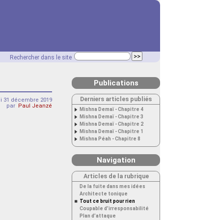
Rechercher dans le site
Publications
Derniers articles publiés
i 31 décembre 2019
par
Paul Jeanzé
Mishna Demaï - Chapitre 4
Mishna Demaï - Chapitre 3
Mishna Demaï - Chapitre 2
Mishna Demaï - Chapitre 1
Mishna Péah - Chapitre 8
Navigation
Articles de la rubrique
De la fuite dans mes idées
Architecte tonique
Tout ce bruit pour rien
Coupable d’irresponsabilité
Plan d’attaque