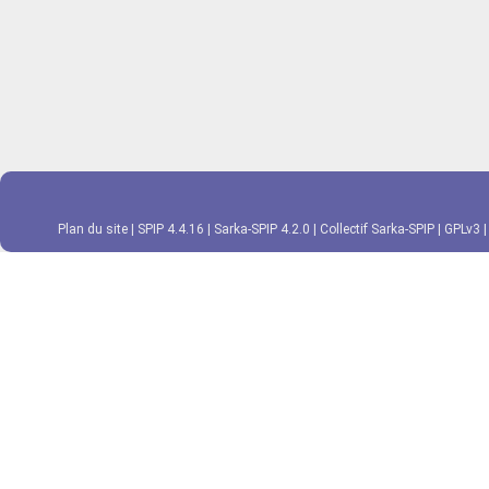
Plan du site
|
SPIP 4.4.16
|
Sarka-SPIP 4.2.0
|
Collectif Sarka-SPIP
|
GPLv3