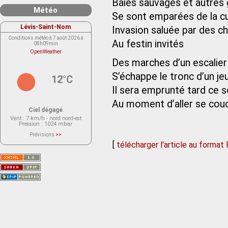
Baies sauvages et autres 
Météo
Se sont emparées de la cu
Lévis-Saint-Nom
Invasion saluée par des c
Conditions météo à 7 août 2026 à
Au festin invités
08h09min
OpenWeather
Des marches d’un escalie
S’échappe le tronc d’un je
12°C
Il sera emprunté tard ce so
Au moment d’aller se cou
Ciel dégagé
Vent
: 7 km/h - nord nord-est
Pression
: 1024 mbar
Prévisions
>>
Le service OpenWeather ne fournit
[
télécharger l'article au format
actuellement aucune prévision
météorologique sur le lieu Lévis-
Saint-Nom.
Veuillez consulter le message du
service ci-dessous.
(401 - Invalid API key. Please see
https://openweathermap.org/faq#error401
for more info.)