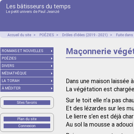
Les bâtisseurs du temps
Le petit univers de Paul Jeanzé
Accueil du site
>
POÉZIES
>
Drôles d’idées (2019 - 2021)
>
Fuite dans
Maçonnerie végé
ROMANS ET NOUVELLES
POÉZIES
DIVERS
MÉDIATHÈQUE
Dans une maison laissée à
LA TORAH
La végétation est chargée
À MÉDITER
Sur le toit elle n’a pas ch
Sites favoris
Et des lézardes sur les m
Le lierre s’en est déjà cha
Plan du site
Au sol la mousse a adouci
Connexion