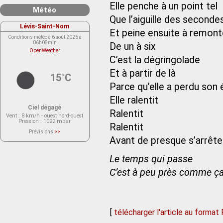
Elle penche à un point tel
Météo
Que l’aiguille des secondes
Lévis-Saint-Nom
Et peine ensuite à remont
Conditions météo à 6 août 2026 à
06h08min
De un à six
OpenWeather
C’est la dégringolade
Et à partir de là
15°C
Parce qu’elle a perdu son 
Elle ralentit
Ciel dégagé
Ralentit
Vent
: 8 km/h - ouest nord-ouest
Pression
: 1022 mbar
Ralentit
Prévisions
>>
Le service OpenWeather ne fournit
Avant de presque s’arrêter
actuellement aucune prévision
météorologique sur le lieu Lévis-
Saint-Nom.
Le temps qui passe
Veuillez consulter le message du
service ci-dessous.
(401 - Invalid API key. Please see
C’est à peu près comme ça
https://openweathermap.org/faq#error401
for more info.)
[
télécharger l'article au format