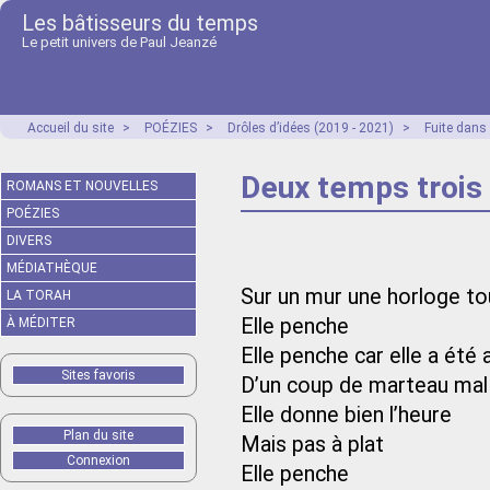
Les bâtisseurs du temps
Le petit univers de Paul Jeanzé
Accueil du site
>
POÉZIES
>
Drôles d’idées (2019 - 2021)
>
Fuite dans
Deux temps troi
ROMANS ET NOUVELLES
POÉZIES
DIVERS
MÉDIATHÈQUE
Sur un mur une horloge to
LA TORAH
Elle penche
À MÉDITER
Elle penche car elle a été
Sites favoris
D’un coup de marteau mal
Elle donne bien l’heure
Plan du site
Mais pas à plat
Connexion
Elle penche