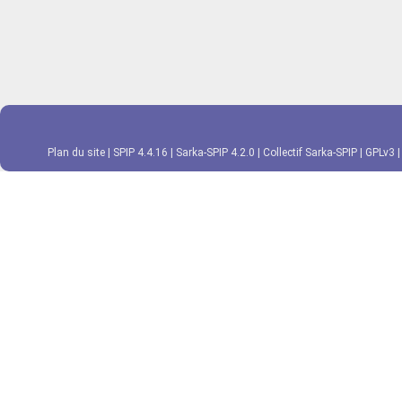
Plan du site
|
SPIP 4.4.16
|
Sarka-SPIP 4.2.0
|
Collectif Sarka-SPIP
|
GPLv3