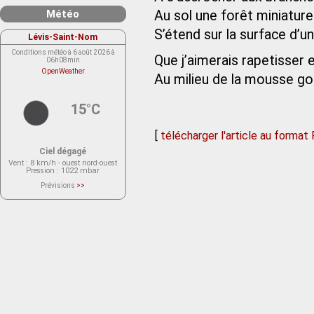
Météo
Au sol une forêt miniature
S’étend sur la surface d’un
Lévis-Saint-Nom
Conditions météo à 6 août 2026 à
Que j’aimerais rapetisser 
06h08min
OpenWeather
Au milieu de la mousse g
15°C
[
télécharger l'article au format
Ciel dégagé
Vent
: 8 km/h - ouest nord-ouest
Pression
: 1022 mbar
Prévisions
>>
Le service OpenWeather ne fournit
actuellement aucune prévision
météorologique sur le lieu Lévis-
Saint-Nom.
Veuillez consulter le message du
service ci-dessous.
(401 - Invalid API key. Please see
https://openweathermap.org/faq#error401
for more info.)