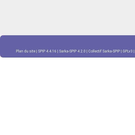
Plan du site
|
SPIP 4.4.16
|
Sarka-SPIP 4.2.0
|
Collectif Sarka-SPIP
|
GPLv3