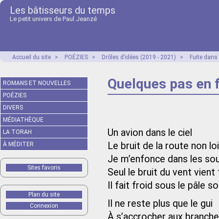
Les bâtisseurs du temps
Le petit univers de Paul Jeanzé
Accueil du site
>
POÉZIES
>
Drôles d’idées (2019 - 2021)
>
Fuite dans
Quelques pas en 
ROMANS ET NOUVELLES
POÉZIES
DIVERS
MÉDIATHÈQUE
Un avion dans le ciel
LA TORAH
Le bruit de la route non lo
À MÉDITER
Je m’enfonce dans les so
Sites favoris
Seul le bruit du vent vient 
Il fait froid sous le pâle 
Plan du site
Il ne reste plus que le gui
Connexion
À s’accrocher aux branche