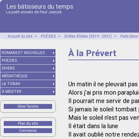
Les bâtisseurs du temps
Le petit univers de Paul Jeanzé
Accueil du site
>
POÉZIES
>
Drôles d’idées (2019 - 2021)
>
Fuite dans
À la Prévert
ROMANS ET NOUVELLES
POÉZIES
DIVERS
MÉDIATHÈQUE
Un matin il ne pleuvait pas
LA TORAH
Alors j’ai pris mon paraplu
À MÉDITER
Il pourrait me servir de pa
Sites favoris
Si jamais le soleil tombait
Mais le soleil n’est pas ve
Plan du site
Il était dans la lune
Connexion
Il avait oublié notre rend