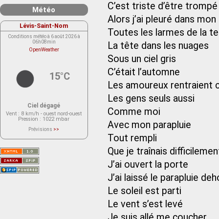
C’est triste d’être trompé 
Météo
Alors j’ai pleuré dans mon
Lévis-Saint-Nom
Toutes les larmes de la te
Conditions météo à 6 août 2026 à
06h08min
La tête dans les nuages
OpenWeather
Sous un ciel gris
C’était l’automne
15°C
Les amoureux rentraient 
Les gens seuls aussi
Ciel dégagé
Comme moi
Vent
: 8 km/h - ouest nord-ouest
Pression
: 1022 mbar
Avec mon parapluie
Prévisions
>>
Le service OpenWeather ne fournit
Tout rempli
actuellement aucune prévision
météorologique sur le lieu Lévis-
Que je traînais difficileme
Saint-Nom.
Veuillez consulter le message du
service ci-dessous.
J’ai ouvert la porte
(401 - Invalid API key. Please see
https://openweathermap.org/faq#error401
J’ai laissé le parapluie deh
for more info.)
Le soleil est parti
Le vent s’est levé
Je suis allé me coucher