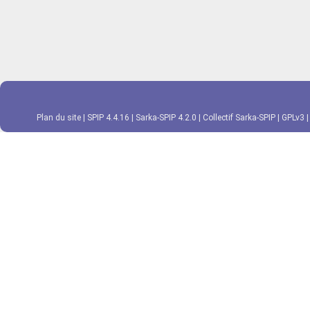
Plan du site
|
SPIP 4.4.16
|
Sarka-SPIP 4.2.0
|
Collectif Sarka-SPIP
|
GPLv3