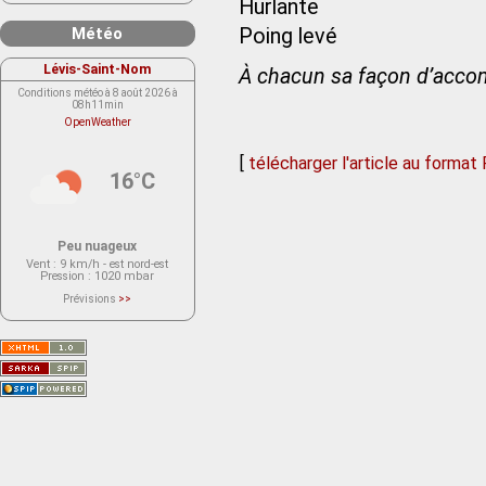
Hurlante
Météo
Poing levé
Lévis-Saint-Nom
À chacun sa façon d’accom
Conditions météo à 8 août 2026 à
08h11min
OpenWeather
[
télécharger l'article au format
16°C
Peu nuageux
Vent
: 9 km/h - est nord-est
Pression
: 1020 mbar
Prévisions
>>
Le service OpenWeather ne fournit
actuellement aucune prévision
météorologique sur le lieu Lévis-
Saint-Nom.
Veuillez consulter le message du
service ci-dessous.
(401 - Invalid API key. Please see
https://openweathermap.org/faq#error401
for more info.)