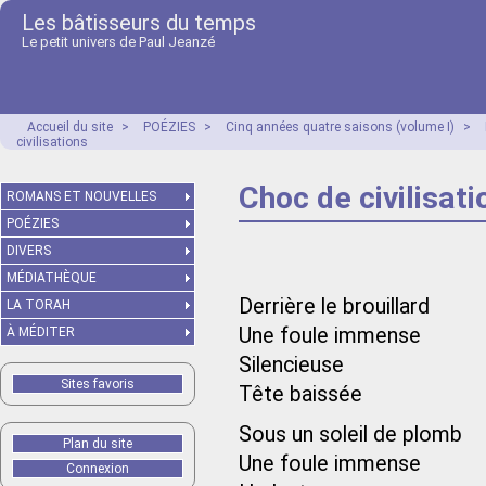
Les bâtisseurs du temps
Le petit univers de Paul Jeanzé
Accueil du site
>
POÉZIES
>
Cinq années quatre saisons (volume I)
>
civilisations
Choc de civilisati
ROMANS ET NOUVELLES
POÉZIES
DIVERS
MÉDIATHÈQUE
Derrière le brouillard
LA TORAH
Une foule immense
À MÉDITER
Silencieuse
Sites favoris
Tête baissée
Sous un soleil de plomb
Plan du site
Une foule immense
Connexion