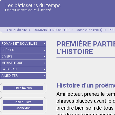
Les bâtisseurs du temps
Le petit univers de Paul Jeanzé
Accueil du site
>
ROMANS ET NOUVELLES
>
Monsieur Z (2014)
>
PRE
PREMIÈRE PARTIE
ROMANS ET NOUVELLES
L’HISTOIRE
POÉZIES
DIVERS
MÉDIATHÈQUE
LA TORAH
À MÉDITER
Histoire d’un proêm
Sites favoris
Ami lecteur, prenez le tem
phrases placées avant le 
Plan du site
prendre bien soin de tous 
Connexion
est de vous emmener en 