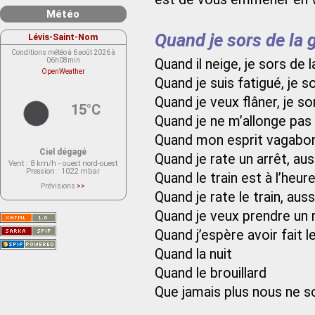
Météo
Quand je sors de la 
Lévis-Saint-Nom
Conditions météo à 6 août 2026 à
Quand il neige, je sors de 
06h08min
OpenWeather
Quand je suis fatigué, je s
Quand je veux flâner, je so
15°C
Quand je ne m’allonge pas s
Quand mon esprit vagabonde
Ciel dégagé
Quand je rate un arrêt, aus
Vent
: 8 km/h - ouest nord-ouest
Pression
: 1022 mbar
Quand le train est à l’heu
Prévisions
>>
Quand je rate le train, auss
Le service OpenWeather ne fournit
actuellement aucune prévision
météorologique sur le lieu Lévis-
Quand je veux prendre un n
Saint-Nom.
Veuillez consulter le message du
Quand j’espère avoir fait l
service ci-dessous.
(401 - Invalid API key. Please see
https://openweathermap.org/faq#error401
Quand la nuit
for more info.)
Quand le brouillard
Que jamais plus nous ne so