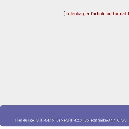
[
télécharger l'article au format
Plan du site
|
SPIP 4.4.16
|
Sarka-SPIP 4.2.0
|
Collectif Sarka-SPIP
|
GPLv3