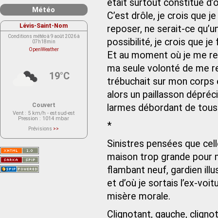
était surtout constitué d’
Météo
C’est drôle, je crois que j
Lévis-Saint-Nom
reposer, ne serait-ce qu’u
Conditions météo à 9 août 2026 à
possibilité, je crois que j
07h18min
OpenWeather
Et au moment où je me rel
ma seule volonté de me re
19°C
trébuchait sur mon corps 
alors un paillasson dépréc
Couvert
larmes débordant de tous 
Vent
: 5 km/h - est sud-est
Pression
: 1014 mbar
*
Prévisions
>>
Le service OpenWeather ne fournit
actuellement aucune prévision
Sinistres pensées que cel
météorologique sur le lieu Lévis-
Saint-Nom.
maison trop grande pour mo
Veuillez consulter le message du
service ci-dessous.
(401 - Invalid API key. Please see
flambant neuf, gardien ill
https://openweathermap.org/faq#error401
for more info.)
et d’où je sortais l’ex-voi
misère morale.
Clignotant, gauche, clignot