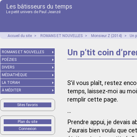
Les bâtisseurs du temps
Le petit univers de Paul Jeanzé
Accueil du site
>
ROMANS ET NOUVELLES
>
Monsieur Z (2014)
>
Un p
Un p’tit coin d’pre
ROMANS ET NOUVELLES
POÉZIES
DIVERS
MÉDIATHÈQUE
S’il vous plaît, restez en
LA TORAH
temps, laissez‑moi au moi
À MÉDITER
remplir cette page.
Sites favoris
…
Prendre appui, je devais 
Plan du site
Connexion
J’aurais bien voulu que c