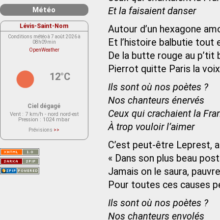
Météo
Et la faisaient danser
Lévis-Saint-Nom
Autour d’un hexagone am
Conditions météo à 7 août 2026 à
Et l’histoire balbutie tou
08h09min
OpenWeather
De la butte rouge au p’tit 
Pierrot quitte Paris la voix
12°C
Ils sont où nos poètes ?
Nos chanteurs énervés
Ciel dégagé
Ceux qui crachaient la Fra
Vent
: 7 km/h - nord nord-est
Pression
: 1024 mbar
À trop vouloir l’aimer
Prévisions
>>
Le service OpenWeather ne fournit
actuellement aucune prévision
C’est peut-être Leprest, a
météorologique sur le lieu Lévis-
Saint-Nom.
« Dans son plus beau post
Veuillez consulter le message du
service ci-dessous.
(401 - Invalid API key. Please see
Jamais on le saura, pauvre
https://openweathermap.org/faq#error401
for more info.)
Pour toutes ces causes pe
Ils sont où nos poètes ?
Nos chanteurs envolés