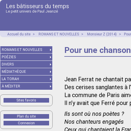
Les bâtisseurs du temps
Le petit univers de Paul Jeanzé
Accueil du site
>
ROMANS ET NOUVELLES
>
Monsieur Z (2014)
>
Pou
Pour une chanson
ROMANS ET NOUVELLES
POÉZIES
DIVERS
MÉDIATHÈQUE
Jean Ferrat ne chantait p
LA TORAH
Des cerises sanglantes à 
À MÉDITER
La commune de Paris aime
Sites favoris
Il n’y avait que Ferré pou
Ils sont où nos poètes ?
Plan du site
Nos chanteurs engagés
Connexion
Ceux qui chantaient la Fra