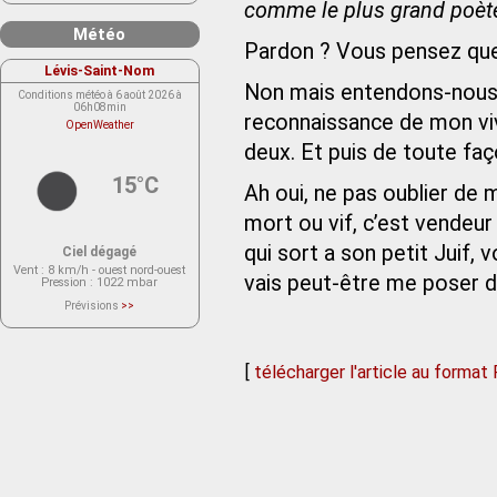
comme le plus grand poète
Météo
Pardon ? Vous pensez que
Lévis-Saint-Nom
Non mais entendons-nous 
Conditions météo à 6 août 2026 à
06h08min
reconnaissance de mon viv
OpenWeather
deux. Et puis de toute fa
15°C
Ah oui, ne pas oublier de 
mort ou vif, c’est vendeu
qui sort a son petit Juif, 
Ciel dégagé
Vent
: 8 km/h - ouest nord-ouest
vais peut-être me poser 
Pression
: 1022 mbar
Prévisions
>>
Le service OpenWeather ne fournit
actuellement aucune prévision
météorologique sur le lieu Lévis-
Saint-Nom.
Veuillez consulter le message du
[
télécharger l'article au format
service ci-dessous.
(401 - Invalid API key. Please see
https://openweathermap.org/faq#error401
for more info.)