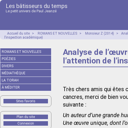
Les bâtisseurs du temps
Le petit univers de Paul Jeanzé
Accueil du site
>
ROMANS ET NOUVELLES
>
Monsieur Z (2014)
>
Anal
l’inspection académique)
Analyse de l’œuvr
ROMANS ET NOUVELLES
l’attention de l’
POÉZIES
DIVERS
MÉDIATHÈQUE
LA TORAH
À MÉDITER
Très chers amis qui êtes 
cancres, merci de bien vou
Sites favoris
suivante :
Un auteur d’une grande hu
Plan du site
Une œuvre unique, dont l’or
Connexion