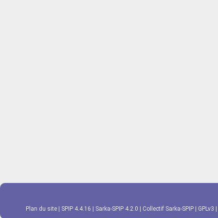
Plan du site
|
SPIP 4.4.16
|
Sarka-SPIP 4.2.0
|
Collectif Sarka-SPIP
|
GPLv3