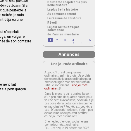
:
Je ne suis pas Juif,
Deuxième chapitre : la plus
bbin
de Joann Sfar
belle histoire
La plus belle histoire
t que peut-être je
Au commencement
e soirée, je suis
Le résumé de l’histoire
ent déjà eu une
Réveil
.
Le jour où tout n’a pas
commencé
ui s’appelait
Je n’ai rien inventaire
uge, un vulgaire
1
2
3
4
5
6
achée de son contexte
7
8
9
Annonces
Une journée ordinaire
Aujourd’hui est une journée
ordinaire... enfin je crois. Je profite
donc de cette journée ordinaire pour
mettre en ligne mon dernier roman,
nement fait
intitulé sobrement...
une journée
ordinaire
.
tais petit garçon.
Dans la mesure où j’aurai eu besoin
d’un peu plus de quatre années pour
voir ce petit livre achevé, ne devrais-je
pas considérer cette journée comme
extraordinaire ? Peut-être... peut-être
pas. D’une certaine façon, n’est-il pas
extraordinaire de pouvoir profiter
d’une journée ordinaire ?
Cher lecteur, je vous souhaite une
bonne journée... ordinaire.
Paul Jeanzé, le 19 décembre 2025