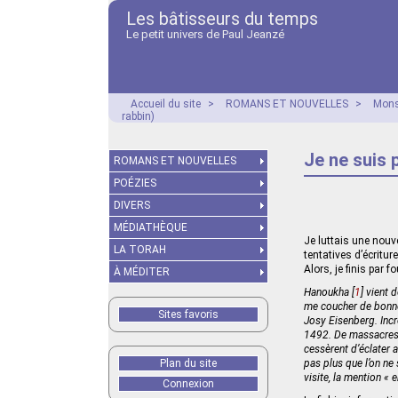
Les bâtisseurs du temps
Le petit univers de Paul Jeanzé
Accueil du site
>
ROMANS ET NOUVELLES
>
Mons
rabbin)
Je ne suis 
ROMANS ET NOUVELLES
POÉZIES
DIVERS
MÉDIATHÈQUE
Je luttais une nouv
LA TORAH
tentatives d’écritu
Alors, je finis par 
À MÉDITER
Hanoukha
[
1
]
vient d
me coucher de bonne 
Sites favoris
Josy Eisenberg. Incr
1492. De massacres 
cessèrent d’éclater 
Plan du site
pas plus que l’on ne 
visite, la mention « e
Connexion