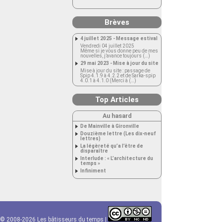
Brèves
4 juillet 2025 - Message estival
Vendredi 04 juillet 2025
Même si je vous donne peu de mes
nouvelles, j’avance toujours (…)
29 mai 2023 - Mise à jour du site
Mise à jour du site : passage de
Spip 4.1.9 à 4.2.2 et de Sarka-spip
4.0.1 à 4.1.0 (Merci à (…)
Top Articles
Au hasard
De Mainville à Gironville
Douzième lettre (Les dix-neuf
lettres)
La légèreté qu’a l’être de
disparaître
Interlude : « L’architecture du
temps »
Infiniment
© 2008-2026 Les bâtisseurs du temps |