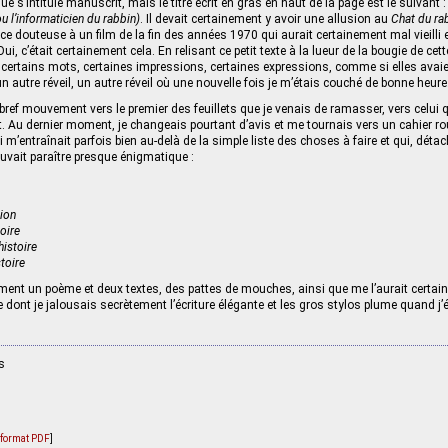
que s’intitule manuscrit, mais le titre écrit en gras en haut de la page est le suivant 
u l’informaticien du rabbin)
. Il devait certainement y avoir une allusion au
Chat du ra
ce douteuse à un film de la fin des années 1970 qui aurait certainement mal vieilli e
i, c’était certainement cela. En relisant ce petit texte à la lueur de la bougie de cett
 certains mots, certaines impressions, certaines expressions, comme si elles avai
 autre réveil, un autre réveil où une nouvelle fois je m’étais couché de bonne heure
bref mouvement vers le premier des feuillets que je venais de ramasser, vers celui q
t. Au dernier moment, je changeais pourtant d’avis et me tournais vers un cahier ro
i m’entraînait parfois bien au-delà de la simple liste des choses à faire et qui, dét
ouvait paraître presque énigmatique :
tion
toire
istoire
toire
ment un poème et deux textes, des pattes de mouches, ainsi que me l’aurait certai
dont je jalousais secrètement l’écriture élégante et les gros stylos plume quand j’é
s
u format PDF
]