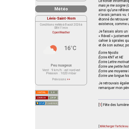
Le fichier informati
mais je me soigne (o
Météo
ainsi qu’une référen
n’avais jamais vu. Ou
Lévis-Saint-Nom
étonné de retrouver
existence, comme un
Conditions météo à 8 août 2026 à
08h11min
Je faisais alors un 
OpenWeather
« Réveil » justemen
cahier à spirales qu
et de son auteur, p
16°C
Écrire Nycdis
Écrire KNT et HE
Écrire Lettre motiva
Peu nuageux
Écrire une petite his
Vent
: 9 km/h - est nord-est
Écrire une moyenne h
Pression
: 1020 mbar
Écrire une longue his
Prévisions
>>
Le service OpenWeather ne fournit
Je retrouvais égale
actuellement aucune prévision
remarquer mon père 
météorologique sur le lieu Lévis-
Saint-Nom.
Veuillez consulter le message du
service ci-dessous.
(401 - Invalid API key. Please see
https://openweathermap.org/faq#error401
[
1
]
Fête des lumière
for more info.)
[
télécharger l'article a