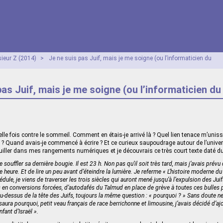
ieur Z (2014)
>
Je ne suis pas Juif, mais je me soigne (ou l’informaticien du
pas Juif, mais je me soigne (ou l’informaticien du
elle fois contre le sommeil. Comment en étais-je arrivé là ? Quel lien tenace m’unis
re ? Quand avais-je commencé à écrire ? Et ce curieux saupoudrage autour de l’unive
fouiller dans mes rangements numériques et je découvrais ce très court texte daté du
e souffler sa dernière bougie. Il est 23 h. Non pas qu’il soit très tard, mais j’avais prév
heure. Et de lire un peu avant d’éteindre la lumière. Je referme « L’histoire moderne du
édule, je viens de traverser les trois siècles qui auront mené jusqu’à l’expulsion des Ju
en conversions forcées, d’autodafés du Talmud en place de grève à toutes ces bulles 
au-dessus de la tête des Juifs, toujours la même question : « pourquoi ? » Sans doute ne 
saura pourquoi, petit veau français de race berrichonne et limousine, j’avais décidé d’aj
nfant d’Israël ».