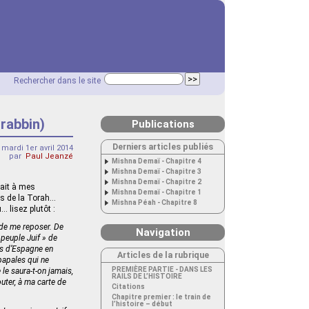
Rechercher dans le site
 rabbin)
Publications
Derniers articles publiés
mardi 1er avril 2014
par
Paul Jeanzé
Mishna Demaï - Chapitre 4
Mishna Demaï - Chapitre 3
Mishna Demaï - Chapitre 2
sait à mes
Mishna Demaï - Chapitre 1
rs de la Torah…
Mishna Péah - Chapitre 8
… lisez plutôt :
u de me reposer. De
Navigation
 peuple Juif » de
ifs d’Espagne en
Articles de la rubrique
papales qui ne
PREMIÈRE PARTIE - DANS LES
le saura-t-on jamais,
RAILS DE L’HISTOIRE
outer, à ma carte de
Citations
Chapitre premier : le train de
l’histoire – début