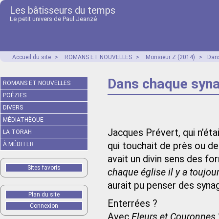
Les bâtisseurs du temps
Le petit univers de Paul Jeanzé
Accueil du site
>
ROMANS ET NOUVELLES
>
Monsieur Z (2014)
>
Dans
Dans chaque syna
ROMANS ET NOUVELLES
POÉZIES
DIVERS
MÉDIATHÈQUE
Jacques Prévert, qui n’éta
LA TORAH
qui touchait de près ou de 
À MÉDITER
avait un divin sens des for
Sites favoris
chaque église il y a toujo
aurait pu penser des syna
Plan du site
Enterrées ?
Connexion
Avec
Fleurs et Couronnes