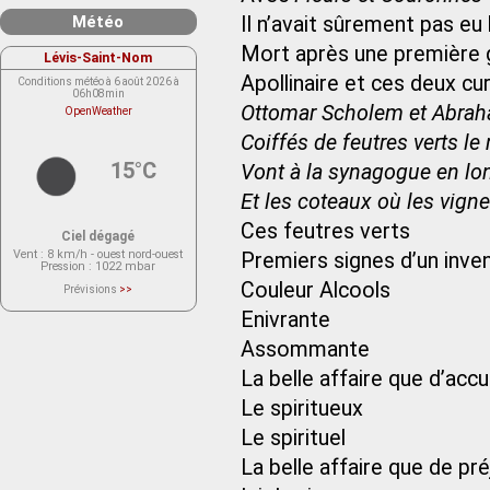
Météo
Il n’avait sûrement pas eu
Mort après une première 
Lévis-Saint-Nom
Apollinaire et ces deux c
Conditions météo à 6 août 2026 à
06h08min
Ottomar Scholem et Abra
OpenWeather
Coiffés de feutres verts le
15°C
Vont à la synagogue en lo
Et les coteaux où les vign
Ces feutres verts
Ciel dégagé
Vent
: 8 km/h - ouest nord-ouest
Premiers signes d’un inven
Pression
: 1022 mbar
Couleur Alcools
Prévisions
>>
Le service OpenWeather ne fournit
actuellement aucune prévision
Enivrante
météorologique sur le lieu Lévis-
Saint-Nom.
Assommante
Veuillez consulter le message du
service ci-dessous.
(401 - Invalid API key. Please see
La belle affaire que d’acc
https://openweathermap.org/faq#error401
for more info.)
Le spiritueux
Le spirituel
La belle affaire que de pr