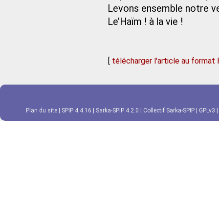
Levons ensemble notre v
Le’Haïm ! à la vie !
[
télécharger l'article au format
Plan du site
|
SPIP 4.4.16
|
Sarka-SPIP 4.2.0
|
Collectif Sarka-SPIP
|
GPLv3