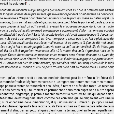
e récit hassidique
[
1
]
:
outume de raconter aux jeunes gens qui venaient chez lui pour la première fois l’histoi
e longues années de la pire misère, qui n’avaient cependant point entamé sa confiance e
e de se rendre à Prague pour chercher un trésor sous le pont qui mène au palais royal. Lo
ème fois, Eisik se mit en route et gagna Prague à pied. Mais le pont était gardé jour et n
sa pas creuser à l’endroit qu’il savait. Il revenait là chaque matin cependant, tournant auto
ine de la garde, qui avait remarqué son manège, s’approcha et s’informa non sans cordialit
 attendait-il quelqu’un ? Eisik lui raconta le rêve qui l’avait amené jusque-là depuis son 
ire : « Et c’est pour complaire à un rêve, mon pauvre vieux, que tu as fait à pied, avec d
 Lala ! Si l’on devait se fier aux rêves, malheureux ! À ce compte-là, j’aurais dû, moi auss
e que j’ai fait et courir jusqu’à Cracovie chez un Juif, un certain Eisik fils de Yékel, po
ik fils de Yékel, tu parles ! Dans cette ville où la moitié des Juifs s’appellent Eisik, et l’a
après l’autre, dans toutes les maisons et les mettant sens dessus dessous ! » Ayant dit, 
ina, rentra chez lui et déterra le trésor avec lequel il bâtit la synagogue qui porte le no
el. « Souviens-toi bien de cette histoire, ajoutait alors Rabbi Bounam, et recueille le me
il est une chose au monde que tu ne peux trouver nulle part au monde mais il existe pourt
nt qu’un trésor devait se trouver non loin de moi, peut-être même à l’intérieur de l
tte matinée froide et légèrement venteuse. Je regardais tristement tous mes manus
temps passé à tenter de rassembler des idées, à tenter de créer des mots. Je repensa
ais pas écrites et qui tournaient en permanence dans mon esprit sans autre espéran
nant trop longtemps, je prenais machinalement la première feuille qui dépassait de
orte-fenêtre. Je m’imaginais alors comme ces écrivains qui se dirigeaient vers une 
, sûrs et certains de leur inspiration, et qui utilisaient la lumière du jour pour se re
e d’écriture et reprendre leur récit là où ils l’avaient laissé. Dans le pâle reflet de ce s
lement distinguer les yeux fatigués d’un homme tenant une feuille sur laquelle semb