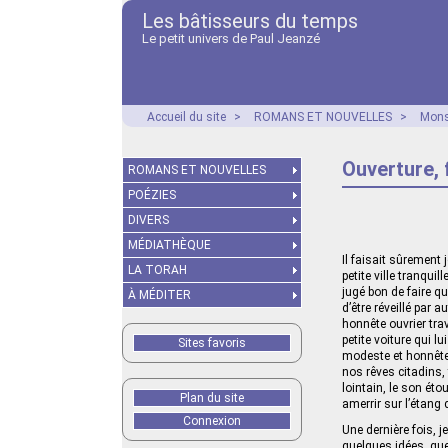
Les bâtisseurs du temps
Le petit univers de Paul Jeanzé
Accueil du site
>
ROMANS ET NOUVELLES
>
Mons
Ouverture,
ROMANS ET NOUVELLES
POÉZIES
DIVERS
MÉDIATHÈQUE
Il faisait sûrement 
LA TORAH
petite ville tranqu
jugé bon de faire q
À MÉDITER
d’être réveillé par 
honnête ouvrier trav
petite voiture qui l
Sites favoris
modeste et honnête o
nos rêves citadins, 
lointain, le son éto
Plan du site
amerrir sur l’étang 
Connexion
Une dernière fois, 
quelques idées, qu