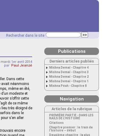
Rechercher dans le site
Publications
Derniers articles publiés
mardi 1er avril 2014
par
Paul Jeanzé
Mishna Demaï - Chapitre 4
Mishna Demaï - Chapitre 3
Mishna Demaï - Chapitre 2
ler. Dans cette
Mishna Demaï - Chapitre 1
re avait néanmoins
Mishna Péah - Chapitre 8
temps, même en été,
te d’un modeste et
voir s’offrir cette
Navigation
 s’agît de ce même
 lieu très éloigné de
Articles de la rubrique
parfois dans le
PREMIÈRE PARTIE - DANS LES
 pour s’en aller
RAILS DE L’HISTOIRE
Citations
Chapitre premier : le train de
etrouvais encore
l’histoire – début
ration quand me
Deuxième chapitre : la plus