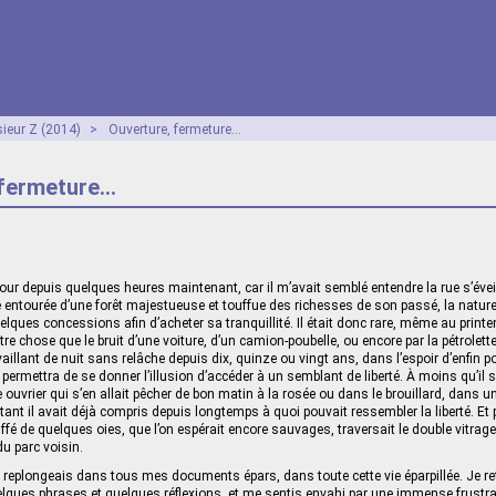
ieur Z (2014)
>
Ouverture, fermeture…
 fermeture…
jour depuis quelques heures maintenant, car il m’avait semblé entendre la rue s’éveil
ille entourée d’une forêt majestueuse et touffue des richesses de son passé, la natu
uelques concessions afin d’acheter sa tranquillité. Il était donc rare, même au prin
autre chose que le bruit d’une voiture, d’un camion-poubelle, ou encore par la pétrolet
aillant de nuit sans relâche depuis dix, quinze ou vingt ans, dans l’espoir d’enfin pou
ui permettra de se donner l’illusion d’accéder à un semblant de liberté. À moins qu’il
uvrier qui s’en allait pêcher de bon matin à la rosée ou dans le brouillard, dans un
tant il avait déjà compris depuis longtemps à quoi pouvait ressembler la liberté. Et 
uffé de quelques oies, que l’on espérait encore sauvages, traversait le double vitrage
du parc voisin.
je replongeais dans tous mes documents épars, dans toute cette vie éparpillée. Je r
elques phrases et quelques réflexions, et me sentis envahi par une immense frust