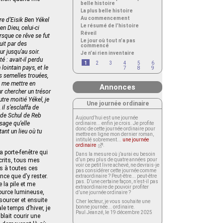
belle histoire
La plus belle histoire
Au commencement
re d’Eisik Ben Yékel
Le résumé de l’histoire
n Dieu, celui-ci
Réveil
rsque ce rêve se fut
Le jour où tout n’a pas
uit par des
commencé
ur jusqu’au soir.
Je n’ai rien inventaire
é : avait-il perdu
1
2
3
4
5
6
lointain pays, et le
7
8
9
es semelles trouées,
i, me mettre en
Annonces
ur chercher un trésor
utre moitié Yékel, je
Une journée ordinaire
il s’esclaffa de
m de Schul de Reb
Aujourd’hui est une journée
ssage qu’elle
ordinaire... enfin je crois. Je profite
donc de cette journée ordinaire pour
ant un lieu où tu
mettre en ligne mon dernier roman,
intitulé sobrement...
une journée
ordinaire
.
a porte-fenêtre qui
Dans la mesure où j’aurai eu besoin
crits, tous mes
d’un peu plus de quatre années pour
voir ce petit livre achevé, ne devrais-je
is à toutes ces
pas considérer cette journée comme
ce que d’y rester.
extraordinaire ? Peut-être... peut-être
pas. D’une certaine façon, n’est-il pas
 la pile et me
extraordinaire de pouvoir profiter
source lumineuse,
d’une journée ordinaire ?
ssourcer et ensuite
Cher lecteur, je vous souhaite une
bonne journée... ordinaire.
ale temps d’hiver, je
Paul Jeanzé, le 19 décembre 2025
lait courir une