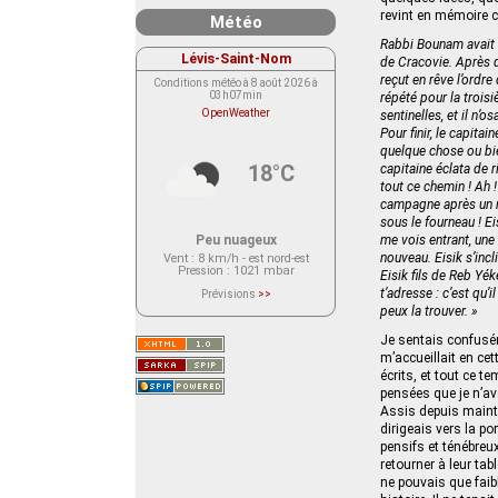
revint en mémoire c
Météo
Rabbi Bounam avait c
Lévis-Saint-Nom
de Cracovie. Après d
reçut en rêve l’ordr
Conditions météo à 8 août 2026 à
03h07min
répété pour la troisi
OpenWeather
sentinelles, et il n’o
Pour finir, le capita
quelque chose ou bien
18°C
capitaine éclata de r
tout ce chemin ! Ah !
campagne après un rêv
sous le fourneau ! Eis
Peu nuageux
me vois entrant, une 
nouveau. Eisik s’incl
Vent
: 8 km/h - est nord-est
Pression
: 1021 mbar
Eisik fils de Reb Yék
t’adresse : c’est qu’
Prévisions
>>
Le service OpenWeather ne fournit
peux la trouver. »
actuellement aucune prévision
météorologique sur le lieu Lévis-
Je sentais confuséme
Saint-Nom.
Veuillez consulter le message du
m’accueillait en ce
service ci-dessous.
écrits, et tout ce 
(401 - Invalid API key. Please see
https://openweathermap.org/faq#error401
pensées que je n’av
for more info.)
Assis depuis mainte
dirigeais vers la p
pensifs et ténébreux
retourner à leur tabl
ne pouvais que faib