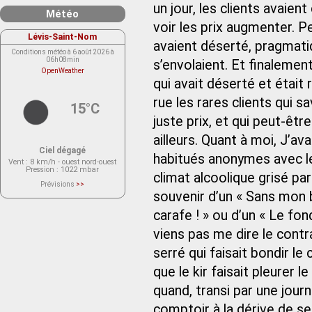
un jour, les clients avaie
Météo
voir les prix augmenter. P
Lévis-Saint-Nom
avaient déserté, pragmatiq
Conditions météo à 6 août 2026 à
06h08min
s’envolaient. Et finalemen
OpenWeather
qui avait déserté et était 
rue les rares clients qui
15°C
juste prix, et qui peut-êtr
ailleurs. Quant à moi, J’av
Ciel dégagé
habitués anonymes avec l
Vent
: 8 km/h - ouest nord-ouest
Pression
: 1022 mbar
climat alcoolique grisé p
Prévisions
>>
Le service OpenWeather ne fournit
souvenir d’un « Sans mon b
actuellement aucune prévision
météorologique sur le lieu Lévis-
carafe ! » ou d’un « Le fon
Saint-Nom.
Veuillez consulter le message du
service ci-dessous.
viens pas me dire le cont
(401 - Invalid API key. Please see
https://openweathermap.org/faq#error401
serré qui faisait bondir l
for more info.)
que le kir faisait pleurer 
quand, transi par une journ
comptoir à la dérive de s