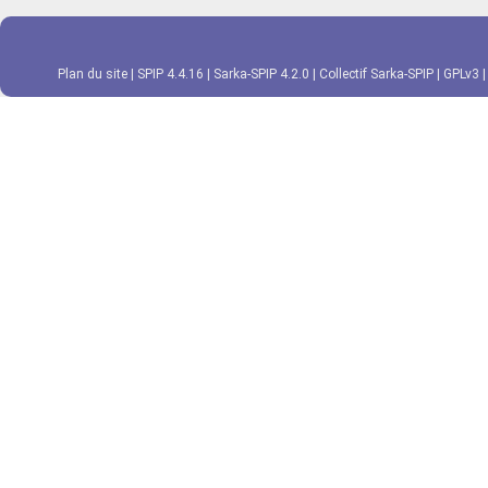
Plan du site
|
SPIP 4.4.16
|
Sarka-SPIP 4.2.0
|
Collectif Sarka-SPIP
|
GPLv3