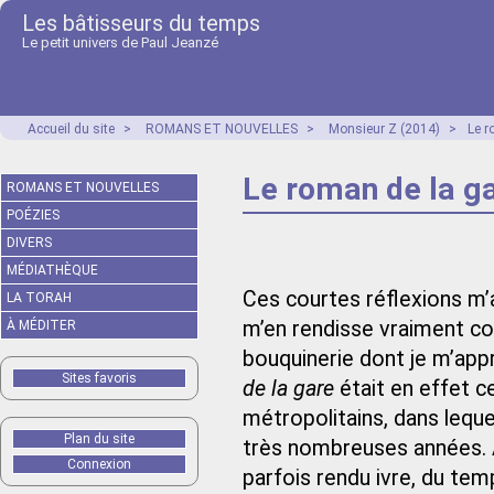
Les bâtisseurs du temps
Le petit univers de Paul Jeanzé
Accueil du site
>
ROMANS ET NOUVELLES
>
Monsieur Z (2014)
>
Le r
Le roman de la g
ROMANS ET NOUVELLES
POÉZIES
DIVERS
MÉDIATHÈQUE
Ces courtes réflexions m’
LA TORAH
m’en rendisse vraiment co
À MÉDITER
bouquinerie dont je m’appr
Sites favoris
de la gare
était en effet ce
métropolitains, dans leque
Plan du site
très nombreuses années. A
Connexion
parfois rendu ivre, du temp