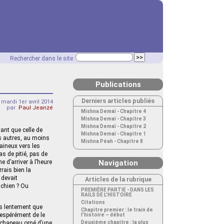
Rechercher dans le site
Publications
Derniers articles publiés
mardi 1er avril 2014
par
Paul Jeanzé
Mishna Demaï - Chapitre 4
Mishna Demaï - Chapitre 3
Mishna Demaï - Chapitre 2
ant que celle de
Mishna Demaï - Chapitre 1
s autres, au moins
Mishna Péah - Chapitre 8
haineux vers les
as de pitié, pas de
 d’arriver à l’heure
Navigation
rais bien la
 devait
Articles de la rubrique
ichien ? Ou
PREMIÈRE PARTIE - DANS LES
RAILS DE L’HISTOIRE
Citations
us lentement que
Chapitre premier : le train de
sespérément de le
l’histoire – début
x chapeau orné d’une
Deuxième chapitre : la plus