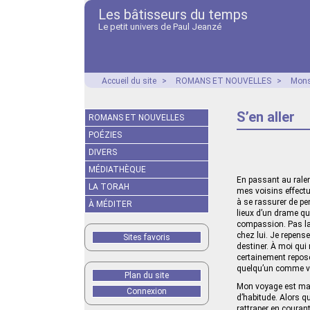
Les bâtisseurs du temps
Le petit univers de Paul Jeanzé
Accueil du site
>
ROMANS ET NOUVELLES
>
Mons
S’en aller
ROMANS ET NOUVELLES
POÉZIES
DIVERS
MÉDIATHÈQUE
En passant au ralen
LA TORAH
mes voisins effect
à se rassurer de pe
À MÉDITER
lieux d’un drame qui
compassion. Pas la 
chez lui. Je repense
Sites favoris
destiner. À moi qui
certainement repose
quelqu’un comme vou
Plan du site
Mon voyage est main
Connexion
d’habitude. Alors q
rattraper en courant