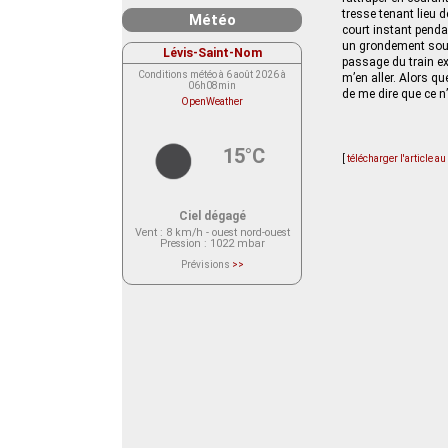
tresse tenant lieu d
Météo
court instant penda
un grondement sour
Lévis-Saint-Nom
passage du train ex
Conditions météo à 6 août 2026 à
m’en aller. Alors q
06h08min
de me dire que ce n’
OpenWeather
15°C
[
télécharger l'article a
Ciel dégagé
Vent
: 8 km/h - ouest nord-ouest
Pression
: 1022 mbar
Prévisions
>>
Le service OpenWeather ne fournit
actuellement aucune prévision
météorologique sur le lieu Lévis-
Saint-Nom.
Veuillez consulter le message du
service ci-dessous.
(401 - Invalid API key. Please see
https://openweathermap.org/faq#error401
for more info.)