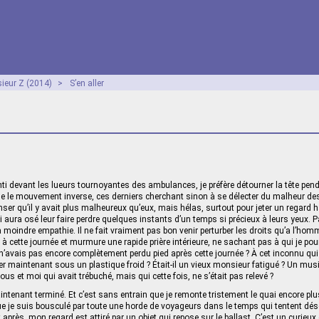
ieur Z (2014)
>
S’en aller
ti devant les lueurs tournoyantes des ambulances, je préfère détourner la tête pend
ue le mouvement inverse, ces derniers cherchant sinon à se délecter du malheur de
nser qu’il y avait plus malheureux qu’eux, mais hélas, surtout pour jeter un regard 
 aura osé leur faire perdre quelques instants d’un temps si précieux à leurs yeux. P
moindre empathie. Il ne fait vraiment pas bon venir perturber les droits qu’a l’homme
 à cette journée et murmure une rapide prière intérieure, ne sachant pas à qui je pour
 n’avais pas encore complètement perdu pied après cette journée ? À cet inconnu qui
r maintenant sous un plastique froid ? Était-il un vieux monsieur fatigué ? Un mus
s et moi qui avait trébuché, mais qui cette fois, ne s’était pas relevé ?
tenant terminé. Et c’est sans entrain que je remonte tristement le quai encore pl
ue je suis bousculé par toute une horde de voyageurs dans le temps qui tentent dé
 après, mon regard est attiré par un objet qui repose sur le ballast. C’est un curieu