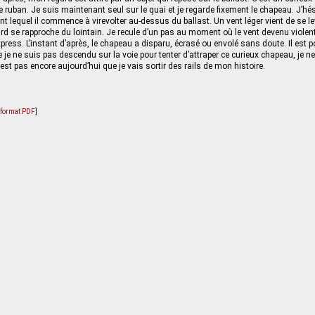
e ruban. Je suis maintenant seul sur le quai et je regarde fixement le chapeau. J’hés
nt lequel il commence à virevolter au-dessus du ballast. Un vent léger vient de se
d se rapproche du lointain. Je recule d’un pas au moment où le vent devenu viole
press. L’instant d’après, le chapeau a disparu, écrasé ou envolé sans doute. Il est
ue je ne suis pas descendu sur la voie pour tenter d’attraper ce curieux chapeau, je
est pas encore aujourd’hui que je vais sortir des rails de mon histoire.
u format PDF
]