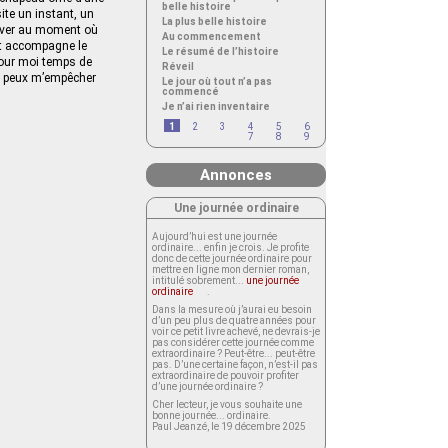
belle histoire
ite un instant, un
La plus belle histoire
 lever au moment où
Au commencement
nt accompagne le
Le résumé de l’histoire
 pour moi temps de
Réveil
 ne peux m’empêcher
Le jour où tout n’a pas
commencé
Je n’ai rien inventaire
1
2
3
4
5
6
7
8
9
Annonces
Une journée ordinaire
Aujourd’hui est une journée
ordinaire... enfin je crois. Je profite
donc de cette journée ordinaire pour
mettre en ligne mon dernier roman,
intitulé sobrement...
une journée
ordinaire
.
Dans la mesure où j’aurai eu besoin
d’un peu plus de quatre années pour
voir ce petit livre achevé, ne devrais-je
pas considérer cette journée comme
extraordinaire ? Peut-être... peut-être
pas. D’une certaine façon, n’est-il pas
extraordinaire de pouvoir profiter
d’une journée ordinaire ?
Cher lecteur, je vous souhaite une
bonne journée... ordinaire.
Paul Jeanzé, le 19 décembre 2025