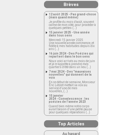
Brèves
12 août 2025 - Pas grand-chose
(mais quand même)
Je profite du mois d’août, souvent
calme de mon côté, pour procéder à
quelques petites (…)
15 janvier 2025 - Une année
dans tous sens
Mercredi 15 janvier 2025
Une nouvelle année commence, et
fidèle à mes habitudes depuis dix
ans (…)
16 juin 2024 - Des Poézies qui
repartent dans le bon sens
Nous voici arrivés au mois de juin
et je m’apprête à prendre mes
quartiers d’été dans un lieu (…)
7 mai 2024 - Des "mauvaises
nouvelles" qui donnent de la
voix
En ce début de semaine, Monsieur
Éric Lebret mettait sa voix au
service d’une de mes
nouvelles, (…)
15 janvier
2024 - Convalescence : les
poézies de l’année 2023
Quand bien même notre corps
aurait besoin d’une petite pause
pour quelques réparations (…)
Top Articles
Au hasard