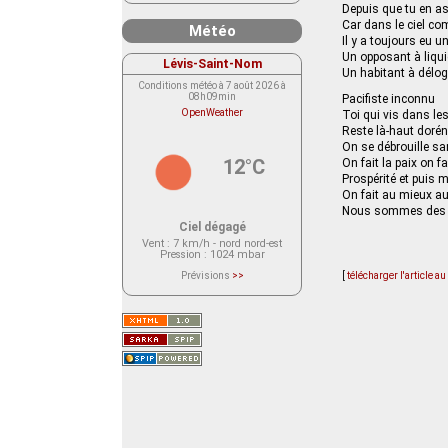
Depuis que tu en a
Car dans le ciel co
Météo
Il y a toujours eu un
Un opposant à liqui
Lévis-Saint-Nom
Un habitant à délog
Conditions météo à 7 août 2026 à
08h09min
Pacifiste inconnu
OpenWeather
Toi qui vis dans le
Reste là-haut doré
On se débrouille san
12°C
On fait la paix on fa
Prospérité et puis 
On fait au mieux a
Nous sommes des 
Ciel dégagé
Vent
: 7 km/h - nord nord-est
Pression
: 1024 mbar
Prévisions
>>
[
télécharger l'article a
Le service OpenWeather ne fournit
actuellement aucune prévision
météorologique sur le lieu Lévis-
Saint-Nom.
Veuillez consulter le message du
service ci-dessous.
(401 - Invalid API key. Please see
https://openweathermap.org/faq#error401
for more info.)