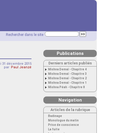
Rechercher dans le site
Publications
Derniers articles publiés
di 31 décembre 2015
par
Paul Jeanzé
Mishna Demaï - Chapitre 4
Mishna Demaï - Chapitre 3
Mishna Demaï - Chapitre 2
Mishna Demaï - Chapitre 1
Mishna Péah - Chapitre 8
Navigation
Articles de la rubrique
Badinage
Monologue du matin
Prise de conscience
La fuite