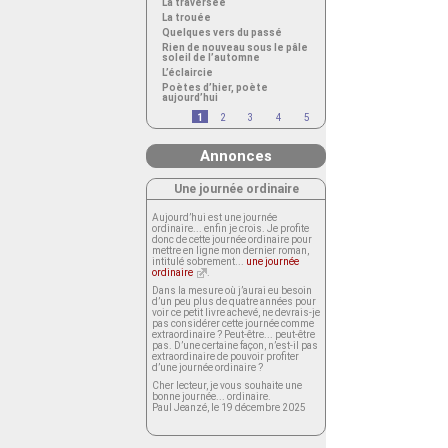
La traversée
La trouée
Quelques vers du passé
Rien de nouveau sous le pâle
soleil de l’automne
L’éclaircie
Poètes d’hier, poète
aujourd’hui
1
2
3
4
5
Annonces
Une journée ordinaire
Aujourd’hui est une journée
ordinaire... enfin je crois. Je profite
donc de cette journée ordinaire pour
mettre en ligne mon dernier roman,
intitulé sobrement...
une journée
ordinaire
.
Dans la mesure où j’aurai eu besoin
d’un peu plus de quatre années pour
voir ce petit livre achevé, ne devrais-je
pas considérer cette journée comme
extraordinaire ? Peut-être... peut-être
pas. D’une certaine façon, n’est-il pas
extraordinaire de pouvoir profiter
d’une journée ordinaire ?
Cher lecteur, je vous souhaite une
bonne journée... ordinaire.
Paul Jeanzé, le 19 décembre 2025