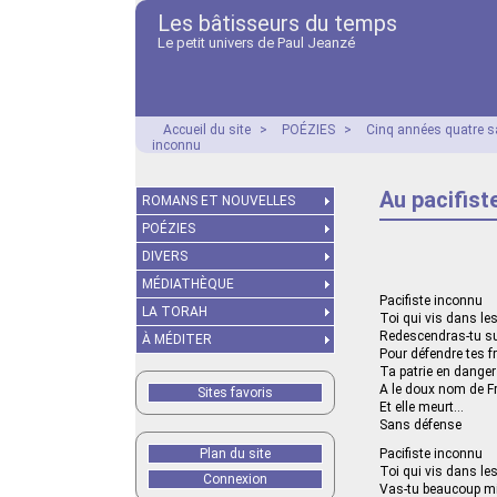
Les bâtisseurs du temps
Le petit univers de Paul Jeanzé
Accueil du site
>
POÉZIES
>
Cinq années quatre s
inconnu
Au pacifist
ROMANS ET NOUVELLES
POÉZIES
DIVERS
MÉDIATHÈQUE
Pacifiste inconnu
LA TORAH
Toi qui vis dans le
Redescendras-tu su
À MÉDITER
Pour défendre tes fr
Ta patrie en danger
A le doux nom de F
Sites favoris
Et elle meurt…
Sans défense
Plan du site
Pacifiste inconnu
Toi qui vis dans le
Connexion
Vas-tu beaucoup m