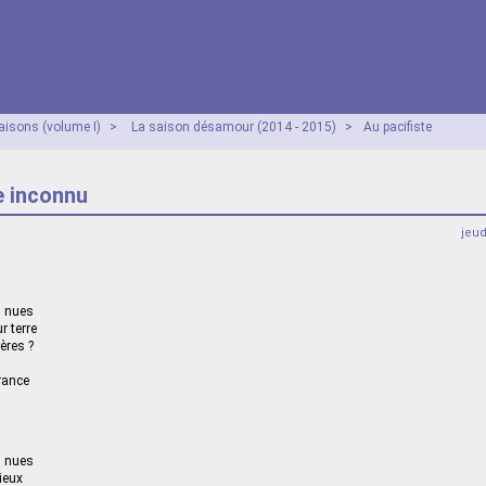
aisons (volume I)
>
La saison désamour (2014 - 2015)
>
Au pacifiste
e inconnu
jeu
s nues
r terre
ères ?
rance
s nues
ieux