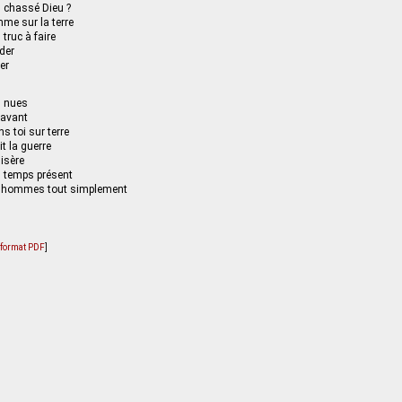
s chassé Dieu ?
mme sur la terre
 truc à faire
der
er
s nues
navant
s toi sur terre
it la guerre
misère
u temps présent
hommes tout simplement
u format PDF
]